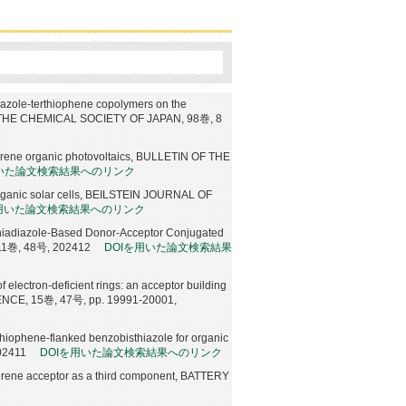
sthiazole-terthiophene copolymers on the
 OF THE CHEMICAL SOCIETY OF JAPAN, 98巻, 8
erene organic photovoltaics, BULLETIN OF THE
用いた論文検索結果へのリンク
n organic solar cells, BEILSTEIN JOURNAL OF
を用いた論文検索結果へのリンク
thiadiazole-Based Donor-Acceptor Conjugated
11巻, 48号, 202412
DOIを用いた論文検索結果
 electron-deficient rings: an acceptor building
IENCE, 15巻, 47号, pp. 19991-20001,
thiophene-flanked benzobisthiazole for organic
02411
DOIを用いた論文検索結果へのリンク
llerene acceptor as a third component, BATTERY