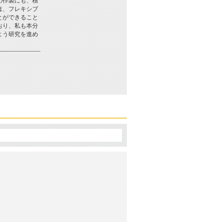
の作製にも、積
は、フレキシブ
とができること
おり、私も本分
よう研究を進め