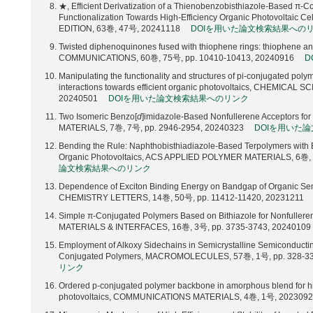
★, Efficient Derivatization of a Thienobenzobisthiazole-Based π-
Functionalization Towards High-Efficiency Organic Photovolt
EDITION, 63巻, 47号, 20241118
DOIを用いた論文検索結果への
Twisted diphenoquinones fused with thiophene rings: thiophene 
COMMUNICATIONS, 60巻, 75号, pp. 10410-10413, 20240916
D
Manipulating the functionality and structures of pi-conjugated poly
interactions towards efficient organic photovoltaics, CHEMICAL 
20240501
DOIを用いた論文検索結果へのリンク
Two Isomeric Benzo[
d
]imidazole-Based Nonfullerene Acceptors f
MATERIALS, 7巻, 7号, pp. 2946-2954, 20240323
DOIを用いた
Bending the Rule: Naphthobisthiadiazole-Based Terpolymers with Bot
Organic Photovoltaics, ACS APPLIED POLYMER MATERIALS, 6巻, 
論文検索結果へのリンク
Dependence of Exciton Binding Energy on Bandgap of Organic 
CHEMISTRY LETTERS, 14巻, 50号, pp. 11412-11420, 20231211
Simple π-Conjugated Polymers Based on Bithiazole for Nonfuller
MATERIALS & INTERFACES, 16巻, 3号, pp. 3735-3743, 20240109
Employment of Alkoxy Sidechains in Semicrystalline Semiconducti
Conjugated Polymers, MACROMOLECULES, 57巻, 1号, pp. 328-33
リンク
Ordered p-conjugated polymer backbone in amorphous blend for hig
photovoltaics, COMMUNICATIONS MATERIALS, 4巻, 1号, 202309