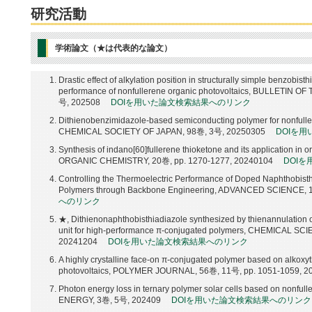
研究活動
学術論文（★は代表的な論文）
Drastic effect of alkylation position in structurally simple benzobi
performance of nonfullerene organic photovoltaics, BULLETIN
号, 202508
DOIを用いた論文検索結果へのリンク
Dithienobenzimidazole-based semiconducting polymer for nonfull
CHEMICAL SOCIETY OF JAPAN, 98巻, 3号, 20250305
DOIを
Synthesis of indano[60]fullerene thioketone and its application i
ORGANIC CHEMISTRY, 20巻, pp. 1270-1277, 20240104
DOI
Controlling the Thermoelectric Performance of Doped Naphthobis
Polymers through Backbone Engineering, ADVANCED SCIENCE, 
へのリンク
★, Dithienonaphthobisthiadiazole synthesized by thienannulation of
unit for high-performance π-conjugated polymers, CHEMICAL SC
20241204
DOIを用いた論文検索結果へのリンク
A highly crystalline face-on π-conjugated polymer based on alkoxy
photovoltaics, POLYMER JOURNAL, 56巻, 11号, pp. 1051-1059, 2
Photon energy loss in ternary polymer solar cells based on nonfu
ENERGY, 3巻, 5号, 202409
DOIを用いた論文検索結果へのリンク