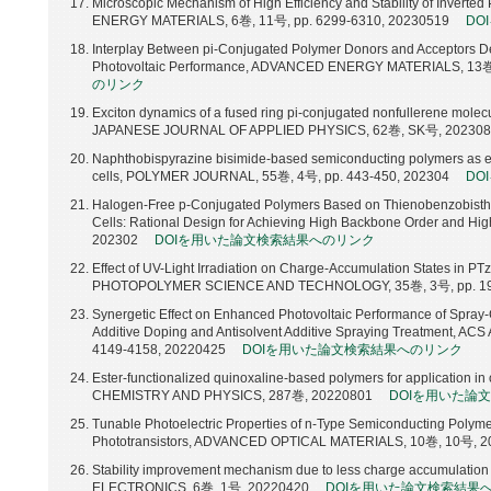
Microscopic Mechanism of High Efficiency and Stability of Inverte
ENERGY MATERIALS, 6巻, 11号, pp. 6299-6310, 20230519
DO
Interplay Between pi-Conjugated Polymer Donors and Acceptors De
Photovoltaic Performance, ADVANCED ENERGY MATERIALS, 13巻
のリンク
Exciton dynamics of a fused ring pi-conjugated nonfullerene molec
JAPANESE JOURNAL OF APPLIED PHYSICS, 62巻, SK号, 20230
Naphthobispyrazine bisimide-based semiconducting polymers as ele
cells, POLYMER JOURNAL, 55巻, 4号, pp. 443-450, 202304
DO
Halogen-Free p-Conjugated Polymers Based on Thienobenzobisthiaz
Cells: Rational Design for Achieving High Backbone Order and H
202302
DOIを用いた論文検索結果へのリンク
Effect of UV-Light Irradiation on Charge-Accumulation States in 
PHOTOPOLYMER SCIENCE AND TECHNOLOGY, 35巻, 3号, pp. 19
Synergetic Effect on Enhanced Photovoltaic Performance of Spray-
Additive Doping and Antisolvent Additive Spraying Treatment,
4149-4158, 20220425
DOIを用いた論文検索結果へのリンク
Ester-functionalized quinoxaline-based polymers for application i
CHEMISTRY AND PHYSICS, 287巻, 20220801
DOIを用いた論
Tunable Photoelectric Properties of n-Type Semiconducting Polyme
Phototransistors, ADVANCED OPTICAL MATERIALS, 10巻, 10号, 
Stability improvement mechanism due to less charge accumulation 
ELECTRONICS, 6巻, 1号, 20220420
DOIを用いた論文検索結果