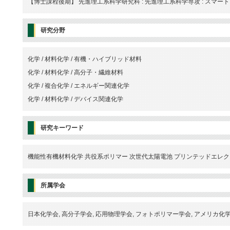
【博士課程後期】 先進理工系科学研究科 : 先進理工系科学専攻 : スマ
研究分野
化学 / 材料化学 / 有機・ハイブリッド材料
化学 / 材料化学 / 高分子・繊維材料
化学 / 複合化学 / エネルギー関連化学
化学 / 材料化学 / デバイス関連化学
研究キーワード
機能性有機材料化学 共役系ポリマー 次世代太陽電池 プリンテッドエレ
所属学会
日本化学会, 高分子学会, 応用物理学会, フォトポリマー学会, アメリカ化学会, Mater