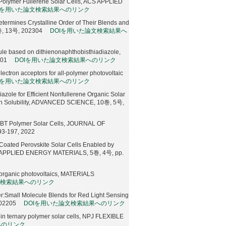
d Polymer Fullerene Solar Cells, ACS APPLIED
Iを用いた論文検索結果へのリンク
termines Crystalline Order of Their Blends and
, 13号, 202304
DOIを用いた論文検索結果へ
ule based on dithienonaphthobisthiadiazole,
801
DOIを用いた論文検索結果へのリンク
ctron acceptors for all-polymer photovoltaic
Iを用いた論文検索結果へのリンク
ole for Efficient Nonfullerene Organic Solar
igh Solubility, ADVANCED SCIENCE, 10巻, 5号,
PTzBT Polymer Solar Cells, JOURNAL OF
3-197, 2022
Coated Perovskite Solar Cells Enabled by
 ACS APPLIED ENERGY MATERIALS, 5巻, 4号, pp.
n organic photovoltaics, MATERIALS
文検索結果へのリンク
r:Small Molecule Blends for Red Light Sensing
202205
DOIを用いた論文検索結果へのリンク
in ternary polymer solar cells, NPJ FLEXIBLE
へのリンク