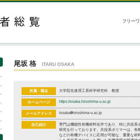
フリーワ
尾坂 格
ITARU OSAKA
大学院先進理工系科学研究科 教授
所属・職名
https://osaka.hiroshima-u.ac.jp
ホームページ
iosaka
hiroshima-u.ac.jp
メールアドレス
専門は機能性有機材料化学であり、特に共役系
自己紹介
研究を行っております。共役系ポリマーは、有
などの有機デバイスに応用が可能な、重要な材