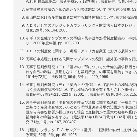
られる[最高裁第二小法廷平成20.7.18判決]」, 法政研究, 75巻, 4号, pp. 8
多重債務者救済のための新たな相談体制について, 富大経済論集, 53巻, 2号,
富山県における多重債務者に対する相談体制について, 富大経済論集, 55巻, 2
ＡＤＲとしてのクレジットカウンセリング－財団法人日本クレジット
研究, 29号, pp. 144, 2003
イギリス金融オンブズマンの再編－民事紛争処理制度構築の一事例と
リー2000年度年報, pp. 100, 2001
ＡＤＲの制度化に関する一考察－アメリカ合衆国における展開を中心として－, 
民事紛争処理における民間オンブズマンの役割－諸外国の事例を踏まえて－, 九
民事手続判例研究（二）「請求の一部についての予備的請求原因と
れを自己の利益に援用しなくても裁判所はこの事実を斟酌すべきであ
1614号72頁）, 法政研究, 66巻, 3号, pp. 429, 1999
民事手続判例研究（三）「契約上の債権について訴訟上の和解の委
づく損害賠償請求権についても和解の権限を有するとされた事例」（最判
法政研究68巻3号215-223頁（2001）, 法政研究, 68巻, 3号, pp. 215,
民事手続判例研究「廃棄物の処理及び清掃に関する法律（平成九年
に基づく産業廃棄物のいわゆる管理型最終処分場の設置許可申請に
設から有害な物質が排出された場合に直接的かつ重大な被害を受け
補助参加の利益を有する」（最決平15年1月24日裁時1332号3頁）法政研究
究, 71巻, 1号, pp. 167, 200407
（翻訳）フランク･E･A･サンダー（講演）「裁判所の内外における
政研究, 62巻, 2号, pp. 89, 1995