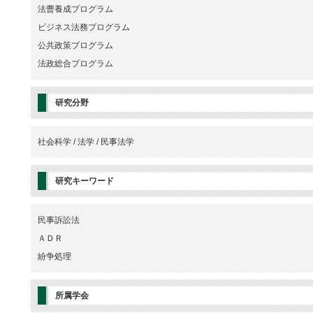
法曹養成プログラム
ビジネス法務プログラム
公共政策プログラム
法政総合プログラム
研究分野
社会科学 / 法学 / 民事法学
研究キーワード
民事訴訟法
ＡＤＲ
紛争処理
所属学会