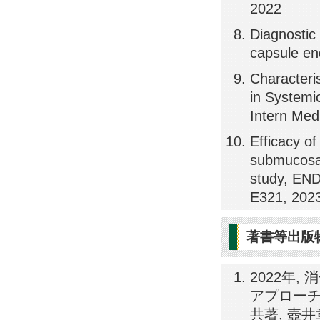
2022
Diagnostic 
capsule e
Characteri
in Systemi
Intern Med
Efficacy of
submucosal
study, E
E321, 202
著書等出版
2022年,
アプローチ 
共著, 壺井