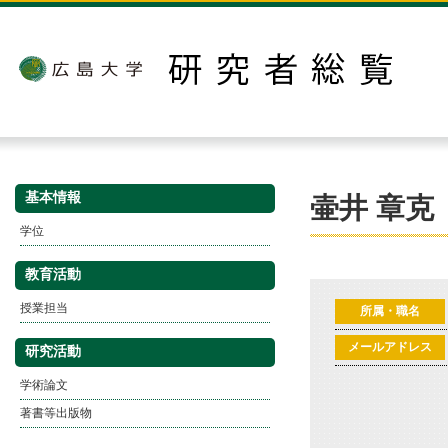
基本情報
壷井 章克
学位
教育活動
授業担当
所属・職名
メールアドレス
研究活動
学術論文
著書等出版物