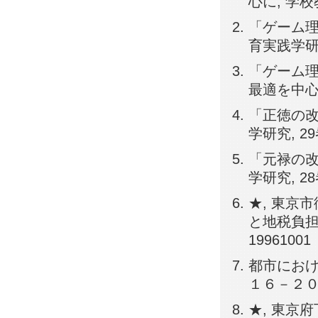
心に, 学校教
「ゲーム理
育実践学研究, 
「ゲーム理
最適を中心に,
「正徳の改
学研究, 29巻,
「元禄の改
学研究, 28巻,
★, 東京
と地税負担の
19961001
都市における
１６－２０, 
★, 東京