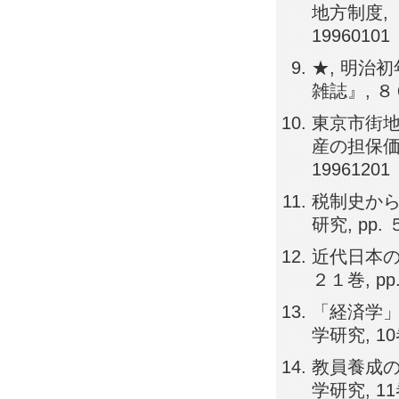
地方制度, 
19960101
★, 明治
雑誌』, ８６
東京市街
産の担保価値
19961201
税制史から
研究, pp.
近代日本の
２１巻, pp.
「経済学」
学研究, 10巻,
教員養成の
学研究, 11巻