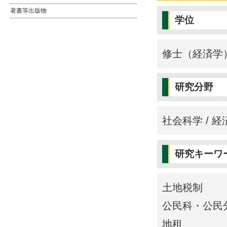
著書等出版物
学位
修士（経済学
研究分野
社会科学 / 経
研究キーワ
土地税制
公民科・公民
地租