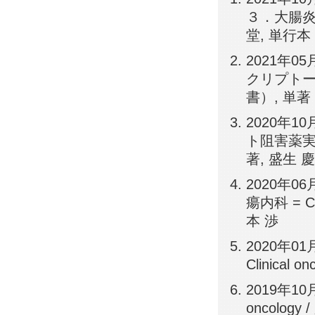
３．大腸炎
堂, 単行本
2021年
クリプトー
書）, 単著
2020年
ト阻害薬実
著, 盛生 
2020年0
瘍内科 = C
本 渉
2020年
Clinica
2019年10月
oncolog