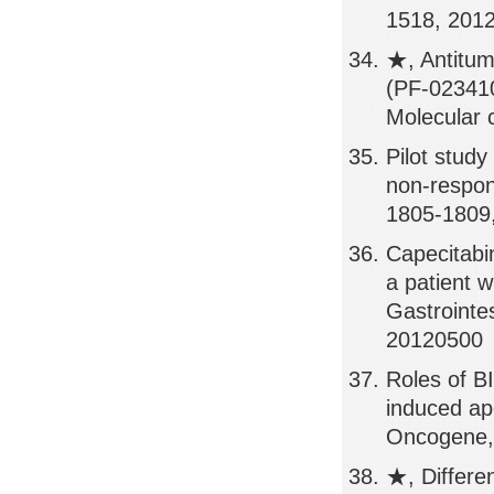
1518, 201
★, Antitumo
(PF-0234106
Molecular 
Pilot study
non-respon
1805-1809
Capecitabin
a patient 
Gastrointe
20120500
Roles of BI
induced apo
Oncogene,
★, Differe