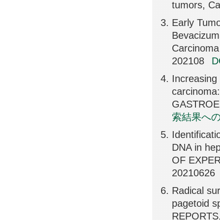
tumors, Ca
Early Tumo
Bevacizuma
Carcinoma
202108
Increasing
carcinoma:
GASTROEN
索結果へ
Identificat
DNA in hep
OF EXPER
20210626
Radical su
pagetoid 
REPORTS,