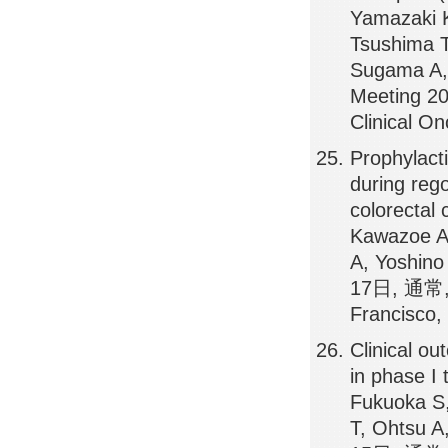
Yamazaki K
Tsushima T
Sugama A,
Meeting 2
Clinical O
Prophylact
during reg
colorectal
Kawazoe A,
A, Yoshin
17日, 通常, 
Francisco,
Clinical ou
in phase I
Fukuoka S,
T, Ohtsu 