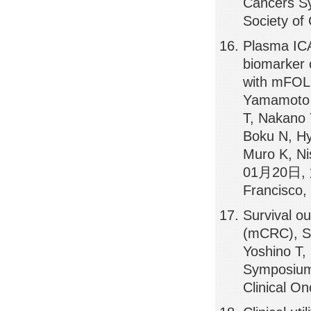
Cancers 
Society of
Plasma ICA
biomarker 
with mFOL
Yamamoto 
T, Nakano 
Boku N, Hy
Muro K, Ni
01月20日, 通
Francisco,
Survival o
(mCRC), S
Yoshino T,
Symposium
Clinical O