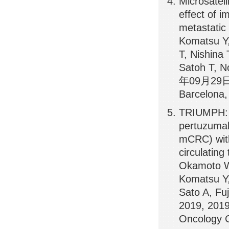
Microsatell
effect of i
metastatic
Komatsu Y,
T, Nishina
Satoh T, N
年09月29日, 
Barcelona,
TRIUMPH: P
pertuzumab 
mCRC) with
circulatin
Okamoto W,
Komatsu Y,
Sato A, Fu
2019, 201
Oncology C