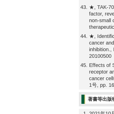
★, TAK-701
factor, rev
non-small 
therapeuti
★, Identifi
cancer and
inhibition
20100500
Effects of 
receptor an
cancer cel
1号, pp. 1
著書等出版
2021年