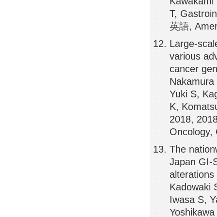
Kawakami H
T, Gastro
英語, Americ
Large-scal
various adv
cancer ge
Nakamura Y
Yuki S, Ka
K, Komatsu
2018, 201
Oncology,
The nation
Japan GI-S
alterations
Kadowaki S
Iwasa S, Y
Yoshikawa 