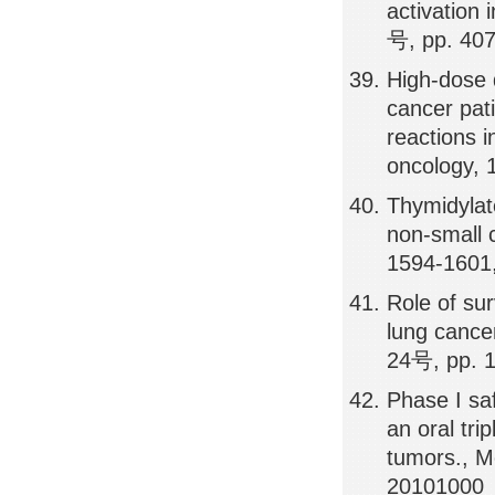
activation 
号, pp. 40
High-dose 
cancer pat
reactions i
oncology,
Thymidylat
non-small c
1594-1601
Role of sur
lung cance
24号, pp. 
Phase I sa
an oral tri
tumors., M
20101000