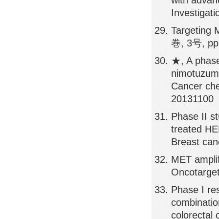
with advan
Investigat
Targeting 
巻, 3号, pp
★, A phase
nimotuzuma
Cancer ch
20131100
Phase II st
treated HE
Breast can
MET amplifi
Oncotarget
Phase I res
combinatio
colorectal