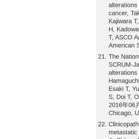
alteration
cancer, Ta
Kajiwara T
H, Kadowak
T, ASCO 
American S
The Nation
SCRUM-Japa
alteration
Hamaguchi 
Esaki T, Yu
S, Doi T, 
2016年06月0
Chicago, 
Clinicopath
metastatic