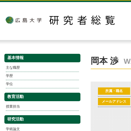
基本情報
岡本 渉
W
主な職歴
学歴
学位
所属・職名
教育活動
メールアドレス
授業担当
研究活動
学術論文