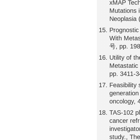
xMAP Tech
Mutations 
Neoplasia 
Prognostic 
With Metast
号, pp. 19
Utility of
Metastatic
pp. 3411-
Feasibility
generation 
oncology,
TAS-102 pl
cancer ref
investigato
study., Th