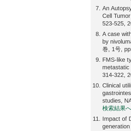
An Autopsy
Cell Tumo
523-525, 
A case with
by nivol
巻, 1号, pp
FMS-like ty
metastati
314-322, 
Clinical ut
gastroint
studies, 
検索結果
Impact of 
generation