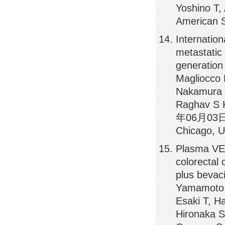
Yoshino T
American S
Internation
metastatic 
generation
Magliocco 
Nakamura Y
Raghav S K
年06月03日, 
Chicago, 
Plasma VEG
colorecta
plus beva
Yamamoto Y
Esaki T, H
Hironaka S