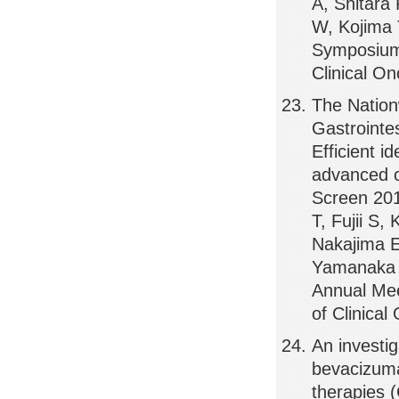
A, Shitara
W, Kojima 
Symposium
Clinical O
The Nation
Gastroint
Efficient i
advanced co
Screen 201
T, Fujii S
Nakajima E
Yamanaka T
Annual Me
of Clinica
An investig
bevacizuma
therapies 