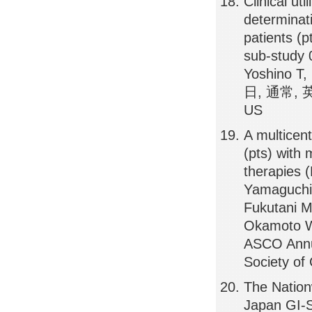
Clinical u
determinati
patients (
sub-study 
Yoshino T
日, 通常, 英語,
US
A multicent
(pts) with
therapies 
Yamaguchi 
Fukutani M
Okamoto W
ASCO Ann
Society of
The Natio
Japan GI-S