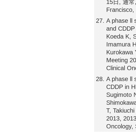
15日, 通常, 
Francisco,
A phase ll
and CDDP i
Koeda K, 
Imamura H
Kurokawa Y
Meeting 2
Clinical O
A phase ll 
CDDP in HE
Sugimoto 
Shimokawa 
T, Takiuch
2013, 201
Oncology, 