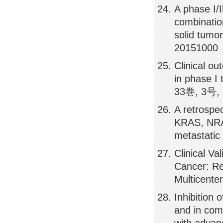
A phase I/
combinatio
solid tumo
20151000
Clinical ou
in phase I 
33巻, 3号, 
A retrospec
KRAS, NRA
metastatic
Clinical Va
Cancer: Re
Multicente
Inhibition
and in comb