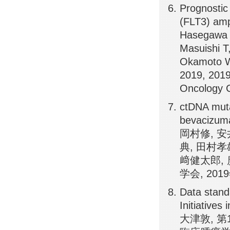
Prognostic
(FLT3) ampl
Hasegawa H
Masuishi T
Okamoto W
2019, 201
Oncology C
ctDNA muta
bevacizu
岡村修, 安
典, 田村孝
﨑健太郎, 
学会, 20
Data stand
Initiativ
大津敦, 第