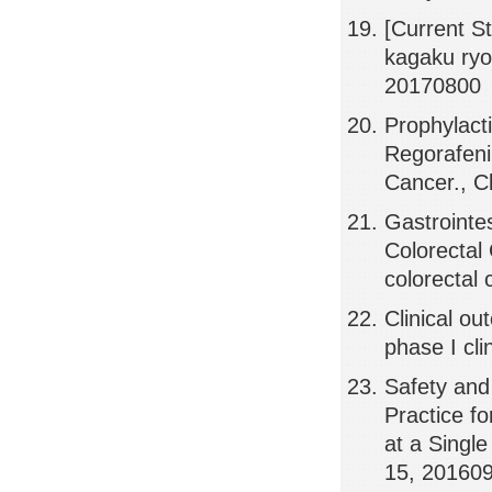
[Current S
kagaku ry
20170800
Prophylact
Regorafeni
Cancer., C
Gastrointes
Colorectal
colorectal
Clinical ou
phase I cl
Safety and 
Practice f
at a Single
15, 20160