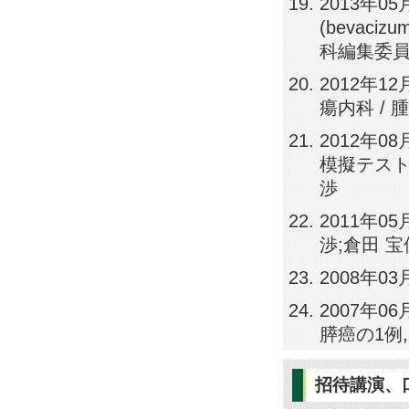
2013年
(bevaciz
科編集委員会
2012年12
瘍内科 / 
2012年
模擬テスト(
渉
2011年0
渉;倉田 宝
2008年0
2007年
膵癌の1例,
招待講演、