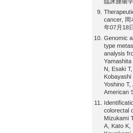
臨床腫瘍学
Therapeuti
cancer
年07月18
Genomic al
type metas
analysis 
Yamashita 
N, Esaki T
Kobayashi 
Yoshino T
American S
Identificat
colorecta
Mizukami T
A, Kato K,