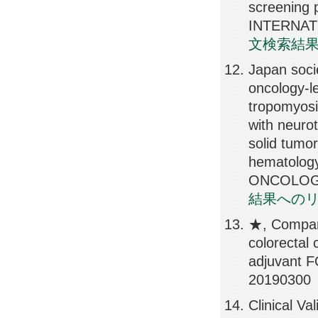
screening
INTERNATI
文検索結
Japan socie
oncology-l
tropomyosin
with neurot
solid tumo
hematolog
ONCOLOGY,
結果への
★, Compara
colorectal 
adjuvant 
20190300
Clinical Va