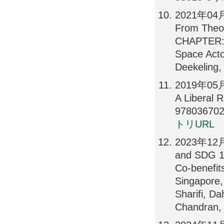
2021年04月07
From Theor
CHAPTER: B
Space Ac
Deekeling,
2019年05月01
A Libera
978036702
トリURL
2023年12月2
and SDG 16
Co-benefit
Singapor
Sharifi, D
Chandran,