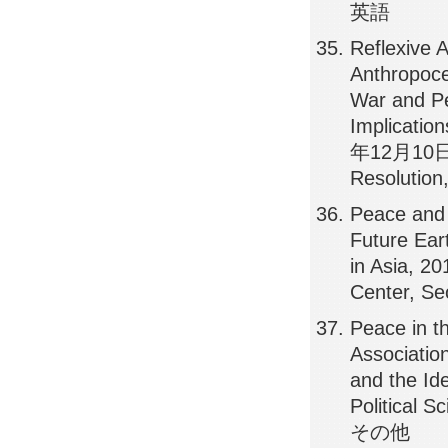
英語
Reflexive 
Anthropoce
War and Pe
Implicatio
年12月10日, 
Resolution,
Peace and S
Future Ear
in Asia, 
Center, Se
Peace in th
Association
and the I
Political S
その他