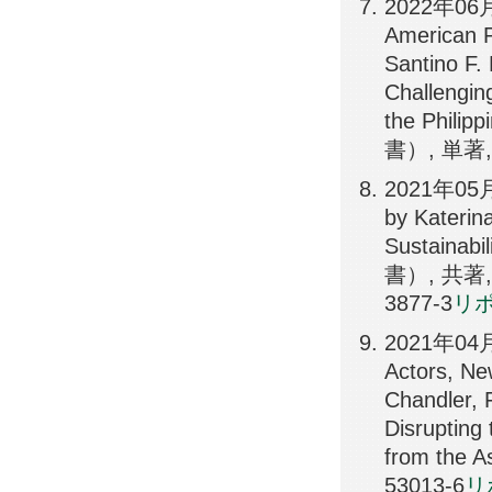
2022年06月1
American P
Santino F
Challengin
the Phili
書）, 単著, E
2021年05月3
by Katerin
Sustainabi
書）, 共著, En
3877-3
リポ
2021年04月21
Actors, Ne
Chandler, 
Disrupting 
from the 
53013-6
リ