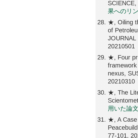
SCIENCE, 
果へのリ
★, Oiling t
of Petrol
JOURNAL 
20210501
★, Four pro
framework 
nexus, SU
20210310
★, The Lit
Scientomet
用いた論
★, A Case 
Peacebuil
77-101, 2