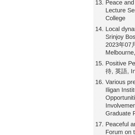
Peace and 
Lecture S
College
Local dynam
Srinjoy Bo
2023年07月0
Melbourne,
Positive P
待, 英語, Int
Various pr
Iligan Inst
Opportunit
Involvemen
Graduate
Peaceful a
Forum on