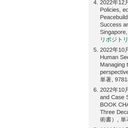
2022年12月0
Policies, 
Peacebuild
Success an
Singapor
リポジトリ
2022年10月1
Human Sec
Managing t
perspecti
単著, 9781
2022年10月12
and Case S
BOOK CHAPT
Three Dec
術書）, 単著,