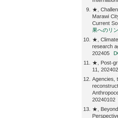
Internation
★, Challen
Marawi City
Current So
果へのリ
★, Climate
research a
202405
★, Post-gr
11, 20240
Agencies, t
reconstruct
Anthropoc
20240102
★, Beyond 
Perspectiv