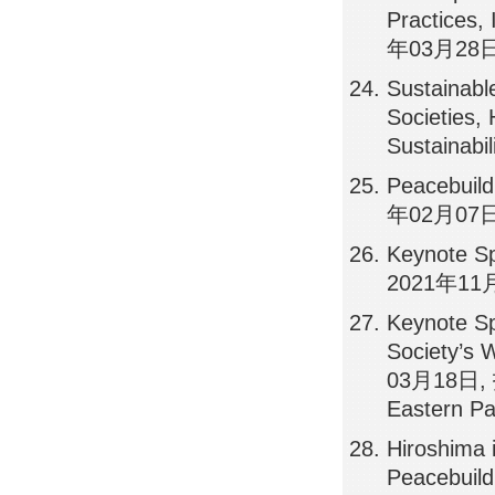
Practices,
年03月28日
Sustainable
Societies,
Sustaina
Peacebuild
年02月07日, 
Keynote Sp
2021年11
Keynote Sp
Society’s 
03月18日, 招待
Eastern Pa
Hiroshima 
Peacebuil