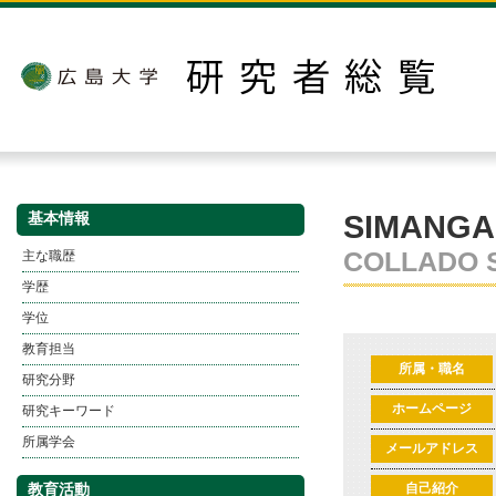
SIMANGA
基本情報
COLLADO 
主な職歴
学歴
学位
教育担当
所属・職名
研究分野
ホームページ
研究キーワード
所属学会
メールアドレス
教育活動
自己紹介