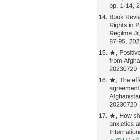
pp. 1-14, 
Book Revie
Rights in 
Regilme Jr
87-95, 20
★, Positiv
from Afgha
20230729
★, The effe
agreement:
Afghanista
20230720
★, How shou
anxieties a
Internatio