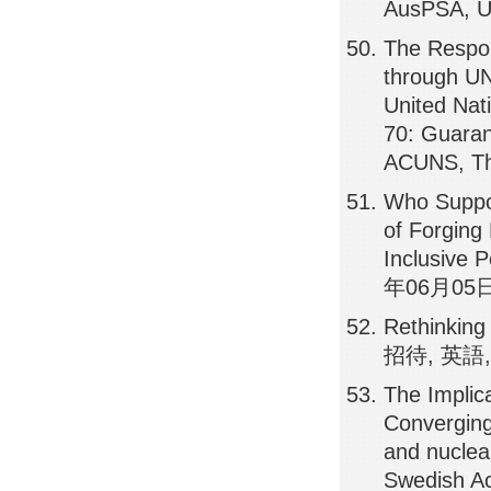
AusPSA, Un
The Respons
through UN
United Nat
70: Guara
ACUNS, Th
Who Suppo
of Forging
Inclusive P
年06月05日, 
Rethinking
招待, 英語, C
The Implica
Converging
and nucle
Swedish Ac