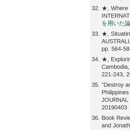
★, Where i
INTERNATI
を用いた
★, Situatin
AUSTRALI
pp. 564-5
★, Explorin
Cambodia
221-243, 
"Destroy an
Philippines
JOURNAL 
20190403
Book Revie
and Jonat