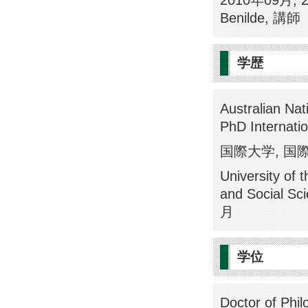
2010年09月, 201
Benilde, 講師
学歴
Australian Nat
PhD Interna
国際大学, 国際
University of 
and Social 
月
学位
Doctor of Phi