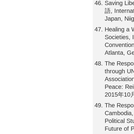
Saving Li
語, Internat
Japan, Nii
Healing a 
Societies, 
Conventio
Atlanta, 
The Respons
through UN
Associatio
Peace: Rei
2015年10月
The Respons
Cambodia, 
Political 
Future of 