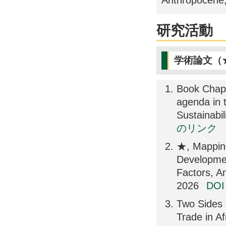
Anthropocene
研究活動
学術論文（
Book Chapt
agenda in 
Sustainabi
のリンク
★, Mapping
Developmen
Factors, A
2026
DO
Two Sides 
Trade in A