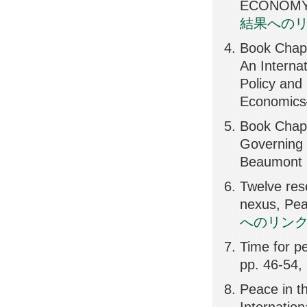
ECONOMY, 
結果への
Book Chapt
An Internat
Policy and
Economics
Book Chapt
Governing 
Beaumont P
Twelve res
nexus, Pea
へのリン
Time for pe
pp. 46-54,
Peace in t