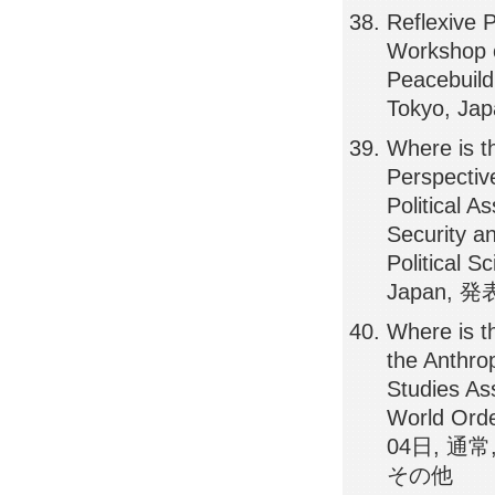
Reflexive 
Workshop o
Peacebuil
Tokyo, 
Where is t
Perspective
Political A
Security 
Political 
Japan, 
Where is th
the Anthro
Studies Ass
World Orde
04日, 通常, 英
その他