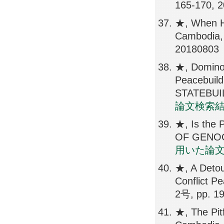
165-170, 
★, When Hy
Cambodia,
20180803
★, Domino 
Peacebui
STATEBUIL
論文検索
★, Is the 
OF GENOC
用いた論
★, A Detou
Conflict 
2号, pp. 1
★, The Pitf