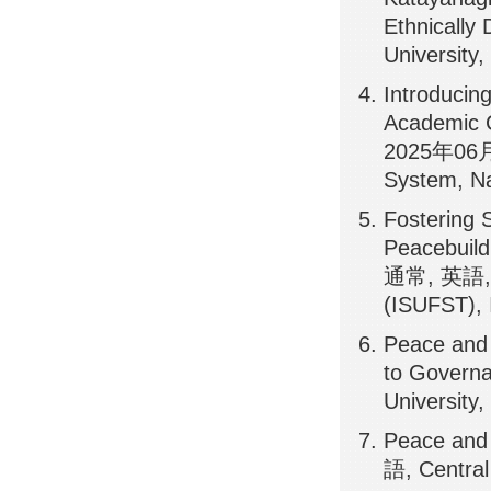
Ethnicall
University
Introducin
Academic C
2025年06月2
System, Na
Fostering 
Peacebuild
通常, 英語, Il
(ISUFST), I
Peace and 
to Govern
University
Peace and
語, Central