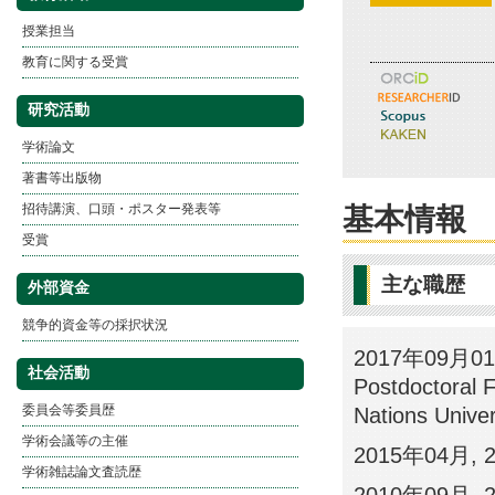
授業担当
教育に関する受賞
研究活動
学術論文
著書等出版物
招待講演、口頭・ポスター発表等
基本情報
受賞
主な職歴
外部資金
競争的資金等の採択状況
2017年09月01日
社会活動
Postdoctoral 
委員会等委員歴
Nations Univer
学術会議等の主催
2015年04月, 20
学術雑誌論文査読歴