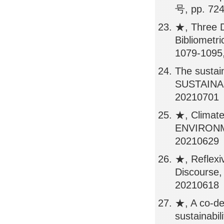
号, pp. 72
★, Three 
Bibliomet
1079-1095
The sustain
SUSTAINAB
20210701
★, Climate-
ENVIRONM
20210629
★, Reflexi
Discourse
20210618
★, A co-des
sustainabi