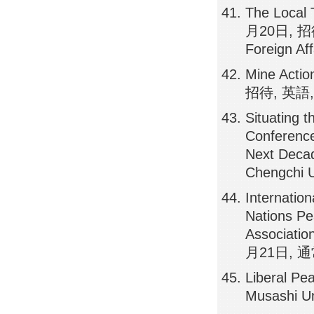
The Local 
月20日, 招待, 
Foreign Af
Mine Actio
招待, 英語, K
Situating t
Conference
Next Deca
Chengchi 
Internatio
Nations Pea
Associatio
月21日, 通常,
Liberal P
Musashi Un