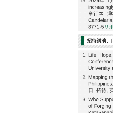
2024年11月17
increasing
単行本（学術書
Candelaria
8771-5
リポ
招待講演、
Life, Hope
Conferenc
University
Mapping t
Philippine
日, 招待, 英語
Who Suppo
of Forging
Katayanagi