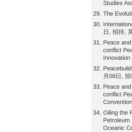
Studies As
The Evolu
Internatio
日, 招待, 
Peace and S
conflict P
Innovati
Peacebuild
月08日, 招
Peace and S
conflict Pe
Conventi
Oiling the 
Petroleum 
Oceanic C