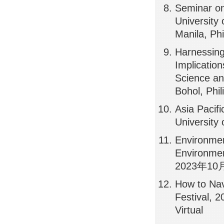
Seminar o
University 
Manila, Phi
Harnessing
Implication
Science a
Bohol, Phil
Asia Paci
University
Environmen
Environment
2023年10月
How to Nav
Festival,
Virtual