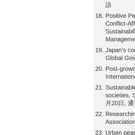
語
Positive P
Conflict-A
Sustainabi
Manageme
Japan's con
Global Go
Post-growt
Internati
Sustainable
societies,
月20日, 通
Researchin
Associati
Urban peac