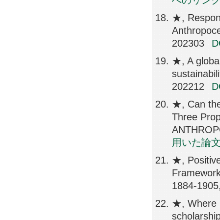
へのリン
★, Responsi
Anthropoc
202303
★, A globa
sustainab
202212
★, Can the
Three Prop
ANTHROPO
用いた論
★, Positive
Framewor
1884-1905
★, Where is
scholarsh