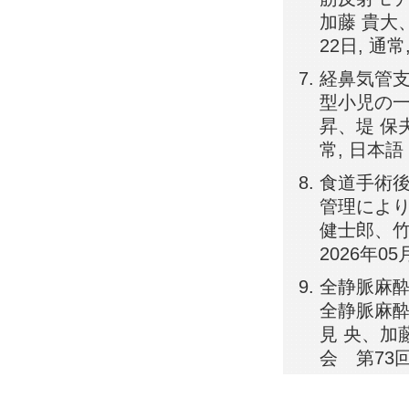
加藤 貴大、
22日, 通常
経鼻気管支
型小児の一
昇、堤 保夫
常, 日本語
食道手術
管理により
健士郎、竹
2026年05
全静脈麻酔
全静脈麻酔
見 央、加
会 第73回