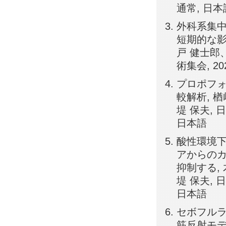
通常, 日本
外科系集
短期的な影
戸 健士郎
術集会, 20
プロポフォ
較解析, 
堤 保夫, 
日本語
酸性環境下
アからの
抑制する,
堤 保夫, 
日本語
セボフル
筋反射モデ