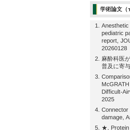
学術論文（
Anesthetic
pediatric p
report, 
20260128
麻酔科医が
普及に寄与した
Compariso
McGRATH M
Difficult-
2025
Connector 
damage, An
★, Protein