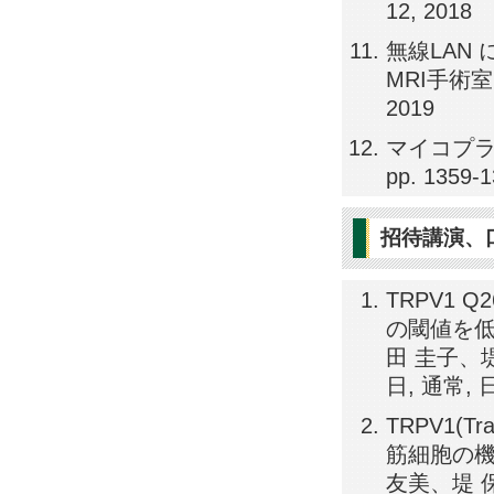
12, 2018
無線LAN
MRI手術室で
2019
マイコプラ
pp. 1359-1
招待講演、
TRPV1
の閾値を低
田 圭子、堤
日, 通常,
TRPV1(T
筋細胞の機
友美、堤 保