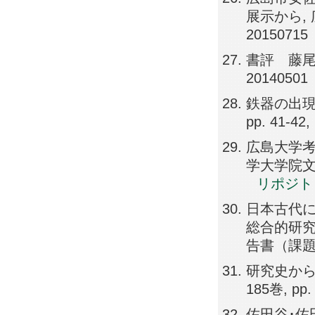
展示から, 
20150715
書評 藤尾慎
20140501
鉄器の出現
pp. 41-42,
広島大学考
学大学院文学研
リポジト
日本古代に
総合的研究
告書（課題番号2
研究史から
185巻, pp.
佐田谷･佐