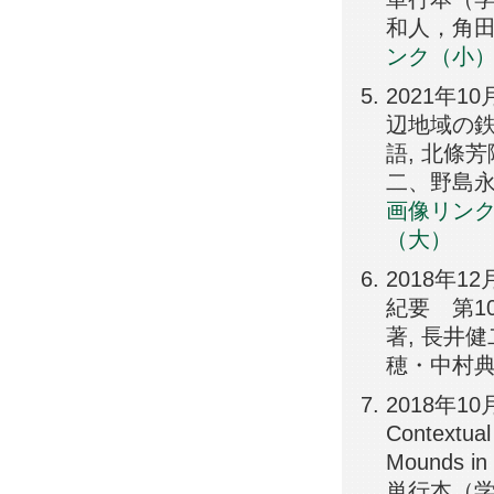
和人，角田徳幸
ンク（小
2021年1
辺地域の鉄器
語, 北條
二、野島永, 97
画像リン
（大）
2018年
紀要 第10
著, 長井
穂・中村
2018年10月,
Contextual
Mounds in 
単行本（学術書）