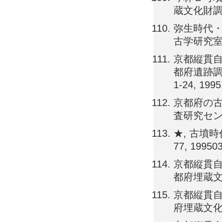
蔵文化財調査研
弥生時代・
古学研究室 開
京都縦貫自
都府遺跡調
1-24, 199
京都府の古
査研究センター）
★, 古墳時
77, 19950
京都縦貫自
都府埋蔵文化財
京都縦貫自
府埋蔵文化財調