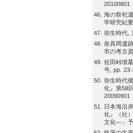
20100801
海の祭祀遺
学研究紀要, 2
弥生時代, 
奈具岡遺跡
市の考古資料（
佐田峠墳墓
号, pp. 23
弥生時代後
化』第58回
20090901
日本海沿岸
化』（社
文化―」予稿集,
鉄器の生産