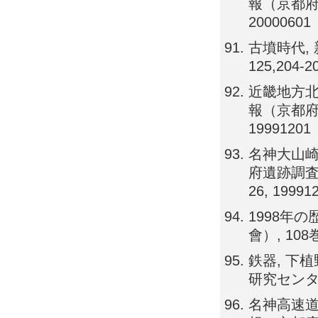
報（京都府埋
20000601
古墳時代, 新
125,204-2
近畿地方北
報（京都府埋
19991201
名神大山崎
府遺跡調査概
26, 19991
1998年
會）, 108巻,
鉄器, 下
研究センター））
名神高速道