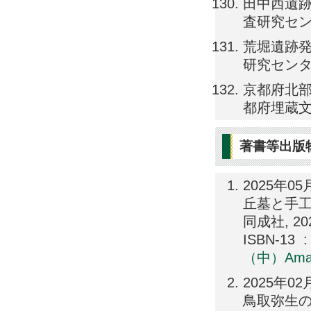
田中西遺跡
査研究センター）
荒堀遺跡発
研究センター）,
京都府北部
都府埋蔵文化財
著書等出版
2025年
丘墓と手工
同成社, 20
IS
（中）
Am
2025年0
鳥取弥生の