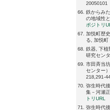
20050101
鉄からみた
の地域性と交
ポジトリU
加悦町歴
る, 加悦町
鉄器, 下
研究センター））
市田斉当坊
センター）, 38
218,291-4
弥生時代後
集－河瀬正利先
トリURL
弥生時代後