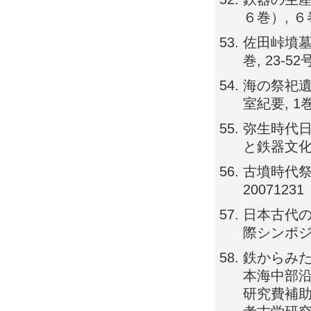
６巻）, ６巻,
佐田峠墳墓
巻, 23-52号
海の祭祀遺
室紀要, 1巻,
弥生時代
と鉄器文化,
古墳時代祭祀
20071231
日本古代の
際シンポジウム,
鉄からみた
本海中部沿
研究費補助