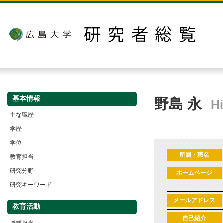
基本情報
野島 永
H
主な職歴
学歴
学位
所属・職名
教育担当
研究分野
ホームページ
研究キーワード
メールアドレス
教育活動
自己紹介