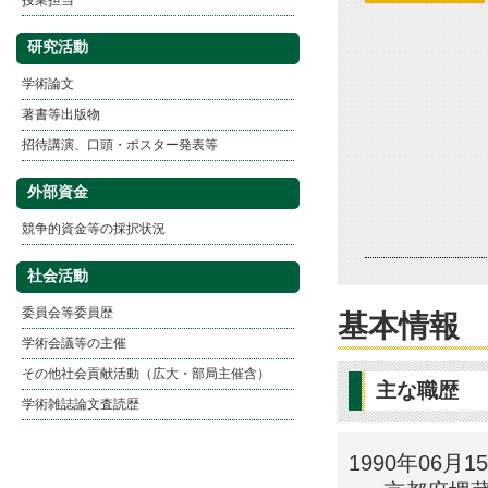
授業担当
研究活動
学術論文
著書等出版物
招待講演、口頭・ポスター発表等
外部資金
競争的資金等の採択状況
社会活動
委員会等委員歴
基本情報
学術会議等の主催
その他社会貢献活動（広大・部局主催含）
主な職歴
学術雑誌論文査読歴
1990年06月