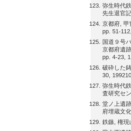
弥生時代鉄
先生退官記念論
京都府, 
pp. 51-112
国道９号バ
京都府遺跡
pp. 4-23, 
破砕した鋳造
30, 19921
弥生時代鉄
査研究センター）
堂ノ上遺跡
府埋蔵文化財調
鉄鏃, 権現山