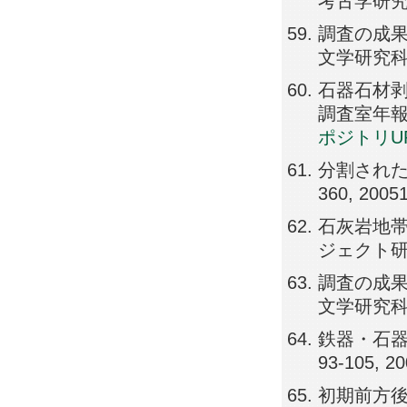
考古学研究室, 
調査の成果
文学研究科）, 
石器石材剥
調査室年報（広
ポジトリU
分割された剣
360, 2005
石灰岩地帯
ジェクト研究セ
調査の成果
文学研究科）, 
鉄器・石器の
93-105, 2
初期前方後円