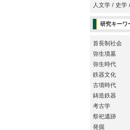
人文学 / 史学 
研究キーワ
首長制社会
弥生墳墓
弥生時代
鉄器文化
古墳時代
鋳造鉄器
考古学
祭祀遺跡
発掘