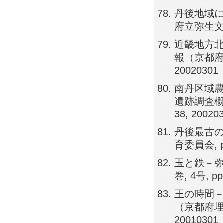
丹後地域に
府立弥生文化博
近畿地方北
報（京都府埋
20020301
南丹区域農
遺跡調査概報
38, 20020
丹後最古の
育委員会, pp
玉と鉄－弥
巻, 4号, pp
王の時間－
（京都府埋蔵
20010301