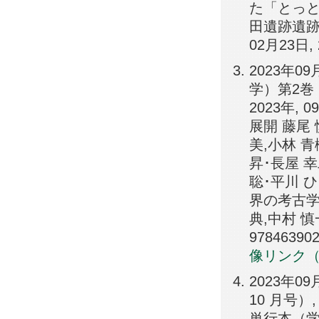
た「とっと
田遺跡遺跡
02月23日, 
2023年
学）第2巻
2023年,
展開 藤尾 
美,小林 青
昇･長屋 幸
聡･平川 ひ
界の考古学 
典,中村 慎
978463902
像リンク
2023年0
10 月号）
単行本（学