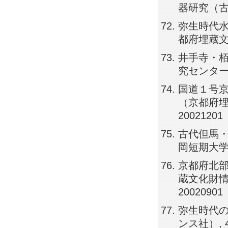
器研究（古代武
弥生時代水
都府埋蔵文化
井手寺・栢
究センター）, 
国道１号京
（京都府埋蔵
20021201
古代但馬・
岡短期大学, p
京都府北部
蔵文化財情報
20020901
弥生時代の
ンス社）, 49