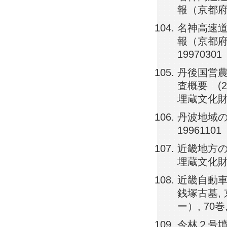
報（京都府埋
名神高速道
報（京都府埋
19970301
丹後国営農
査概要 (
埋蔵文化財調査
丹波地域の概
19961101
近畿地方の
埋蔵文化財調査
近畿自動
銭塚古墓,
ー）, 70巻, 
今林２号墳