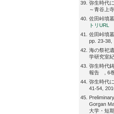
弥生時代に
～青谷上寺地遺
佐田峠墳墓群（
トリURL
佐田峠墳墓
pp. 23-38,
海の祭祀遺
学研究室紀要, 
弥生時代鋳
報告 , 6巻, 
弥生時代に
41-54, 20
Preliminar
Gorgan Ma
大学・短期大