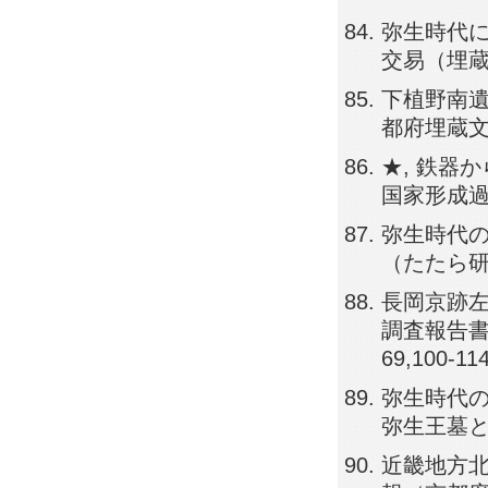
弥生時代に
交易（埋蔵文化
下植野南遺
都府埋蔵文化財
★, 鉄器
国家形成過程
弥生時代の
（たたら研究会
長岡京跡左
調査報告書（
69,100-11
弥生時代の
弥生王墓と巨大
近畿地方北