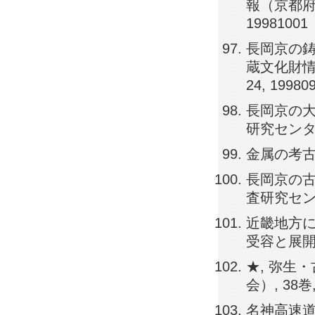
報（京都府埋
19981001
長岡京の鋳
蔵文化財情報
24, 19980
長岡京の大
研究センター）,
金属の考古学,
長岡京の古
査研究センター）
近畿地方に
受容と展開（鉄
★, 弥生
会）, 38巻, 
名神高速道