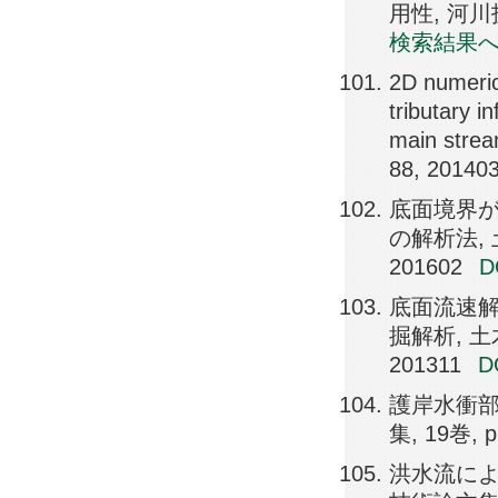
用性, 河川技術
検索結果
2D numerica
tributary i
main strea
88, 20140
底面境界
の解析法, 土
201602
底面流速
掘解析, 土木
201311
護岸水衝部
集, 19巻, p
洪水流によ