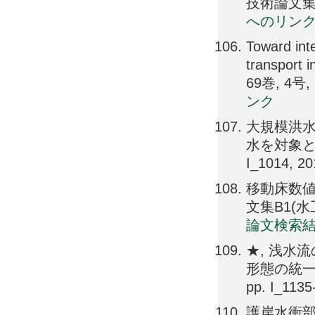
技術論文集, 1
へのリン
Toward int
transport i
69巻, 4号, p
ンク
大規模洪水
水を対象として
I_1014, 2
移動床数値
文集B1(水工学)
論文検索
★, 浅水
形態の統一的
pp. I_1135
護岸水衝部