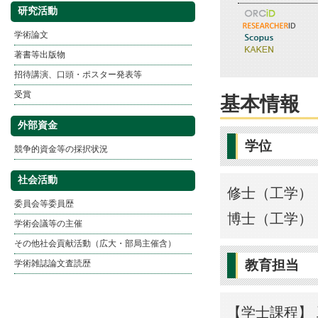
研究活動
学術論文
著書等出版物
招待講演、口頭・ポスター発表等
受賞
基本情報
外部資金
学位
競争的資金等の採択状況
社会活動
修士（工学） 
委員会等委員歴
博士（工学） 
学術会議等の主催
その他社会貢献活動（広大・部局主催含）
教育担当
学術雑誌論文査読歴
【学士課程】 