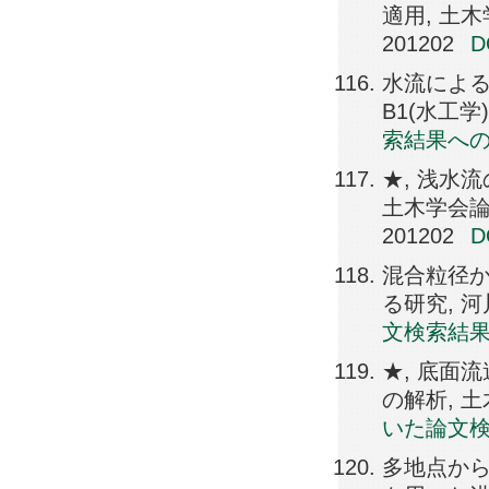
適用, 土木学会
201202
水流による
B1(水工学), 
索結果へ
★, 浅水
土木学会論文集B
201202
混合粒径
る研究, 河川技
文検索結
★, 底面
の解析, 土木
いた論文
多地点か