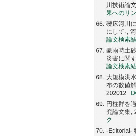
川技術論文集, 
果へのリ
礫床河川に
にして-, 河川
論文検索
豪雨時土砂
災害に関するシ
論文検索
大規模洪
布の数値解析,
202012
円柱群を過ぎ
究論文集, 26
ク
-Edito