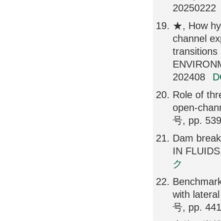
20250222
★, How hyd
channel ex
transition
ENVIRONM
202408
Role of th
open-chan
号, pp. 53
Dam break
IN FLUIDS
ク
Benchmark 
with late
号, pp. 44