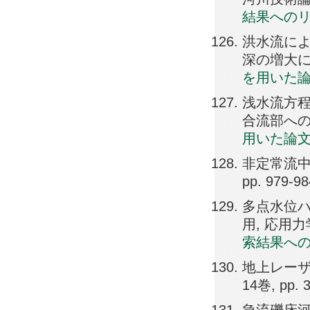
結果への
洪水流に
深の増大につい
を用いた
浅水流方
合流部への適用
用いた論
非定常流中
pp. 979-98
多点水位
用, 応用力学論
索結果へ
地上レーザ
14巻, pp. 