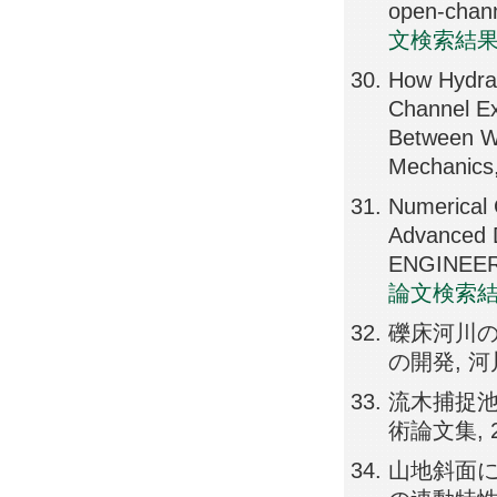
open-chann
文検索結
How Hydrau
Channel Ex
Between W
Mechanics
Numerical 
Advanced 
ENGINEERI
論文検索
礫床河川
の開発, 河川技
流木捕捉池
術論文集, 29
山地斜面