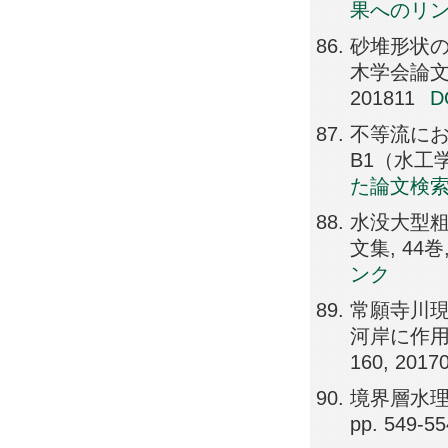
果へのリ
砂堆形状の
木学会論文集B1
201811
不等流にお
B1（水工学）, 
た論文検
水没大型粗
文集, 44巻, 
ンク
常願寺川
河岸に作用す
160, 2017
境界層水理
pp. 549-55