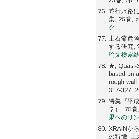
25巻, pp. 
蛇行水路に
集, 25巻, p
ク
土石流危
する研究, 河
論文検索
★, Quasi-3
based on a
rough wal
317-327, 
特集『平成
学）, 75巻, 
果へのリ
XRAIN
の特徴, 土木