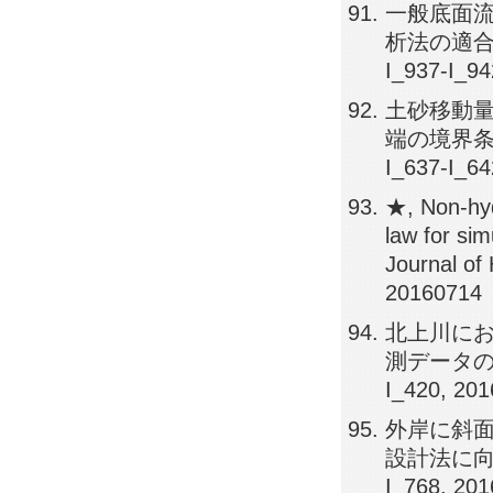
一般底面
析法の適合性
I_937-I_94
土砂移動
端の境界条件
I_637-I_64
★, Non-hyd
law for si
Journal of
20160714
北上川に
測データの解釈
I_420, 20
外岸に斜面
設計法に向けて
I_768, 20