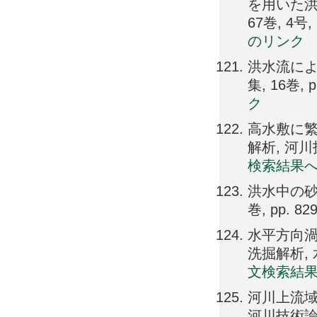
を用いた洪
67巻, 4号, 
のリンク
洪水流によ
集, 16巻, p
ク
高水敷に
解析, 河川技術
検索結果
洪水中の砂
巻, pp. 82
水平方向
洗掘解析, 水工
文検索結
河川上流域
河川技術論文集,