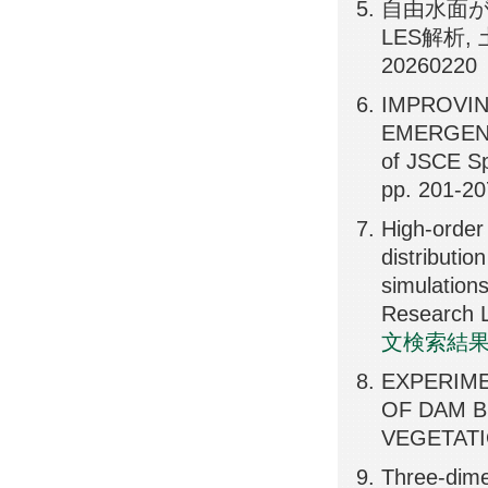
自由水面
LES解析,
20260220
IMPROVI
EMERGENT
of JSCE Sp
pp. 201-2
High-order
distributio
simulation
Research L
文検索結
EXPERIME
OF DAM 
VEGETATIO
Three-dimen