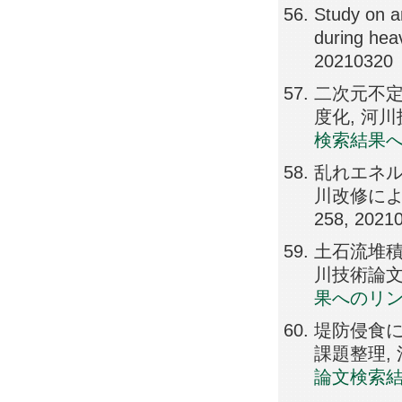
Study on an
during heav
20210320
二次元不
度化, 河川技術
検索結果
乱れエネ
川改修による
258, 2021
土石流堆積
川技術論文集, 
果へのリ
堤防侵食
課題整理, 河
論文検索