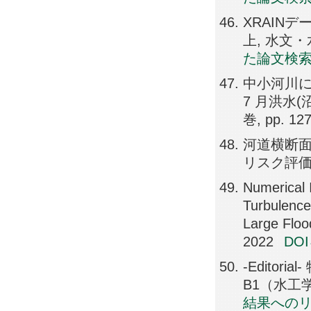
XRAIN
上, 水文・水資
た論文検
中小河川に
7 月洪水
巻, pp. 12
河道横断
リスク評価, 
Numerical 
Turbulence
Large Floo
2022
DO
-Edito
B1（水工学）,
結果への