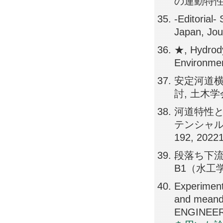
の連動特性, 
-Editorial-
Japan, Jou
★, Hydrody
Environmen
安定河道
討, 土木学会論
河道特性
テンシャル推
192, 2022
段落ち下流
B1（水工学）,
Experimenta
and meande
ENGINEERI