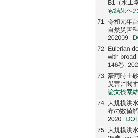
B1（水工学）,
索結果へ
令和元年台
自然災害科学
202009
Eulerian de
with broad 
146巻, 20
豪雨時土砂
災害に関するシ
論文検索
大規模洪
布の数値解析,
2020
DO
大規模洪水