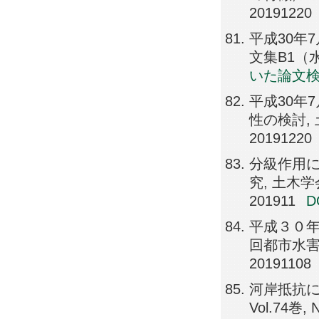
20191220
平成30年
文集B1（水工学
いた論文
平成30年
性の検討, 土
20191220
分級作用
究, 土木学会
201911
平成３０年
回都市水害に
20191108
河岸抵抗に
Vol.74巻, N