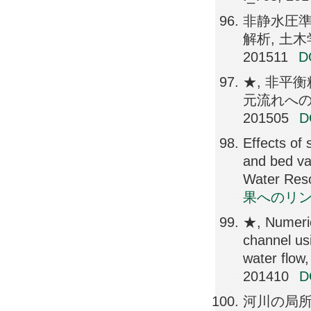
非静水圧
解析, 土木学
201511
★, 非平
元流れへの適用
201505
Effects of 
and bed va
Water Res
果へのリ
★, Numeric
channel us
water flow
201410
河川の局