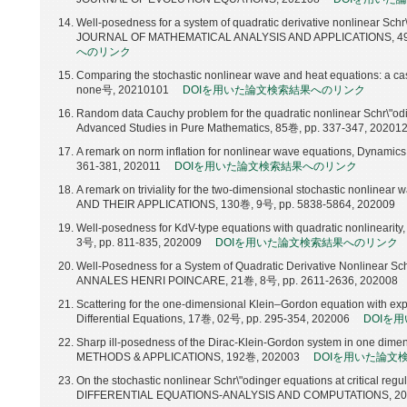
Well-posedness for a system of quadratic derivative nonlinear Schr\
JOURNAL OF MATHEMATICAL ANALYSIS AND APPLICATIONS, 49
へのリンク
Comparing the stochastic nonlinear wave and heat equations: a case
none号, 20210101
DOIを用いた論文検索結果へのリンク
Random data Cauchy problem for the quadratic nonlinear Schr\"odi
Advanced Studies in Pure Mathematics, 85巻, pp. 337-347, 20201
A remark on norm inflation for nonlinear wave equations, Dynamics 
361-381, 202011
DOIを用いた論文検索結果へのリンク
A remark on triviality for the two-dimensional stochastic nonli
AND THEIR APPLICATIONS, 130巻, 9号, pp. 5838-5864, 202009
Well-posedness for KdV-type equations with quadratic nonline
3号, pp. 811-835, 202009
DOIを用いた論文検索結果へのリンク
Well-Posedness for a System of Quadratic Derivative Nonlinear Schr
ANNALES HENRI POINCARE, 21巻, 8号, pp. 2611-2636, 202008
Scattering for the one-dimensional Klein–Gordon equation with expo
Differential Equations, 17巻, 02号, pp. 295-354, 202006
DOIを
Sharp ill-posedness of the Dirac-Klein-Gordon system in one 
METHODS & APPLICATIONS, 192巻, 202003
DOIを用いた論文
On the stochastic nonlinear Schr\"odinger equations at critical 
DIFFERENTIAL EQUATIONS-ANALYSIS AND COMPUTATIONS, 20