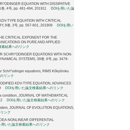
\"ODINGER EQUATION WITH DISSIPATIVE
, 4号, pp. 481-494, 201911
DOIを用いた論
KDV-TYPE EQUATION WITH CRITICAL
8巻, 3号, pp. 567-601, 201909
DOIを用い
THE CRITICAL EXPONENT FOR THE
NICATIONS ON PURE AND APPLIED
文検索結果へのリンク
R SCHR\"ODINGER EQUATIONS WITH NON-
NAMICAL SYSTEMS, 39巻, 6号, pp. 3479-
ear Schr\"odinger equations, RIMS Kôkyûroku
へのリンク
ODIFIED KDV-TYPE EQUATION, ADVANCES
9
DOIを用いた論文検索結果へのリンク
orana condition, JOURNAL OF MATHEMATICAL
12
DOIを用いた論文検索結果へのリンク
c system, JOURNAL OF EVOLUTION EQUATIONS,
のリンク
on, NODEA-NONLINEAR DIFFERENTIAL
Iを用いた論文検索結果へのリンク