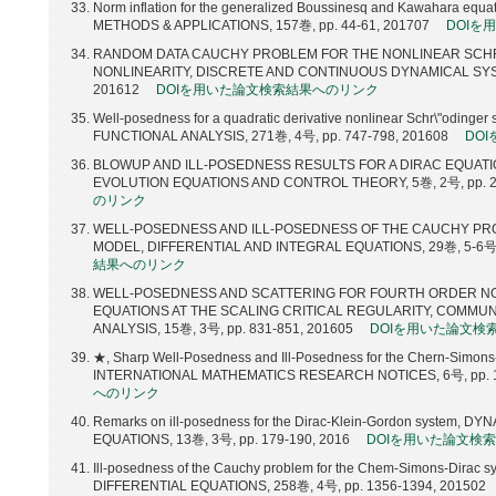
Norm inflation for the generalized Boussinesq and Kawahara 
METHODS & APPLICATIONS, 157巻, pp. 44-61, 201707
DOIを
RANDOM DATA CAUCHY PROBLEM FOR THE NONLINEAR SCHR\
NONLINEARITY, DISCRETE AND CONTINUOUS DYNAMICAL SYSTE
201612
DOIを用いた論文検索結果へのリンク
Well-posedness for a quadratic derivative nonlinear Schr\"odinger 
FUNCTIONAL ANALYSIS, 271巻, 4号, pp. 747-798, 201608
DO
BLOWUP AND ILL-POSEDNESS RESULTS FOR A DIRAC EQUATI
EVOLUTION EQUATIONS AND CONTROL THEORY, 5巻, 2号, pp. 2
のリンク
WELL-POSEDNESS AND ILL-POSEDNESS OF THE CAUCHY PR
MODEL, DIFFERENTIAL AND INTEGRAL EQUATIONS, 29巻, 5-6号, 
結果へのリンク
WELL-POSEDNESS AND SCATTERING FOR FOURTH ORDER NO
EQUATIONS AT THE SCALING CRITICAL REGULARITY, COMMUN
ANALYSIS, 15巻, 3号, pp. 831-851, 201605
DOIを用いた論文検
★, Sharp Well-Posedness and Ill-Posedness for the Chern-Simons
INTERNATIONAL MATHEMATICS RESEARCH NOTICES, 6号, pp. 1
へのリンク
Remarks on ill-posedness for the Dirac-Klein-Gordon system, 
EQUATIONS, 13巻, 3号, pp. 179-190, 2016
DOIを用いた論文検
Ill-posedness of the Cauchy problem for the Chem-Simons-Dirac
DIFFERENTIAL EQUATIONS, 258巻, 4号, pp. 1356-1394, 201502