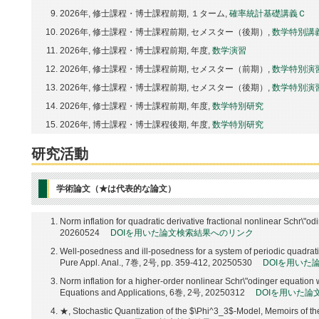
2026年, 修士課程・博士課程前期, １ターム,
確率統計基礎講義Ｃ
2026年, 修士課程・博士課程前期, セメスター（後期）,
数学特別講
2026年, 修士課程・博士課程前期, 年度,
数学演習
2026年, 修士課程・博士課程前期, セメスター（前期）,
数学特別演
2026年, 修士課程・博士課程前期, セメスター（後期）,
数学特別演
2026年, 修士課程・博士課程前期, 年度,
数学特別研究
2026年, 博士課程・博士課程後期, 年度,
数学特別研究
研究活動
学術論文（★は代表的な論文）
Norm inflation for quadratic derivative fractional nonlinear Schr\"o
20260524
DOIを用いた論文検索結果へのリンク
Well-posedness and ill-posedness for a system of periodic quadrati
Pure Appl. Anal., 7巻, 2号, pp. 359-412, 20250530
DOIを用いた
Norm inflation for a higher-order nonlinear Schr\"odinger equation wit
Equations and Applications, 6巻, 2号, 20250312
DOIを用いた
★, Stochastic Quantization of the $\Phi^3_3$-Model, Memoirs of t