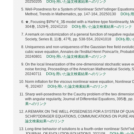
20250205
DOIを用いた論文検索結果へのリンク
Well-Posedness for a System of Nonlinear Schr\"odinger Equations 
Method, Trends in Mathematics, pp. 147-164, 20250130
DOIを
★, Focusing $\Phi^4_3$-model with a Hartree-type Nonlinearity, M
304巻, 1529号, 20241210
DOIを用いた論文検索結果へのリンク
A remark on randomization of a general function of negative regula
Society, Series B, 11巻, 47号, pp. 538-554, 20241018
DOIを用
Uniqueness and non-uniqueness of the Gaussian free field evoluti
cubic wave equation, Annales de l'Institut Henri Poincar\'e, Probabil
20240801
DOIを用いた論文検索結果へのリンク
On the local linearization of the one-dimensional stochastic wave e
noise forcing, Proceedings of the American Mathematical Society, 
20240711
DOIを用いた論文検索結果へのリンク
Norm inflation for the viscous nonlinear wave equation, Nonlinear D
号, 202407
DOIを用いた論文検索結果へのリンク
Sharp well-posedness for the Cauchy problem of the two dimension
with angular regularity, Journal of Differential Equations, 395巻, 
果へのリンク
A REMARK ON THE WELL-POSEDNESS FOR A SYSTEM OF QUA
SCHR\"ODINGER EQUATIONS, COMMUNICATIONS ON PURE AND
論文検索結果へのリンク
Long-time behavior of solutions to a fourth-order nonlinear Schr\"odi
JOURNAL OF EVOLUTION EQUATIONS, 202108
DOIを用いた