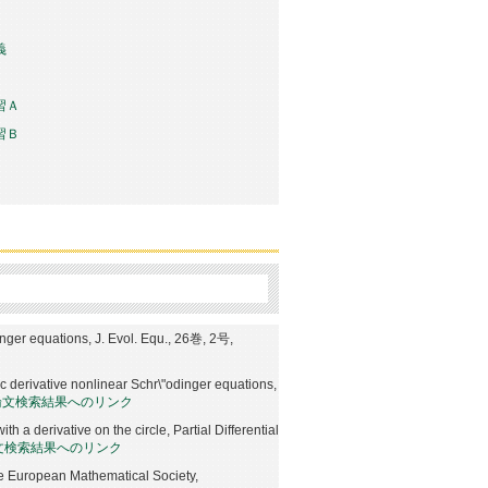
義
習Ａ
習Ｂ
dinger equations, J. Evol. Equ., 26巻, 2号,
c derivative nonlinear Schr\"odinger equations,
論文検索結果へのリンク
h a derivative on the circle, Partial Differential
論文検索結果へのリンク
he European Mathematical Society,