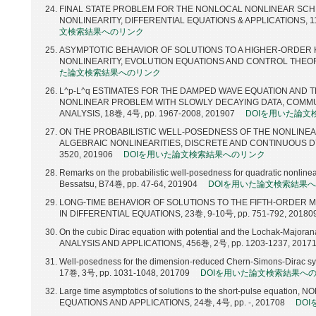
FINAL STATE PROBLEM FOR THE NONLOCAL NONLINEAR SCHR
NONLINEARITY, DIFFERENTIAL EQUATIONS & APPLICATIONS, 11巻
文検索結果へのリンク
ASYMPTOTIC BEHAVIOR OF SOLUTIONS TO A HIGHER-ORDER 
NONLINEARITY, EVOLUTION EQUATIONS AND CONTROL THEORY, 
た論文検索結果へのリンク
L^p-L^q ESTIMATES FOR THE DAMPED WAVE EQUATION AND 
NONLINEAR PROBLEM WITH SLOWLY DECAYING DATA, COMMU
ANALYSIS, 18巻, 4号, pp. 1967-2008, 201907
DOIを用いた論
ON THE PROBABILISTIC WELL-POSEDNESS OF THE NONLINEA
ALGEBRAIC NONLINEARITIES, DISCRETE AND CONTINUOUS DY
3520, 201906
DOIを用いた論文検索結果へのリンク
Remarks on the probabilistic well-posedness for quadratic nonlin
Bessatsu, B74巻, pp. 47-64, 201904
DOIを用いた論文検索結果
LONG-TIME BEHAVIOR OF SOLUTIONS TO THE FIFTH-ORDER M
IN DIFFERENTIAL EQUATIONS, 23巻, 9-10号, pp. 751-792, 20180
On the cubic Dirac equation with potential and the Lochak-Maj
ANALYSIS AND APPLICATIONS, 456巻, 2号, pp. 1203-1237, 2017
Well-posedness for the dimension-reduced Chern-Simons-Dira
17巻, 3号, pp. 1031-1048, 201709
DOIを用いた論文検索結果へ
Large time asymptotics of solutions to the short-pulse equati
EQUATIONS AND APPLICATIONS, 24巻, 4号, pp. -, 201708
DO