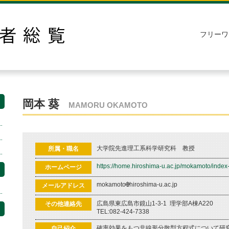
フリーワ
岡本 葵
MAMORU OKAMOTO
大学院先進理工系科学研究科 教授
所属・職名
https://home.hiroshima-u.ac.jp/mokamoto/index-
ホームページ
mokamoto
hiroshima-u.ac.jp
メールアドレス
広島県東広島市鏡山1-3-1 理学部A棟A220
その他連絡先
TEL:082-424-7338
確率効果をもつ非線形分散型方程式について研
自己紹介