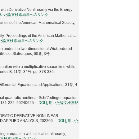
with Derivative Nonlinearity via the Energy
用いた論文検索結果へのリンク
emoirs of the American Mathematical Society,
rity, Proceedings of the American Mathematical
いた論文検索結果へのリンク
on under the two-dimensional Wick ordered
it\'es et Statistiques, 60巻, 3号,
quation with a multiplicative space-time white
Series B, 11巻, 34号, pp. 378-389,
ifferential Equations and Applications, 31巻, 4
al quadratic nonlinear Schr\"odinger equation
pp. 181-222, 20240625
DOIを用いた論文検索結
DRATIC DERIVATIVE NONLINEAR
 APPLIED ANALYSIS, 202206
DOIを用いた
nger equation with critical nonlinearity,
論文検索結果へのリンク