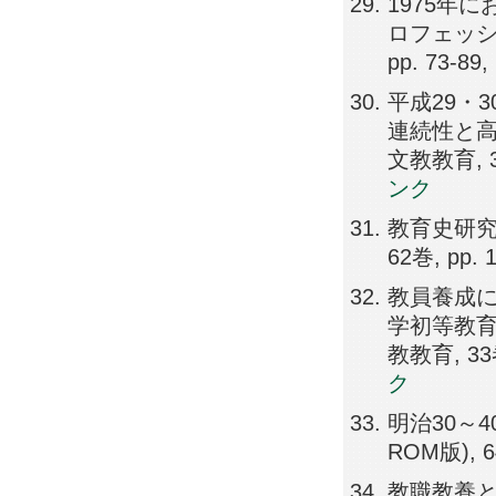
1975年
ロフェッシ
pp. 73-89,
平成29・
連続性と高
文教教育, 34
ンク
教育史研究
62巻, pp. 
教員養成
学初等教育
教教育, 33巻,
ク
明治30～
ROM版), 64
教職教養とし