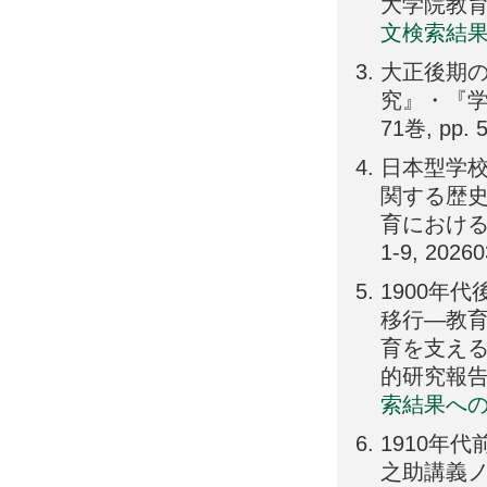
大学院教育学研
文検索結
大正後期
究』・『学
71巻, pp. 
日本型学
関する歴史
育における
1-9, 2026
1900年
移行―教育
育を支える
的研究報告書（
索結果へ
1910年
之助講義ノ