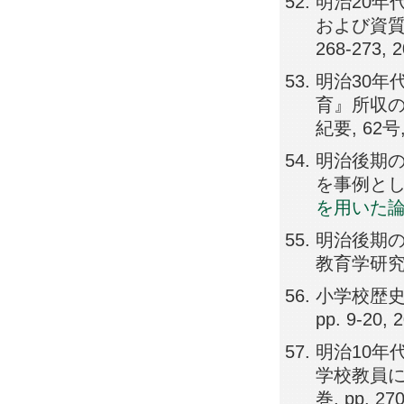
明治20年
および資質向
268-273, 
明治30年
育』所収の
紀要, 62号, 
明治後期
を事例として,
を用いた
明治後期の
教育学研究紀要(
小学校歴史
pp. 9-20, 
明治10年
学校教員に求
巻, pp. 27