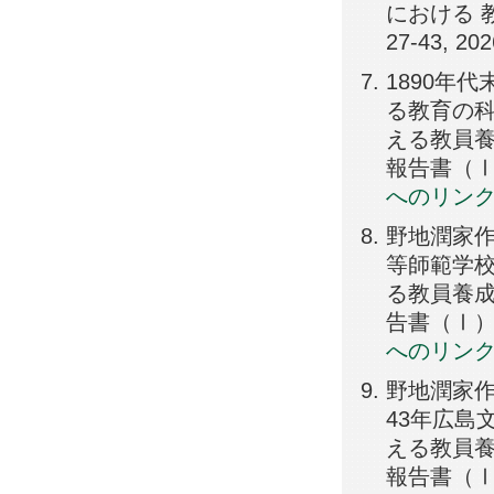
における 
27-43, 20
1890年
る教育の科
える教員養
報告書（Ⅰ）, 
へのリン
野地潤家作
等師範学校
る教員養成
告書（Ⅰ）, 1
へのリン
野地潤家作
43年広島
える教員養
報告書（Ⅰ）, 