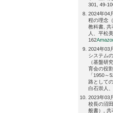
301, 49-10
2024年
程の理念（
教科書, 
人、平松美由
162
Amazo
2024年
システムの
（基盤研究
育会の役割
「1950
路としての
白石崇人、
2023年0
校長の沼田
般書）, 