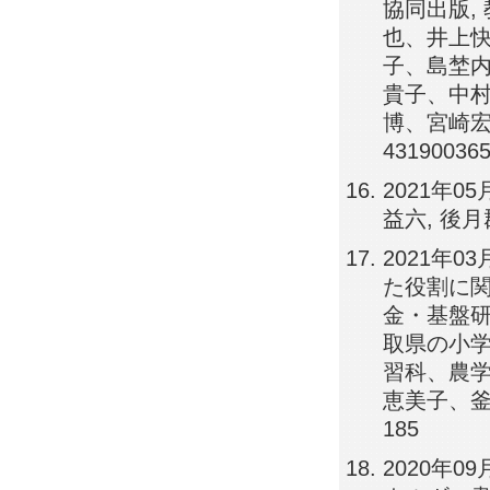
協同出版,
也、井上
子、島埜
貴子、中
博、宮崎宏
431900365
2021年
益六, 後月
2021年
た役割に関
金・基盤研
取県の小
習科、農学
恵美子、釜
185
2020年0