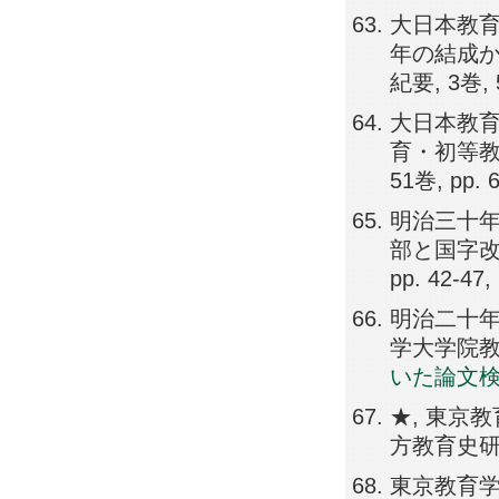
大日本教育
年の結成か
紀要, 3巻, 5
大日本教育
育・初等教
51巻, pp. 
明治三十年
部と国字改
pp. 42-47,
明治二十年
学大学院教育学
いた論文
★, 東京
方教育史研究, 
東京教育学会の