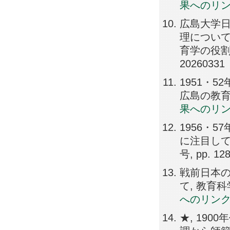
果へのリ
広島大学
理について
育学の役割に
20260331
1951・
広島の教育史学,
果へのリ
1956・
に注目して
号, pp. 12
戦前日本
て, 教育科学,
へのリン
★, 19