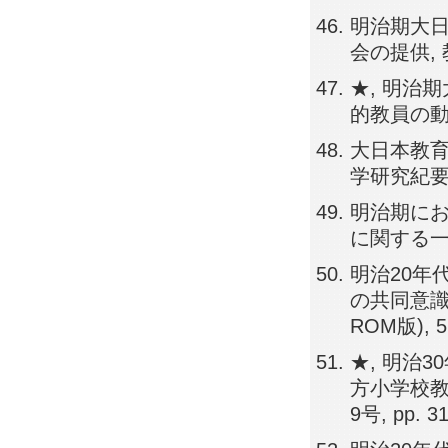
明治期大
会の提供, 教
★, 明治
的教員の動員
大日本教育
学研究紀要(CD
明治期に
に関する一考察
明治20年
の共同意識
ROM版), 57
★, 明治
方小学校教
9号, pp. 31