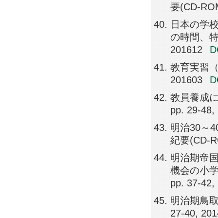
要(CD-ROM版
日本の学
の時間、特別
201612
教育実習（幼
201603
教員養成に
pp. 29-48,
明治30～
紀要(CD-RO
明治期帝
機会の小学校
pp. 37-42,
明治期鳥取
27-40, 20