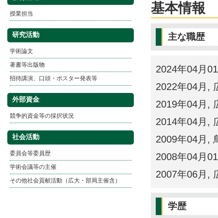
基本情報
授業担当
研究活動
主な職歴
学術論文
著書等出版物
2024年04
招待講演、口頭・ポスター発表等
2022年04月
外部資金
2019年04月
競争的資金等の採択状況
2014年04月
社会活動
2009年04月
委員会等委員歴
2008年04月
学術会議等の主催
2007年06
その他社会貢献活動（広大・部局主催含）
学歴