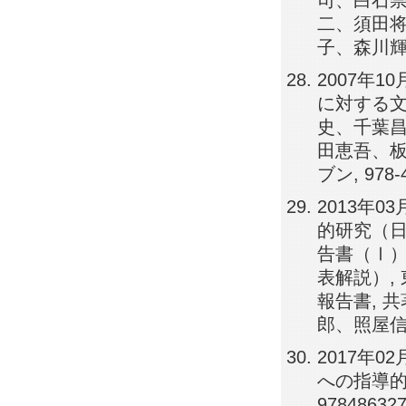
司、白石
二、須田
子、森川輝紀
2007年
に対する文
史、千葉
田恵吾、
ブン, 978-4
2013年
的研究（日
告書（Ⅰ）
表解説）,
報告書, 
郎、照屋信
2017年
への指導的
978486327