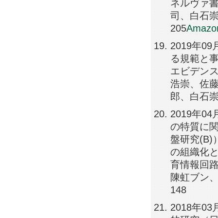
ネルヴァ書
司、白石崇人
205
Amazo
2019年
る規範と事
エビデンス
浩崇、佐
郎、白石崇人,
2019年
の特質に関
盤研究(B
の組織化と
育情報回路
陳虹ブン、
148
2018年