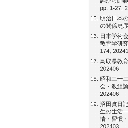
調から師範
pp. 1-27, 
明治日本
の関係史序論,
日本学術会
教育学研究―
174, 2024
鳥取県教育史
202406
昭和二十
会・教組論争
202406
沼田實日記
生の生活
情・習慣・主義
202403