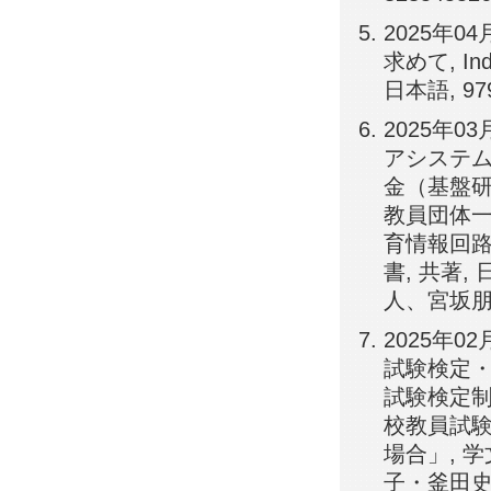
2025年
求めて, Ind
日本語, 979-
2025年
アシステム
金（基盤研
教員団体一
育情報回路
書, 共著
人、宮坂朋幸
2025年
試験検定・
試験検定
校教員試
場合」, 学
子・釜田史・