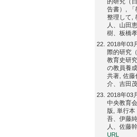
的研究（日
告書）, 
整理して,
人、山田
樹、板橋孝幸
2018年
際的研究（
教育史研究
の教員養成
共著, 佐
介、吉田茂
2018年
中央教育会
版, 単行
吾、伊藤
人、佐藤幹男
URL