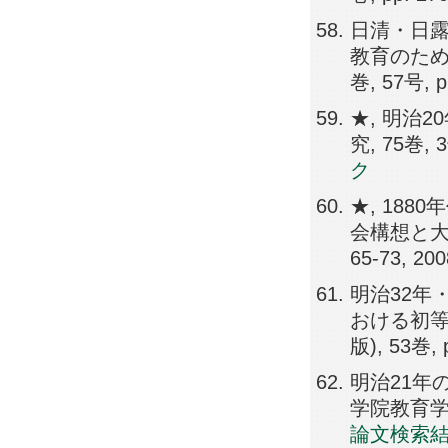
日清・日露
教育のため
巻, 57号, p
★, 明治
究, 75巻, 3
ク
★, 18
会構想と大日
65-73, 20
明治32年
おける初等
版), 53巻, 
明治21年
学院教育学研究
論文検索