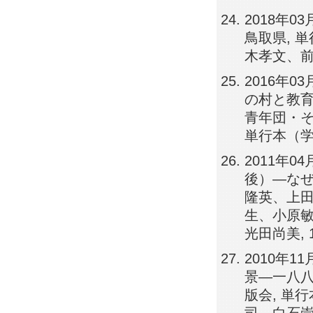
2018年
鳥取県, 
木孝文、前
2016年
の村と教
青年団・そ
単行本（学
2011年
後）―なぜ
隆英、上
生、小原
光田尚美, 1
2010年
景―一八八
版会, 単