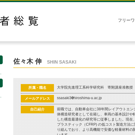
フリーワ
佐々木 伸
SHIN SASAKI
大学院先進理工系科学研究科 寄附講座准教授
所属・職名
ssasaki3
hiroshima-u.ac.jp
メールアドレス
前職では、自動車会社に38年間レイアウトエン
自己紹介
体構造研究者として在籍し、車両の基本設計や
した構造最適化の研究等に従事しました。現在
プラスティック（CFRP) の低コスト製造方法
り組んでおり、より高機能で安価な軽量材料の
います。