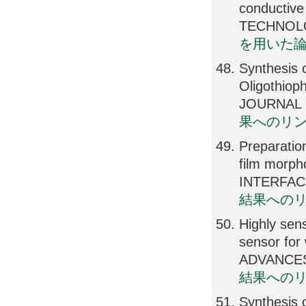
conductive
TECHNOLO
を用いた
Synthesis 
Oligothiop
JOURNAL 
果へのリ
Preparatio
film morph
INTERFACE
結果への
Highly sen
sensor for
ADVANCES,
結果への
Synthesis 