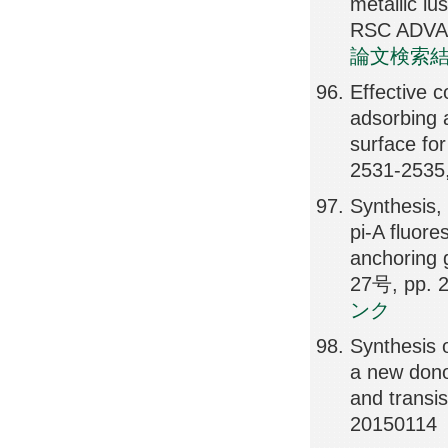
metallic lu
RSC ADVAN
論文検索
Effective c
adsorbing 
surface fo
2531-2535
Synthesis, 
pi-A fluore
anchoring 
27号, pp. 
ンク
Synthesis 
a new dono
and trans
20150114