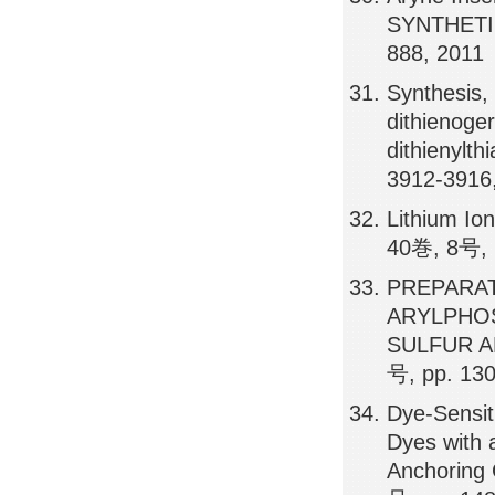
SYNTHETI
888, 2011
Synthesis, 
dithienoge
dithienylt
3912-3916
Lithium Io
40巻, 8号, 
PREPARAT
ARYLPHO
SULFUR A
号, pp. 13
Dye-Sensit
Dyes with 
Anchorin