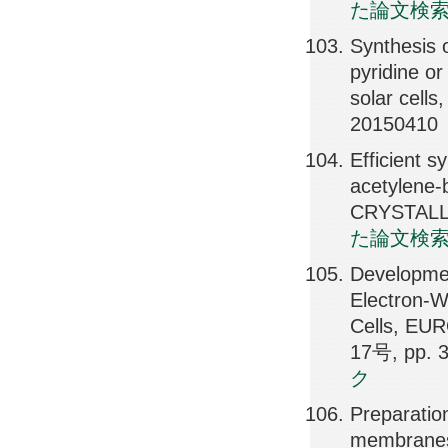
た論文検
Synthesis 
pyridine or
solar cel
20150410
Efficient 
acetylene
CRYSTALLI
た論文検
Developmen
Electron-W
Cells, E
17号, pp. 
ク
Preparation
membrane