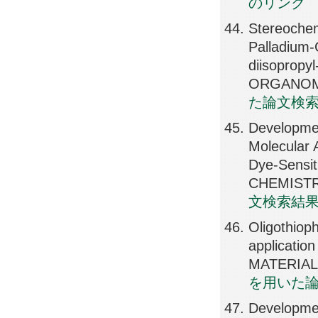
のリンク
Stereochem
Palladium-
diisopropyl
ORGANOME
た論文検
Developmen
Molecular 
Dye-Sensi
CHEMISTRY
文検索結
Oligothiop
applicatio
MATERIALS
を用いた
Developmen