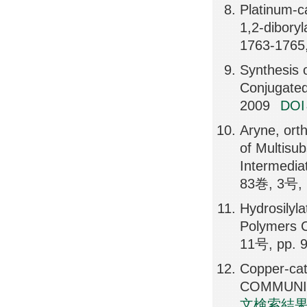
Platinum-ca
1,2-dibor
1763-1765
Synthesis 
Conjugate
2009
DO
Aryne, ort
of Multisu
Intermedi
83巻, 3号, 
Hydrosilyla
Polymers 
11号, pp. 
Copper-cat
COMMUNICA
文検索結