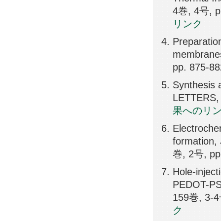
4巻, 4号, p
リンク
Preparatio
membranes
pp. 875-8
Synthesis 
LETTERS, 
果へのリ
Electrochem
formatio
巻, 2号, pp
Hole-inject
PEDOT-PSS
159巻, 3-4
ク