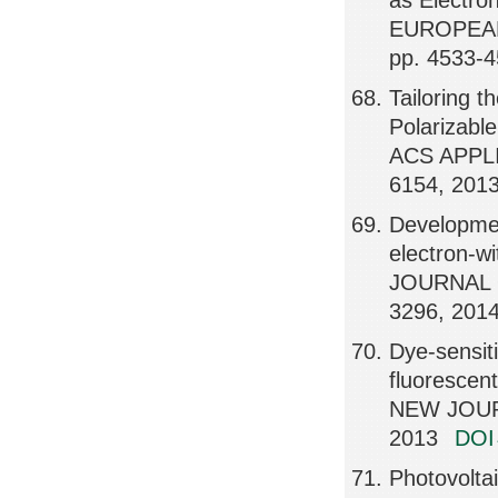
as Electro
EUROPEAN
pp. 4533-4
Tailoring t
Polarizabl
ACS APPLI
6154, 201
Developmen
electron-wi
JOURNAL 
3296, 201
Dye-sensiti
fluorescen
NEW JOUR
2013
DO
Photovoltai