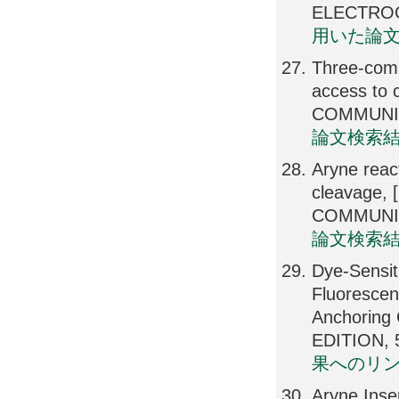
ELECTROCH
用いた論
Three-comp
access to 
COMMUNICA
論文検索
Aryne reac
cleavage, 
COMMUNICA
論文検索
Dye-Sensit
Fluorescen
Anchorin
EDITION, 
果へのリ
Aryne Inse