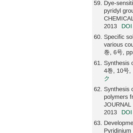
Dye-sensiti
pyridyl gro
CHEMICAL
2013
DO
Specific s
various co
巻, 6号, pp
Synthesis 
4巻, 10号, 
ク
Synthesis o
polymers f
JOURNAL 
2013
DO
Developmen
Pyridinium