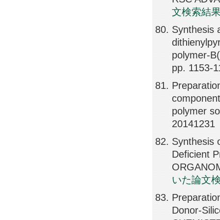
文検索結
Synthesis a
dithienylpy
polymer-B
pp. 1153-1
Preparatio
component 
polymer s
20141231
Synthesis 
Deficient 
ORGANOME
いた論文
Preparatio
Donor-Sil