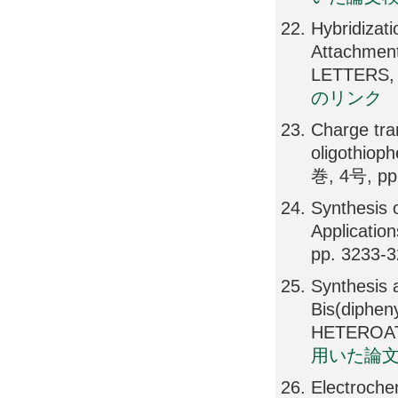
Hybridizat
Attachment
LETTERS, 
のリンク
Charge tra
oligothio
巻, 4号, pp
Synthesis 
Applicati
pp. 3233-3
Synthesis 
Bis(dipheny
HETEROAT
用いた論
Electroche