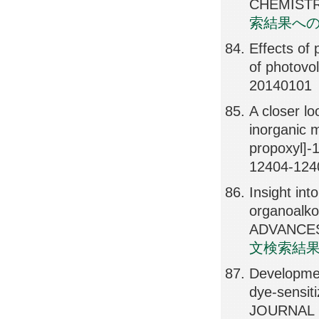
CHEMISTRY
索結果へ
Effects of
of photov
20140101
A closer l
inorganic m
propoxyl]
12404-124
Insight int
organoalko
ADVANCES,
文検索結
Developmen
dye-sensiti
JOURNAL 