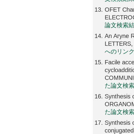
OFET Chara
ELECTROCH
論文検索
An Aryne 
LETTERS, 
へのリン
Facile acce
cycloaddit
COMMUNICA
た論文検
Synthesis 
ORGANOME
た論文検
Synthesis 
conjugated