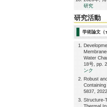
研究
研究活動
学術論文（
Developme
Membranes 
Water Cha
18号, pp. 
ンク
Robust and
Containin
5837, 202
Structure-
Thermal I