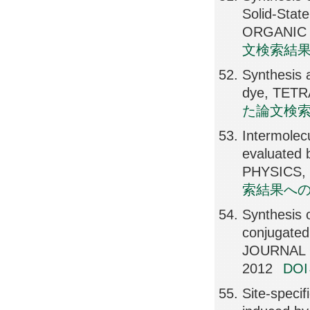
Solid-Sta
ORGANIC C
文検索結
Synthesis 
dye, TETR
た論文検
Intermolec
evaluated
PHYSICS, 
索結果へ
Synthesis o
conjugated 
JOURNAL 
2012
DO
Site-speci