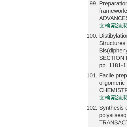
Preparation
frameworks
ADVANCES,
文検索結
Distibylat
Structures
Bis(diphe
SECTION 
pp. 1181-
Facile prep
oligomeric
CHEMISTRY
文検索結
Synthesis 
polysilses
TRANSACTI