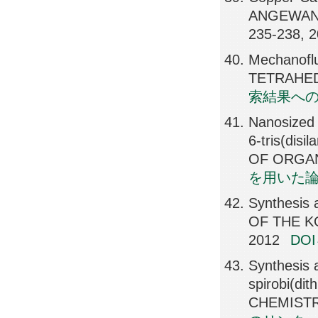
ANGEWAND
235-238, 
Mechanoflu
TETRAHEDR
索結果へ
Nanosized s
6-tris(disi
OF ORGAN
を用いた
Synthesis 
OF THE K
2012
DO
Synthesis a
spirobi(d
CHEMISTRY