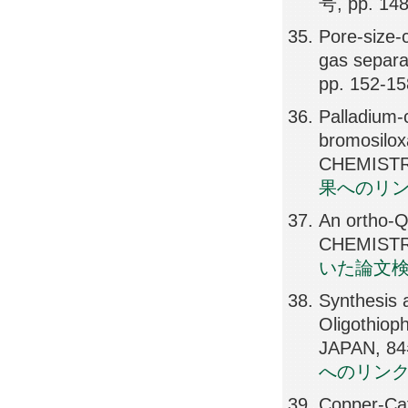
号, pp. 14
Pore-size-c
gas sepa
pp. 152-15
Palladium-
bromosilo
CHEMISTRY
果へのリ
An ortho-Q
CHEMISTRY
いた論文
Synthesis 
Oligothio
JAPAN, 84
へのリン
Copper-Cat