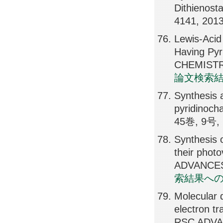
Dithienos
4141, 201
Lewis-Acid
Having Py
CHEMISTRY
論文検索
Synthesis a
pyridinoc
45巻, 9号, 
Synthesis 
their photo
ADVANCES,
索結果へ
Molecular 
electron tr
RSC ADVAN