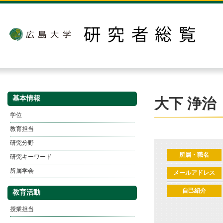
基本情報
大下 浄治
学位
教育担当
研究分野
所属・職名
研究キーワード
所属学会
メールアドレス
自己紹介
教育活動
授業担当