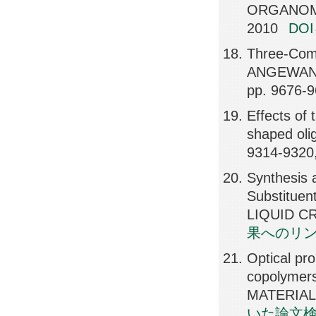
ORGANOME
2010
DO
Three-Comp
ANGEWAND
pp. 9676-9
Effects of 
shaped ol
9314-9320
Synthesis 
Substitue
LIQUID CR
果へのリ
Optical pro
copolymers
MATERIALS
いた論文