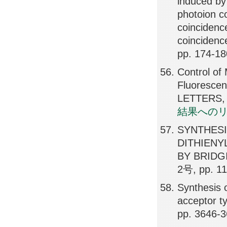
induced by 
photoion c
coincidenc
coinciden
pp. 174-18
Control of
Fluorescen
LETTERS, 
結果への
SYNTHESI
DITHIENY
BY BRIDG
2号, pp. 1
Synthesis 
acceptor 
pp. 3646-3