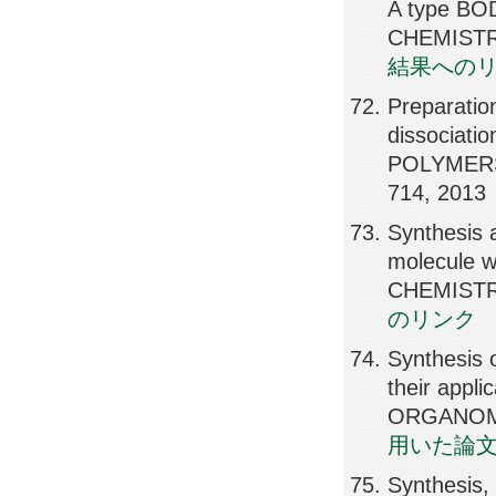
A type BO
CHEMISTRY
結果への
Preparation
dissociati
POLYMERS
714, 2013
Synthesis a
molecule 
CHEMISTRY
のリンク
Synthesis 
their appl
ORGANOME
用いた論
Synthesis, 