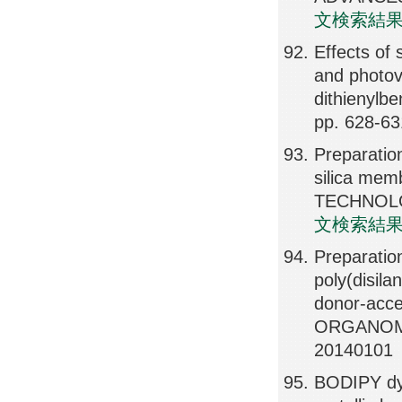
文検索結
Effects of 
and photovo
dithienyl
pp. 628-6
Preparatio
silica m
TECHNOLOG
文検索結
Preparatio
poly(disil
donor-acce
ORGANOME
20140101
BODIPY dye