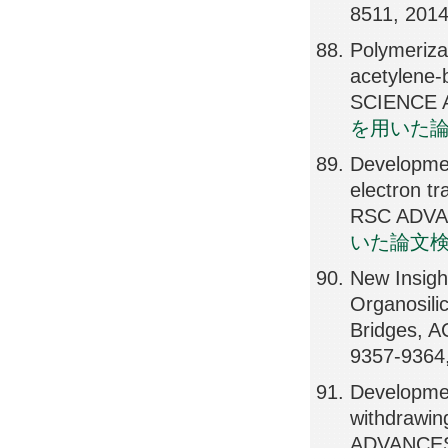
8511, 201
Polymeriza
acetylene
SCIENCE 
を用いた
Developmen
electron tr
RSC ADVAN
いた論文
New Insight
Organosili
Bridges, 
9357-9364
Developmen
withdrawin
ADVANCES,