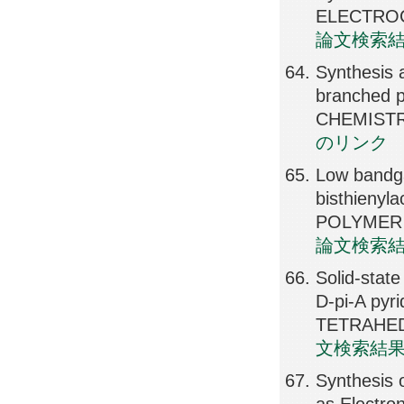
ELECTROCH
論文検索
Synthesis a
branched
CHEMISTRY
のリンク
Low bandga
bisthienyla
POLYMER J
論文検索
Solid-stat
D-pi-A pyr
TETRAHEDR
文検索結
Synthesis 