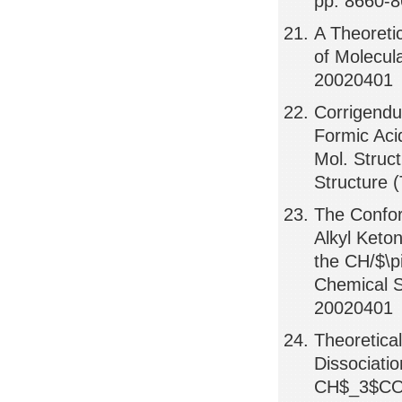
pp. 8660-
A Theoretic
of Molecul
20020401
Corrigendum
Formic Aci
Mol. Struc
Structure
The Confor
Alkyl Keto
the CH/$\pi
Chemical S
20020401
Theoretica
Dissociatio
CH$_3$CO(