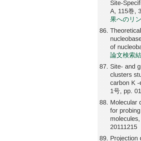
Site-Spec
A, 115巻, 
果へのリ
Theoretica
nucleobase
of nucleob
論文検索
Site- and 
clusters st
carbon K -
1号, pp. 0
Molecular 
for probing
molecules
20111215
Projection 