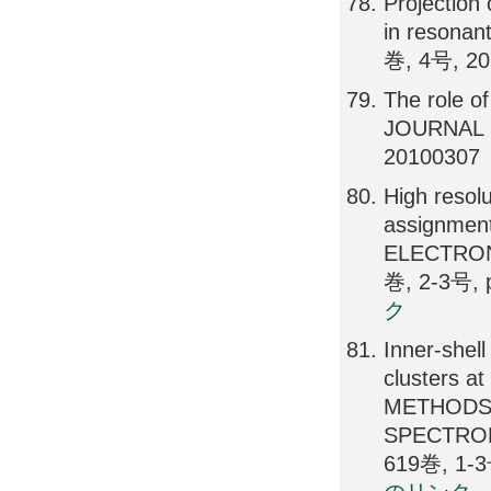
Projection 
in resonan
巻, 4号, 20
The role of
JOURNAL 
20100307
High resol
assignment
ELECTRO
巻, 2-3号, 
ク
Inner-shell
clusters 
METHODS 
SPECTRO
619巻, 1-3