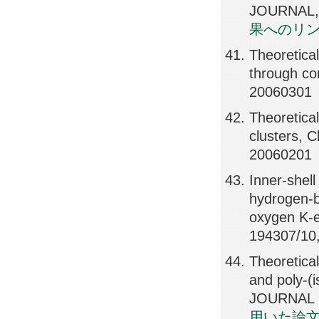
JOURNAL, 
果へのリ
Theoretica
through co
20060301
Theoretical
clusters, 
20060201
Inner-shell
hydrogen-bo
oxygen K-e
194307/10
Theoretical
and poly-(i
JOURNAL 
用いた論