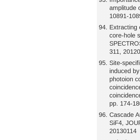
amplitude
10891-108
Extracting
core-hole
SPECTROS
311, 2012
Site-speci
induced by 
photoion c
coincidenc
coinciden
pp. 174-18
Cascade Au
SiF4, JOU
20130114