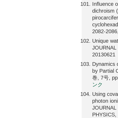
Influence 
dichroism (
pirocarcife
cyclohexa
2082-2086
Unique wat
JOURNAL 
20130621
Dynamics o
by Partia
巻, 7号, pp
ンク
Using cova
photon ion
JOURNAL 
PHYSICS, 