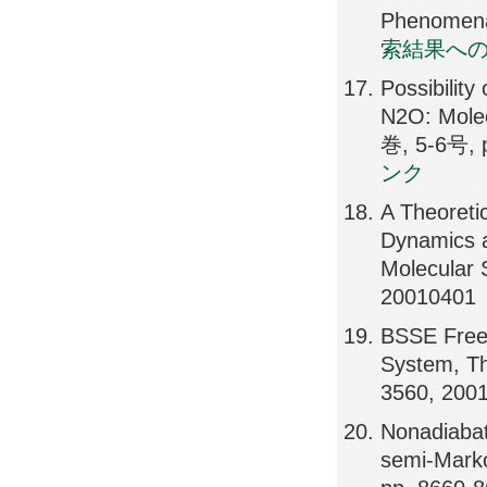
Phenomena
索結果へ
Possibilit
N2O: Molec
巻, 5-6号, 
ンク
A Theoretic
Dynamics a
Molecular 
20010401
BSSE Free 
System, Th
3560, 200
Nonadiabati
semi-Marko