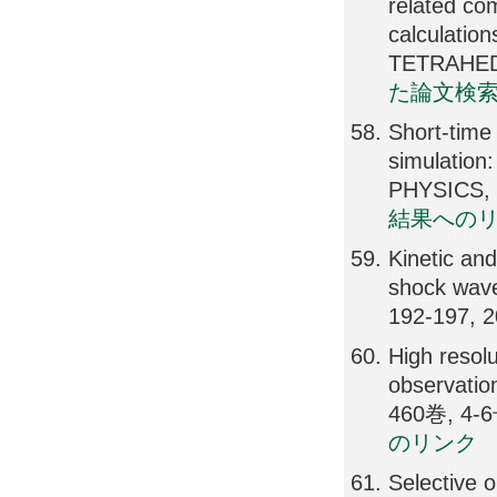
related co
calculatio
TETRAHEDR
た論文検
Short-time
simulation
PHYSICS, 
結果への
Kinetic an
shock wav
192-197, 
High resolu
observatio
460巻, 4-6
のリンク
Selective o