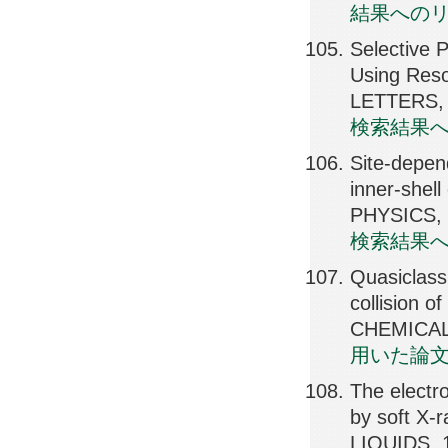
結果への
Selective 
Using Reso
LETTERS, 
検索結果
Site-depen
inner-shel
PHYSICS, 
検索結果
Quasiclassi
collision o
CHEMICAL 
用いた論
The electro
by soft X
LIQUIDS, 