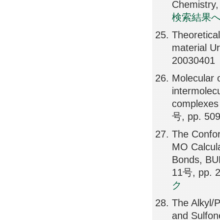
Chemistry
検索結果
Theoretical
material U
20030401
Molecular o
intermolec
complexes 
号, pp. 50
The Conform
MO Calcula
Bonds, B
11号, pp. 
ク
The Alkyl/
and Sulfon