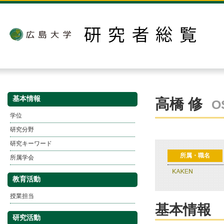
基本情報
高橋 修
O
学位
研究分野
研究キーワード
所属・職名
所属学会
教育活動
授業担当
基本情報
研究活動