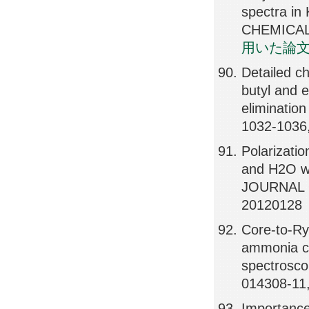
spectra in
CHEMICAL 
用いた論
Detailed ch
butyl and e
eliminati
1032-1036
Polarizati
and H2O wa
JOURNAL 
20120128
Core-to-Ry
ammonia cl
spectrosc
014308-11
Importance