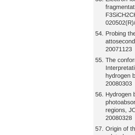
fragmentati
F3SiCH2CH
020502(R)
Probing the
attosecon
20071123
The confor
Interpretat
hydrogen 
20080303
Hydrogen b
photoabsor
regions,
20080328
Origin of t