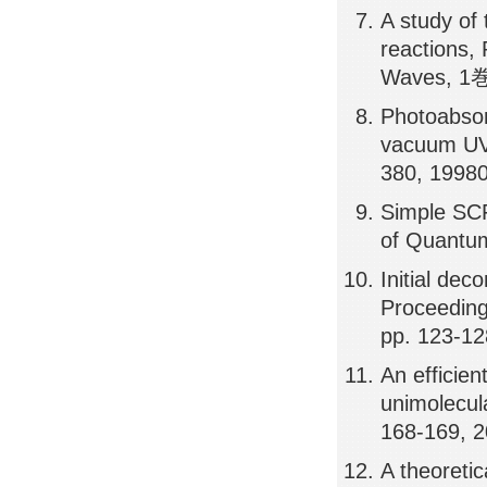
A study of 
reactions,
Waves, 1巻
Photoabsorp
vacuum UV 
380, 1998
Simple SCF 
of Quantu
Initial de
Proceeding
pp. 123-1
An efficie
unimolecul
168-169, 
A theoretic