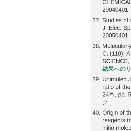
CHEMICAL 
20040401
Studies of
J. Elec. S
20050401
Molecularl
Cu(110): 
SCIENCE, 
結果への
Unimolecul
ratio of t
24号, pp. 
ク
Origin of th
reagents to
initio mol