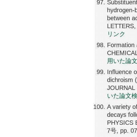
Substituent
hydrogen-b
between ac
LETTERS, 
リンク
Formation 
CHEMICAL 
用いた論
Influence 
dichroism 
JOURNAL O
いた論文
A variety 
decays fol
PHYSICS 
7号, pp. 0