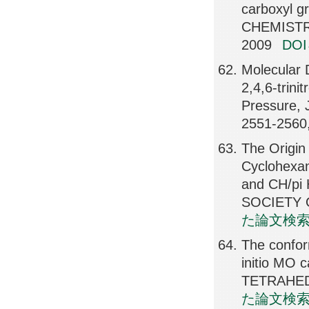
carboxyl g
CHEMISTR
2009
DO
Molecular 
2,4,6-trini
Pressure,
2551-2560
The Origin 
Cyclohexan
and CH/pi
SOCIETY O
た論文検
The conform
initio MO c
TETRAHEDR
た論文検