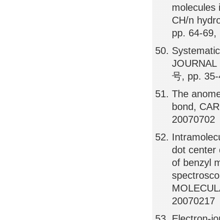
molecules i
CH/n hydr
pp. 64-69,
Systematics
JOURNAL 
号, pp. 35
The anomeri
bond, CA
20070702
Intramolec
dot center 
of benzyl m
spectrosco
MOLECULA
20070217
Electron-io