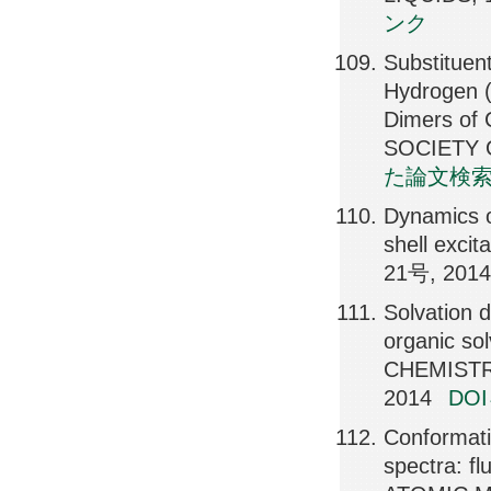
ンク
Substituen
Hydrogen (
Dimers of
SOCIETY O
た論文検
Dynamics o
shell exc
21号, 201
Solvation d
organic so
CHEMISTR
2014
DO
Conformati
spectra: f