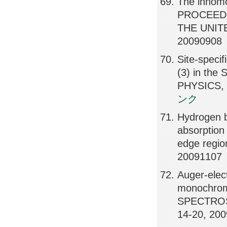
The inhomo
PROCEEDI
THE UNITE
20090908
Site-speci
(3) in the
PHYSICS,
ンク
Hydrogen b
absorption
edge regi
20091107
Auger-elec
monochrom
SPECTROS
14-20, 20