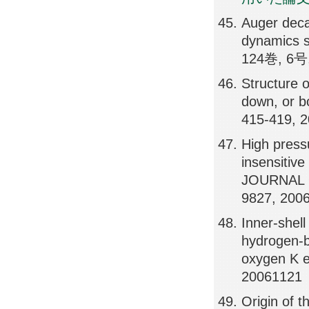
Auger decay
dynamics 
124巻, 6号,
Structure 
down, or 
415-419, 
High pressu
insensitive
JOURNAL 
9827, 200
Inner-shell
hydrogen-bo
oxygen K
20061121
Origin of t