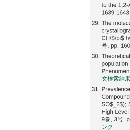
to the 1,2
1639-1643
The molecu
crystallog
CH/$\pi$ h
号, pp. 16
Theoretica
population
Phenomena
文検索結
Prevalence
Compounds
SO$_2$); S
High Level
9巻, 3号, p
ンク