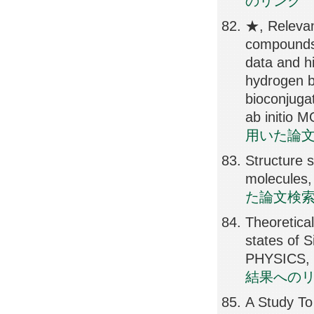
のリンク
★, Relevan
compounds 
data and hi
hydrogen b
bioconjuga
ab initio 
用いた論
Structure s
molecules
た論文検
Theoretica
states of 
PHYSICS, 
結果への
A Study To