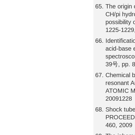
The origin 
CH/pi hydr
possibilit
1225-1229
Identificat
acid-base e
spectros
39号, pp. 
Chemical b
resonant 
ATOMIC M
20091228
Shock tube
PROCEEDI
460, 2009