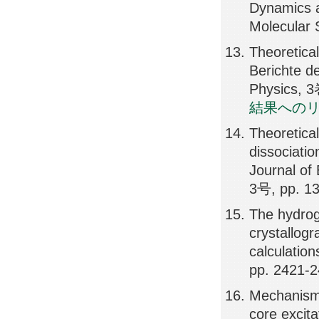
Dynamics a
Molecular 
Theoretica
Berichte d
Physics, 
結果への
Theoretica
dissociati
Journal of
3号, pp. 1
The hydrog
crystallogr
calculatio
pp. 2421-
Mechanism 
core excit