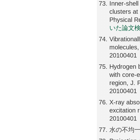
Inner-shell
clusters a
Physical R
いた論文
Vibrational
molecules,
20100401
Hydrogen b
with core-
region, J.
20100401
X-ray absor
excitation
20100401
水の不均一な微