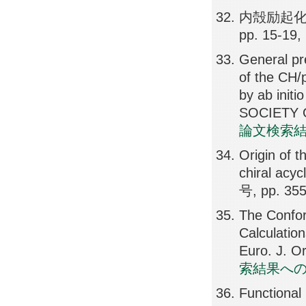
内殻励起化
pp. 15-19,
General pr
of the CH/
by ab ini
SOCIETY O
論文検索
Origin of t
chiral acy
号, pp. 35
The Confor
Calculatio
Euro. J. O
索結果へ
Functional