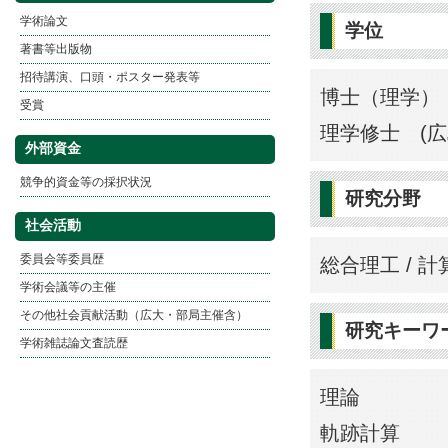
学術論文
学位
著書等出版物
招待講演、口頭・ポスター発表等
博士（理学） 
受賞
理学修士 (広
外部資金
競争的資金等の採択状況
研究分野
社会活動
委員会等委員歴
総合理工 / 計
学術会議等の主催
その他社会貢献活動（広大・部局主催含）
研究キーワ
学術雑誌論文査読歴
理論
軌跡計算