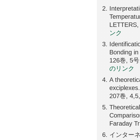
Interpreta
Temperatu
LETTERS,
ンク
Identificat
Bonding i
126巻, 5号,
のリンク
A theoreti
exciplexes
207巻, 4,5
Theoretica
Comparison
Faraday T
インターネット