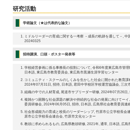
研究活動
学術論文（★は代表的な論文）
ミドルリーダーの育成に関する一考察 －成長の軌跡を通して－, 中国四国教育
20240325
招待講演、口頭・ポスター発表等
学校経営参画に係る事務長の役割について, 令和6年度東広島市管理職研修
日本語, 東広島市教育委員会, 東広島市黒瀬生涯学習センター
コミュニティ・スクールのしくみを生かした社会に開かれた教育課程
2024年07月31日, 招待, 日本語, 君田中学校区学校運営協議会, 
組織の中での人材育成, 尾道市サブリーダー研修, 2024年07月26日,
複雑かつ困難な社会課題の解決や持続的な社会の発展に向けてーイノ
委員研修会, 2024年06月05日, 招待, 日本語, 広島県社会教育委員
社会形成能力の育成と校長のリーダーシップ, 竹原市公立学校長会連合会研修
原市公立学校長会連合会, 竹原市文化センター
教頭に求められるもの, 広島県教頭研修, 2021年, 通常, 日本語, 広