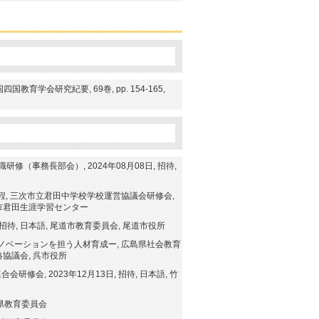
学会研究紀要, 69巻, pp. 154-165,
（事務長部会）, 2024年08月08日, 招待,
, 三次市立君田中学校学校運営協議会研修会,
三次市君田生涯学習センター
 招待, 日本語, 尾道市教育委員会, 尾道市役所
ベーションを担う人材育成ー, 広島県社会教育
連絡協議会, 呉市役所
会, 2023年12月13日, 招待, 日本語, 竹
島県教育委員会