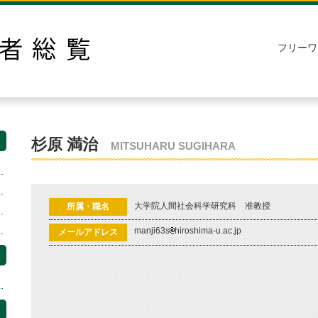
フリーワ
杉原 満治
MITSUHARU SUGIHARA
大学院人間社会科学研究科 准教授
所属・職名
manji63s
hiroshima-u.ac.jp
メールアドレス