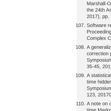
Marshall-Ol
the 24th A
2017), pp.
Software re
Proceeding
Complex C
A generali
correction 
Symposium 
35-45, 20
A statisti
time hidde
Symposium 
123, 2017
A note on c
time Marko