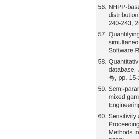
NHPP-based
distributi
240-243, 
Quantifying
simultaneo
Software R
Quantitativ
database, 
号, pp. 15-
Semi-parame
mixed gamm
Engineerin
Sensitivity 
Proceeding
Methods in