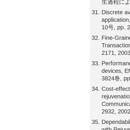
生過程によるモデ
Discrete av
applicat
10号, pp. 
Fine-Grain
Transactio
2171, 200
Performanc
devices,
3824巻, pp
Cost-effect
rejuvenati
Communica
2932, 200
Dependabil
with Rejuv