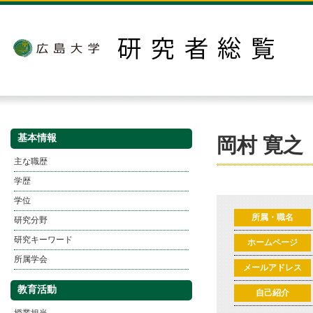
基本情報
岡村 寛之
主な職歴
学歴
学位
所属・職名
研究分野
研究キーワード
ホームページ
所属学会
メールアドレス
教育活動
自己紹介