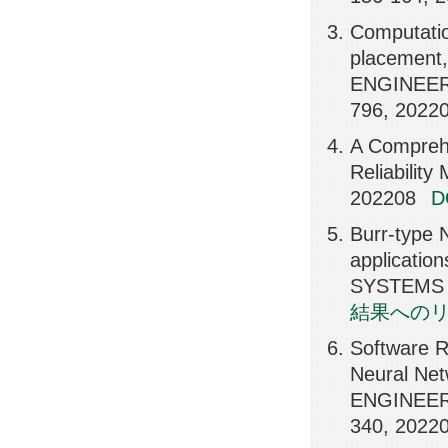
Computatio
placemen
ENGINEER
796, 2022
A Comprehe
Reliabilit
202208
Burr-type 
applicatio
SYSTEMS 
結果への
Software R
Neural N
ENGINEER
340, 2022