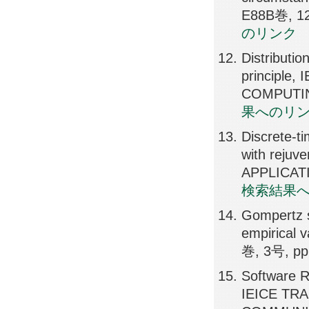
E88B巻, 12
のリンク
Distributi
principl
COMPUTING
果へのリ
Discrete-ti
with reju
APPLICATI
検索結果
Gompertz s
empirical
巻, 3号, pp
Software R
IEICE TR