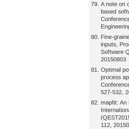
A note on o
based softw
Conference 
Engineeri
Fine-graine
inputs, Pr
Software Qu
20150803
Optimal po
process ap
Conference
527-532, 
mapfit: An
Internatio
(QEST2015)
112, 2015