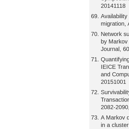
20141118
Availabilit
migration,
Network su
by Markov 
Journal, 6
Quantifying
IEICE Tran
and Compu
20151001
Survivabili
Transactio
2082-2090
A Markov 
in a clust