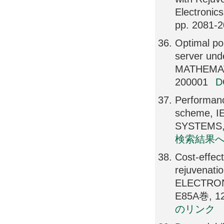
Electroni
pp. 2081-
Optimal po
server un
MATHEMATI
200001
Performanc
scheme, 
SYSTEMS, 
検索結果
Cost-effect
rejuvena
ELECTRO
E85A巻, 12
のリンク