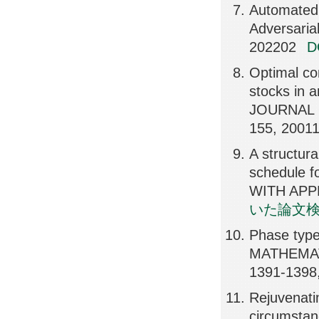
Automated 
Adversari
202202
Optimal co
stocks in 
JOURNAL 
155, 2001
A structur
schedule 
WITH APPL
いた論文
Phase type
MATHEMAT
1391-1398
Rejuvenati
circumst