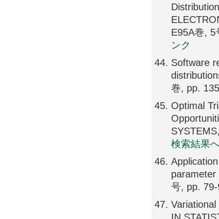
Distribu
ELECTRO
E95A巻, 5号
ンク
Software re
distribut
巻, pp. 13
Optimal Tr
Opportun
SYSTEMS, 
検索結果
Applicatio
paramete
号, pp. 79-
Variationa
IN STATI