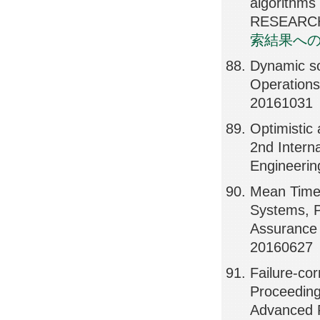
algorithm
RESEARCH,
索結果へ
Dynamic sof
Operations
20161031
Optimistic
2nd Intern
Engineerin
Mean Time 
Systems, P
Assurance 
20160627
Failure-co
Proceeding
Advanced R