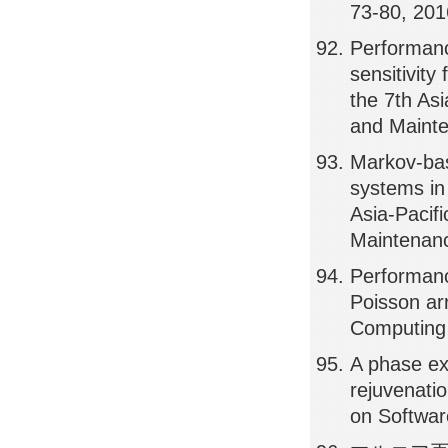
73-80, 20
Performanc
sensitivity
the 7th As
and Maint
Markov-bas
systems in
Asia-Pacif
Maintenan
Performanc
Poisson ar
Computing
A phase ex
rejuvenati
on Softwa