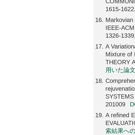
COMMUNIC
1615-1622
Markovian 
IEEE-ACM
1326-1339
A Variatio
Mixture o
THEORY A
用いた論
Comprehens
rejuvenati
SYSTEMS 
201009
A refined 
EVALUATIO
索結果へ