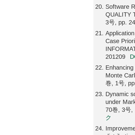
Software R
QUALITY 
3号, pp. 2
Applicatio
Case Prior
INFORMAT
201209
Enhancing
Monte Ca
巻, 1号, pp
Dynamic so
under Mar
70巻, 3号, 
ク
Improvemen