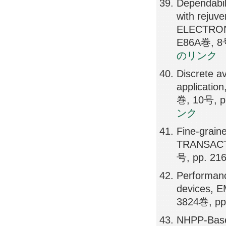
Dependabil
with reju
ELECTRO
E86A巻, 8号
のリンク
Discrete av
applicat
巻, 10号, p
ンク
Fine-grain
TRANSACT
号, pp. 21
Performanc
devices,
3824巻, pp
NHPP-Based