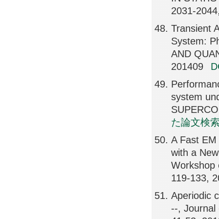
2031-2044
Transient A
System: P
AND QUAN
201409
Performanc
system un
SUPERCOM
た論文検
A Fast EM 
with a New
Workshop 
119-133, 
Aperiodic 
--, Journa