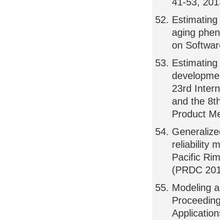
41-53, 201
Estimating 
aging phen
on Softwar
Estimating 
developmen
23rd Inte
and the 8t
Product M
Generalize
reliability
Pacific Ri
(PRDC 2013
Modeling an
Proceeding
Applicatio