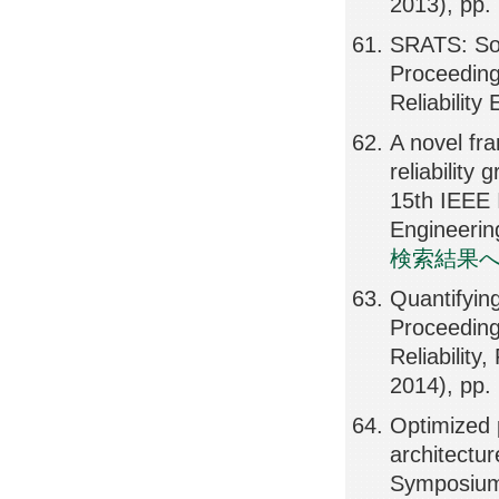
2013), pp.
SRATS: Sof
Proceeding
Reliabilit
A novel fra
reliabilit
15th IEEE 
Engineerin
検索結果
Quantifying
Proceeding
Reliabilit
2014), pp.
Optimized 
architectur
Symposium 