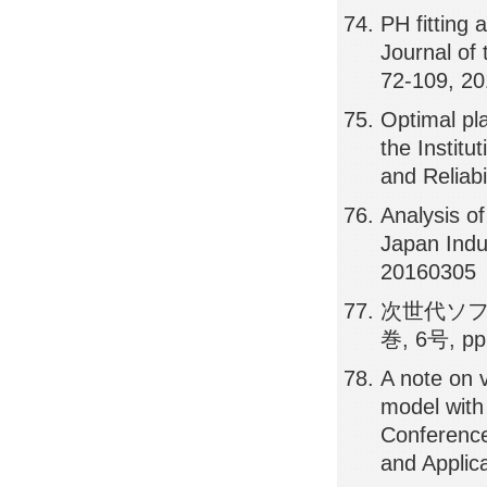
PH fitting a
Journal of
72-109, 2
Optimal pl
the Institu
and Reliab
Analysis of
Japan Indu
20160305
次世代ソフト
巻, 6号, pp
A note on v
model with 
Conference
and Applic