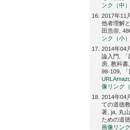
ンク（中
2017年
他者理解と
田浩崇, 486
ンク（小
2014年
論入門, 
房, 教科書, 
98-10
URL
Ama
像リンク
2014年0
ての道徳教
著, ja, 丸
ための道
画像リン