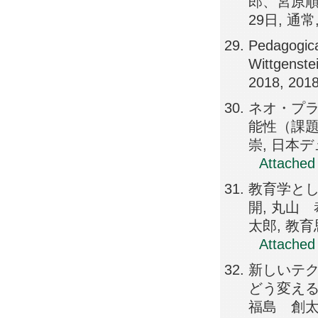
郎、宮原順
29日, 通
Pedagogica
Wittgenst
2018, 2
ネオ・プ
能性（課題
崇, 日本デ
Attached 
教育学と
開, 丸山
太郎, 教育
Attached 
新しいテク
どう変える
福島 創太