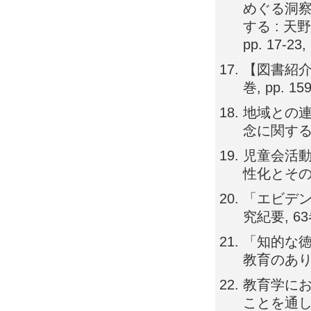
めぐる洞察
する : 天
pp. 17-23,
【図書紹介
巻, pp. 159
地域との
念に関する一考
児童会活
性化とその成果
「エビデン
究紀要, 63巻,
「知的な
教育のあり方,
教育学に
ことを通して,