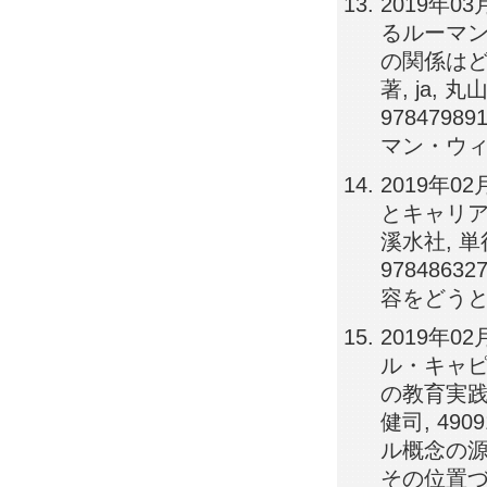
2019年
るルーマ
の関係はど
著, ja, 
9784798
マン・ウ
2019年0
とキャリア
溪水社, 単
9784863
容をどう
2019年
ル・キャピタ
の教育実践
健司, 4909
ル概念の源
その位置