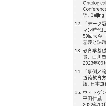
Ontological
Conferenc
語, Beijing 
「データ
マン時代に
59回大会
意義と課題」
教育学基礎
貴、白川晋
2023年0
「事例／範
道徳教育方法
語, 日本
ウィトゲン
平田仁胤、
2022年1