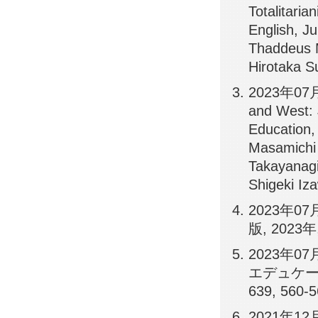
Totalita
English, J
Thaddeus M
Hirotaka S
2023年07月3
and West: 
Educatio
Masamichi 
Takayanagi,
Shigeki Iz
2023年0
版, 2023年
2023年
エデュケーシ
639, 560-
2021年