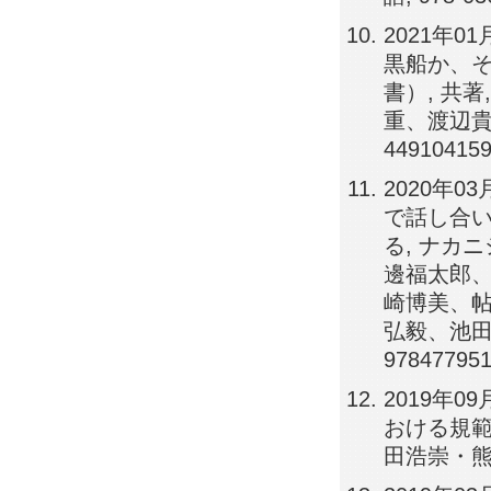
2021年
黒船か、それ
書）, 共
重、渡辺貴
449104159
2020年
で話し合
る, ナカニ
邊福太郎
崎博美、
弘毅、池田
978477951
2019年
おける規範
田浩崇・熊井将