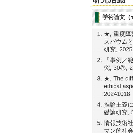
学術論文（
★, 重度
スバウムと
研究, 2025
「事例／範
究, 30巻, 2
★, The diff
ethical as
20241018
推論主義に
礎論研究, 51巻
情報技術
マン的社会