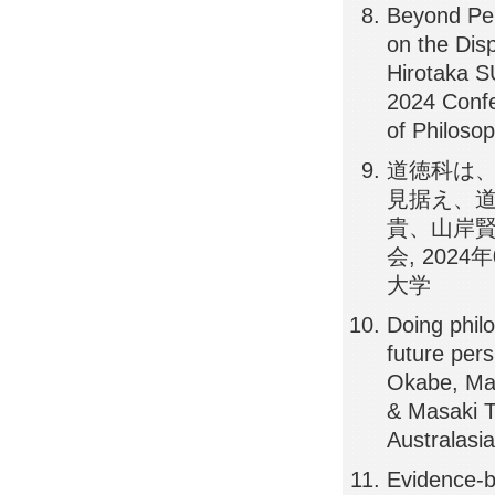
Beyond Per
on the Dis
Hirotaka S
2024 Conf
of Philoso
道徳科は
見据え、道
貴、山岸賢
会, 202
大学
Doing philo
future per
Okabe, Mas
& Masaki T
Australas
Evidence-b