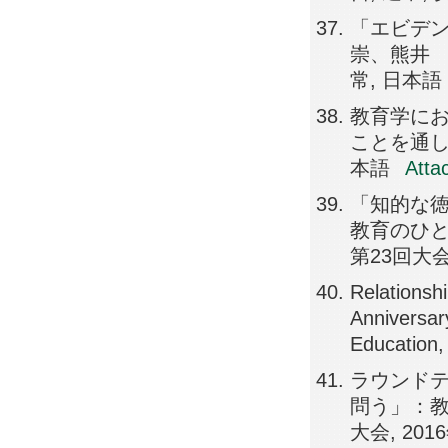
「エビデン
崇、熊井 将
常, 日本語
教育学に
ことを通して
本語
Atta
「知的な
教育のひと
第23回大会,
Relationsh
Anniversar
Educatio
ラウンド
問う」：教
大会, 201