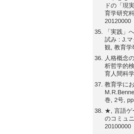
ドの「現実
育学研究科紀
20120000
「実践」
試み : 
観, 教育学研
人格概念の
析哲学的検
育人間科学関連領
教育学にお
M.R.Ben
巻, 2号, pp
★, 言語
のコミュニケ
20100000