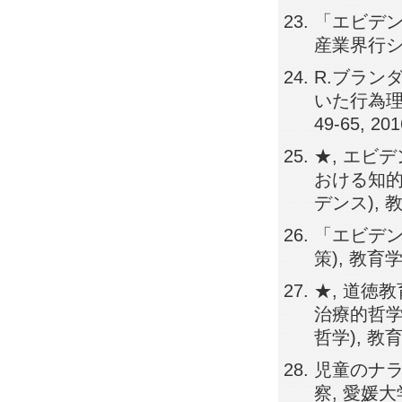
「エビデ
産業界行シリー
R.ブラン
いた行為理
49-65, 201
★, エビ
おける知的
デンス), 教育
「エビデン
策), 教育学
★, 道徳
治療的哲学
哲学), 教育哲
児童のナ
察, 愛媛大学