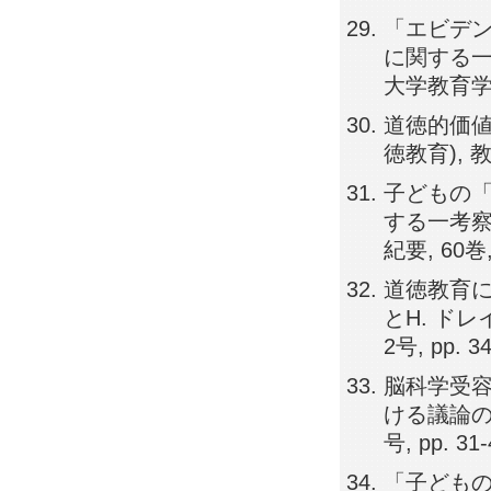
「エビデ
に関する一
大学教育学部紀要
道徳的価値
徳教育), 教育
子どもの「潜
する一考察
紀要, 60巻, 
道徳教育に
とH. ドレ
2号, pp. 3
脳科学受容
ける議論の論
号, pp. 31
「子どもの