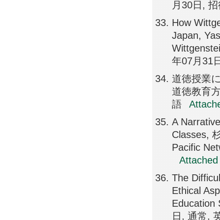
月30日, 
How Wittge
Japan, Yas
Wittgenste
年07月31日
道徳授業に
道徳教育方法
語
Attach
A Narrativ
Classes, 
Pacific N
Attached 
The Difficu
Ethical A
Education 
日, 通常, 