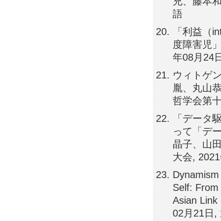
充、藤本和久
語
「利益（i
度障害児」を
年08月24
ウィトゲン
胤、丸山恭
哲学会第十四
「データ
って「デー
晶子、山田
大会, 20
Dynamism o
Self: From
Asian Link
02月21日, 通