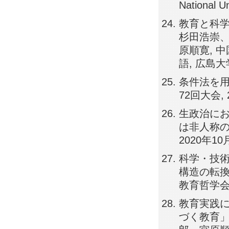
National Un
教育と科学
杉田浩崇、
原順寛, 中
語, 広島大
条件法を用
72回大会, 
生政治に
は非人称の
2020年10
科学・技
構造の転換
教育哲学会第
教育実践
づく教育」