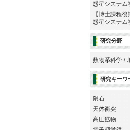
惑星システム
【博士課程後期
惑星システム
研究分野
数物系科学 /
研究キーワ
隕石
天体衝突
高圧鉱物
電子顕微鏡