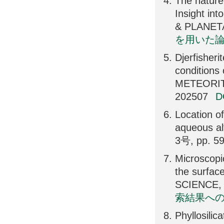
The nature 
Insight in
& PLANETA
を用いた
Djerfisheri
conditions 
METEORIT
202507
Location o
aqueous a
3号, pp. 5
Microscopi
the surfa
SCIENCE, 
索結果へ
Phyllosili