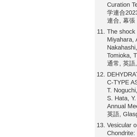
Curati
学連合202
連合, 幕張
The shock 
Miyahara, 
Nakahashi,
Tomioka, 
通常, 英語, 
DEHYDRAT
C-TYPE A
T. Noguchi
S. Hata, Y
Annual Me
英語, Glas
Vesicular 
Chondrite: 