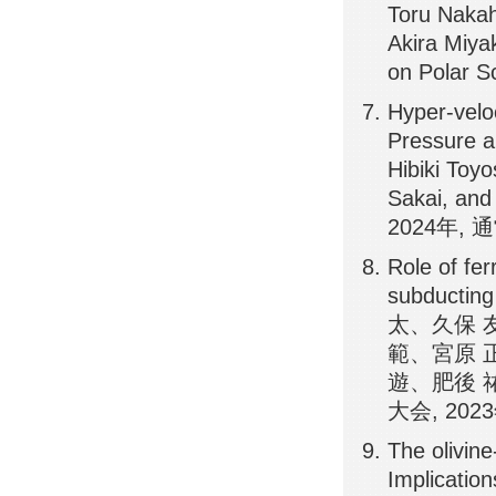
Toru Nakah
Akira Miya
on Polar 
Hyper-velo
Pressure a
Hibiki Toy
Sakai, and
2024年, 通
Role of fer
subducting
太、久保 
範、宮原 
遊、肥後 
大会, 20
The olivine
Implication