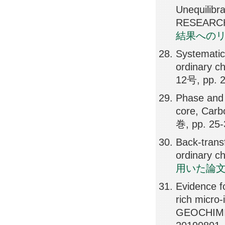
Unequilib
RESEARCH
結果への
Systematic
ordinary 
12号, pp. 
Phase and 
core, Carb
巻, pp. 25-
Back‐trans
ordinary c
用いた論
Evidence fo
rich micro
GEOCHIMI