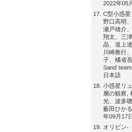
2022年05
C型小惑星
野口高明
瀬戸雄介
翔太、三
晶、道上
川崎教行
子、橘省吾、渡
Sand team
日本語
小惑星リ
層の観察,
光、波多
薮田ひかる
年09月17
オリビン-