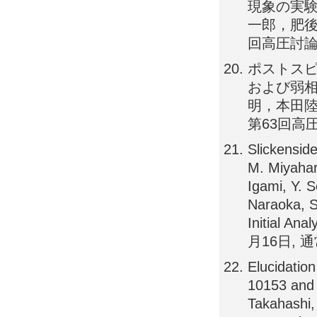
現象の実験
一郎，肥後
回高圧討論会
ポストスピ
および弱相F
明，本田陸
第63回高圧
Slickensid
M. Miyahar
Igami, Y. 
Naraoka, S
Initial An
月16日, 通常
Elucidation
10153 and 
Takahashi,