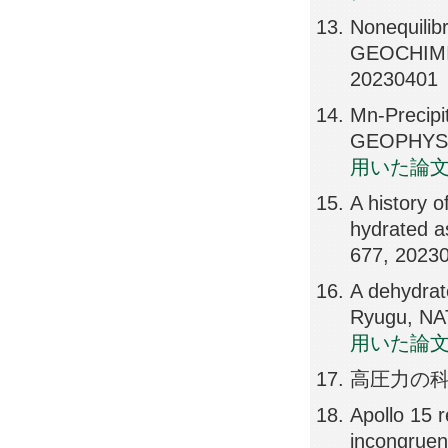
Nonequilib
GEOCHIMI
20230401
Mn-Precipi
GEOPHYSI
用いた論
A history o
hydrated 
677, 2023
A dehydrat
Ryugu, NA
用いた論
高圧力の科学・
Apollo 15 r
incongrue