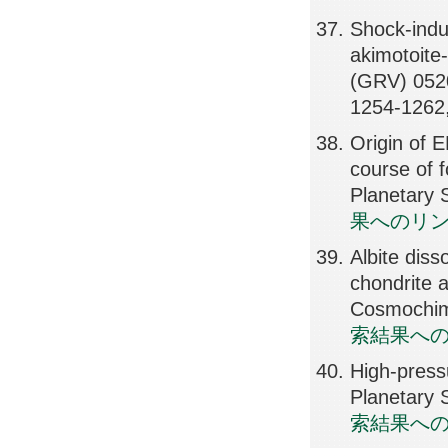
Shock-indu
akimotoite
(GRV) 0520
1254-1262
Origin of E
course of f
Planetary 
果へのリ
Albite diss
chondrite a
Cosmochim
索結果へ
High-press
Planetary 
索結果へ