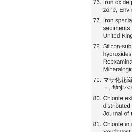
Iron oxide 
zone, Envi
Iron speci
sediments 
United Kin
Silicon-su
hydroxides
Reexaminat
Mineralogi
マサ化花
－, 地すべり,
Chlorite ex
distributed
Journal of
Chlorite i
Southwest 