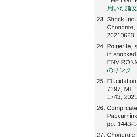
THE UNIT
用いた論
Shock-Indu
Chondrit
20210628
Poirierite
in shocke
ENVIRONM
のリンク
Elucidation
7397, MET
1743, 202
Complicate
Padvarnin
pp. 1443-
Chondrule 