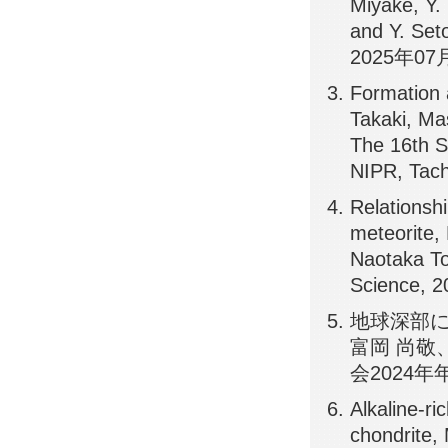
Miyake, Y.
and Y. Seto
2025年07月1
Formation 
Takaki, Ma
The 16th 
NIPR, Tac
Relationsh
meteorite,
Naotaka To
Science, 
地球深部にお
富岡 尚敬、
会2024年
Alkaline-r
chondrite,