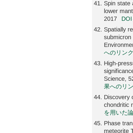
Spin state 
lower mant
2017
DO
Spatially r
submicron s
Environmen
へのリン
High-press
significanc
Science, 
果へのリ
Discovery 
chondritic
を用いた
Phase trans
meteorite T