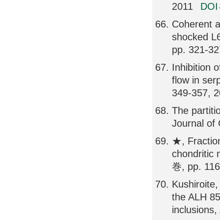
2011
DO
Coherent a
shocked L6
pp. 321-32
Inhibition 
flow in se
349-357, 
The partit
Journal of
★, Fraction
chondritic 
巻, pp. 116
Kushiroite
the ALH 850
inclusions