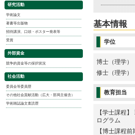
研究活動
学術論文
基本情報
著書等出版物
招待講演、口頭・ポスター発表等
受賞
学位
外部資金
博士（理学） 
競争的資金等の採択状況
修士（理学） 
社会活動
委員会等委員歴
教育担当
その他社会貢献活動（広大・部局主催含）
学術雑誌論文査読歴
【学士課程】 
ログラム
【博士課程前期