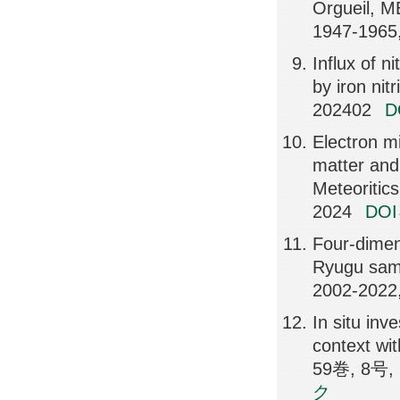
Orgueil, 
1947-1965
Influx of n
by iron n
202402
Electron m
matter and 
Meteoritic
2024
DO
Four-dimens
Ryugu samp
2002-2022
In situ inv
context wit
59巻, 8号, 
ク