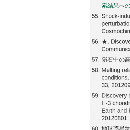
索結果へ
Shock-indu
perturbati
Cosmochim
★, Discover
Communica
隕石中の高圧相
Melting re
conditions
33, 20120
Discovery 
H-3 chondr
Earth and 
20120801
地球惑星物質中