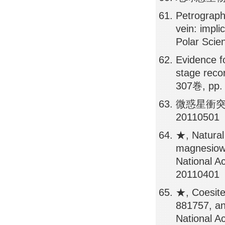
Petrography
vein: impli
Polar Scie
Evidence f
stage reco
307巻, pp.
微惑星衝突に
20110501
★, Natural 
magnesiowu
National A
20110401
★, Coesite
881757, an
National A