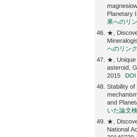
magnesiowü
Planetary 
果へのリ
★, Discove
Mineralogi
へのリン
★, Unique 
asteroid, 
2015
DO
Stability 
mechanism 
and Planet
いた論文
★, Discover
National A