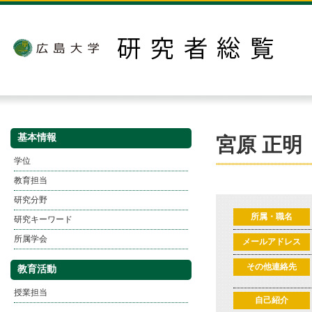
基本情報
宮原 正明
学位
教育担当
研究分野
所属・職名
研究キーワード
所属学会
メールアドレス
その他連絡先
教育活動
授業担当
自己紹介