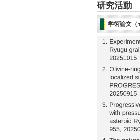
研究活動
学術論文（
Experiment
Ryugu gr
20251015
Olivine-rin
localized s
PROGRESS
20250915
Progressive
with press
asteroid 
955, 2025