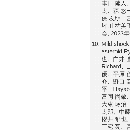
本田 陸人
太、森 悠
保 友明、
坪川 祐美
会, 202
Mild shock
astero
也、白井 直樹
Richa
優、平原 
介、野口 
平、Hayab
富岡 尚敬
大東 琢治、木
太郎、中藤
櫻井 郁也
三宅 亮、宮