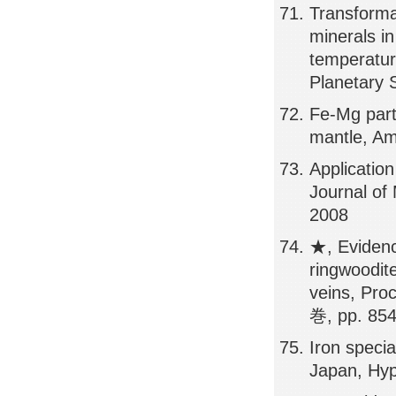
Transforma
minerals i
temperatur
Planetary 
Fe-Mg part
mantle, Am
Application
Journal of
2008
★, Evidence
ringwoodite
veins, Pro
巻, pp. 85
Iron specia
Japan, Hyp