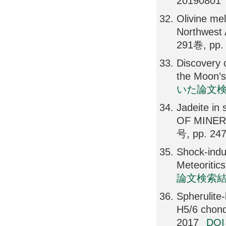
20190801
Olivine mel
Northwest A
291巻, pp. 
Discovery o
the Moon’s
いた論文
Jadeite in
OF MINER
号, pp. 24
Shock-indu
Meteoritic
論文検索
Spherulite-
H5/6 chond
2017
DO