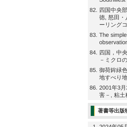
四国中央部
徳, 怒田
ーリングコアの
The simple
observatio
四国，中
－ミクロの見地
御荷鉾緑
地すべり地 , 
2001年
害－, 粘土科学
著書等出版
2024年05