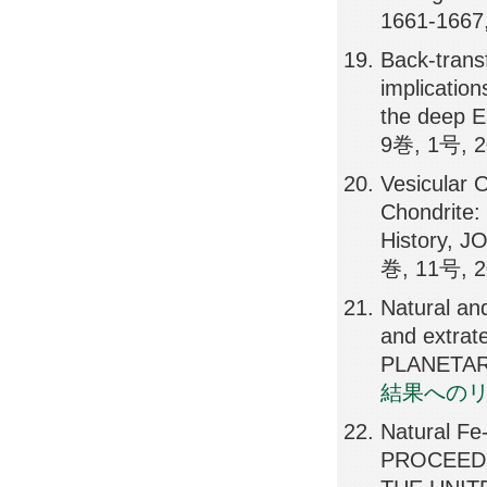
1661-1667
Back-trans
implication
the deep
9巻, 1号, 2
Vesicular 
Chondrite: 
History,
巻, 11号, 2
Natural an
and extra
PLANETAR
結果への
Natural Fe
PROCEEDI