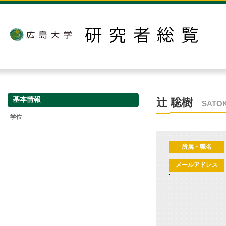
基本情報
辻 聡樹
SATOK
学位
所属・職名
メールアドレス