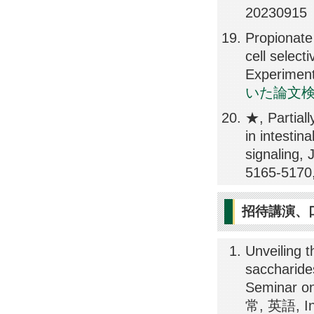
20230915
Propionate 
cell select
Experiment
いた論文
★, Partial
in intesti
signaling, 
5165-5170
招待講演、
Unveiling t
saccharides
Seminar o
常, 英語, Ind