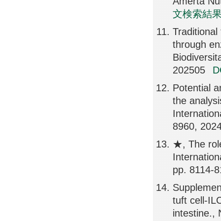
Amerta Nut
文検索結
Traditiona
through en
Biodiversit
202505
Potential 
the analysi
Internatio
8960, 202
★, The role
Internatio
pp. 8114-
Supplementa
tuft cell-I
intestine.