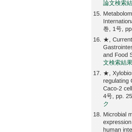
論文検索
Metabolomi
Internation
巻, 1号, pp
★, Current
Gastrointes
and Food 
文検索結
★, Xylobios
regulating
Caco-2 cel
4号, pp. 2
ク
Microbial m
expressio
human inte