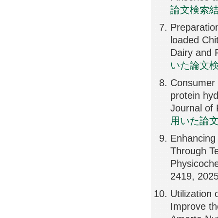
論文検索
Preparation
loaded Chi
Dairy and
いた論文
Consumer s
protein hy
Journal of
用いた論
Enhancing 
Through Te
Physicoche
2419, 202
Utilizatio
Improve th