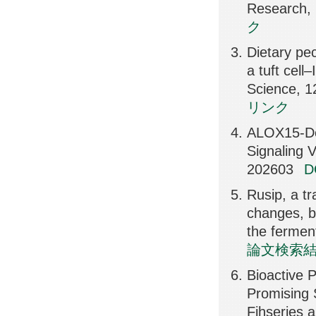
Research,
ク
Dietary pec
a tuft cel
Science, 
リンク
ALOX15-Der
Signaling
202603
Rusip, a tr
changes, b
the fermen
論文検索
Bioactive 
Promising 
Fihseries 