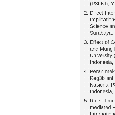
(P3FNI), 
Direct Inte
Implication
Science a
Surabaya,
Effect of 
and Mung B
Universit
Indonesi
Peran meka
Reg3b anti
Nasional
Indonesi
Role of mec
mediated R
Internatio