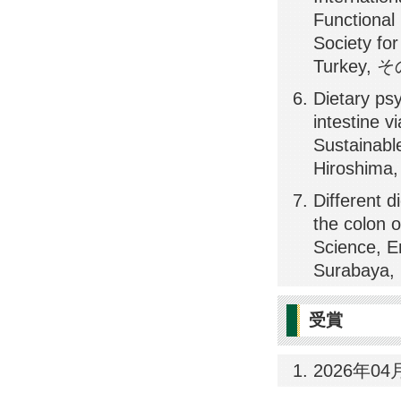
Functiona
Society fo
Turkey, 
Dietary ps
intestine 
Sustainab
Hiroshima
Different d
the colon o
Science, 
Surabaya,
受賞
2026年04