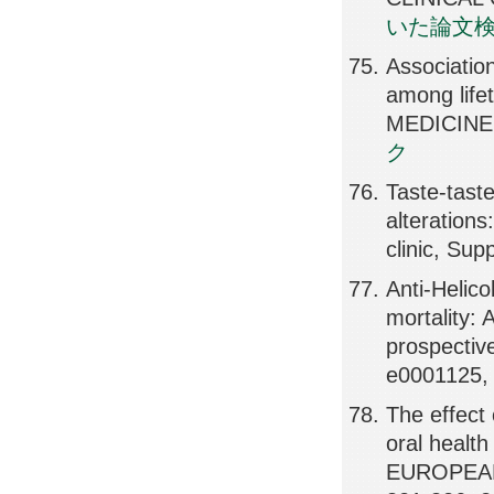
いた論文
Associatio
among life
MEDICINE,
ク
Taste-tast
alterations
clinic, Su
Anti-Helico
mortality:
prospectiv
e0001125,
The effect 
oral health
EUROPEAN