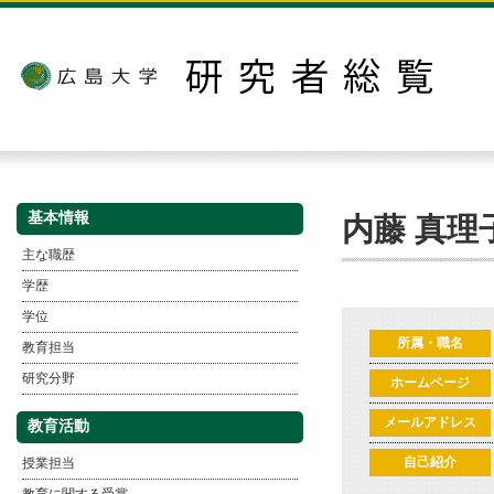
基本情報
内藤 真理
主な職歴
学歴
学位
所属・職名
教育担当
研究分野
ホームページ
メールアドレス
教育活動
授業担当
自己紹介