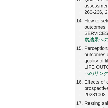
assessment
260-266, 
How to sel
outcomes: 
SERVICES
索結果へ
Perceptions
outcomes a
quality of
LIFE OUT
へのリン
Effects of o
prospecti
20231003
Resting sal