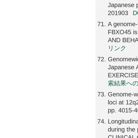
Japanese 
201903
A genome-w
FBXO45 is
AND BEHA
リンク
Genomewide
Japanese 
EXERCISE,
索結果へ
Genome-wide
loci at 1
pp. 4015-
Longitudina
during th
CLINICAL 