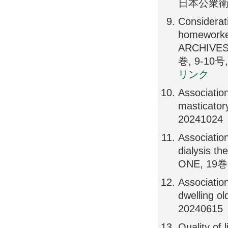
日本公衆衛生
Considerati
homeworker 
ARCHIVES
巻, 9-10号,
リンク
Association
masticato
20241024
Associatio
dialysis th
ONE, 19巻
Associatio
dwelling o
20240615
Quality of 