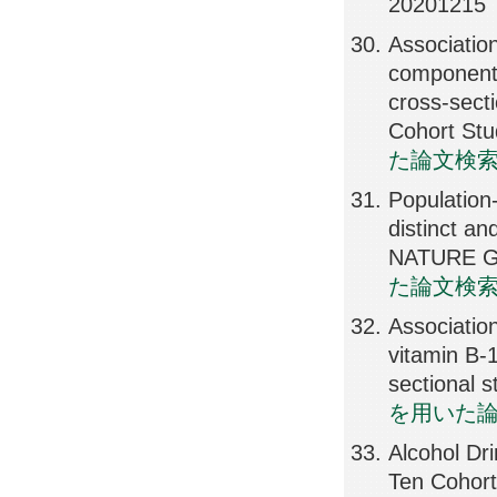
20201215
Associatio
components
cross-secti
Cohort St
た論文検
Population
distinct an
NATURE GE
た論文検
Associatio
vitamin B-1
sectional
を用いた
Alcohol Dr
Ten Cohor