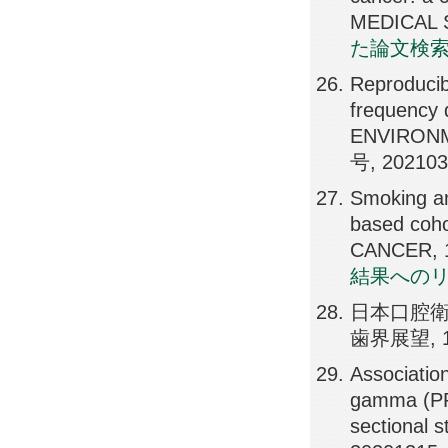
MEDICAL S
た論文検
Reproducibi
frequency 
ENVIRONM
号, 20210
Smoking an
based coh
CANCER, 1
結果への
日本口腔衛
歯界展望, 13
Associatio
gamma (PP
sectional 