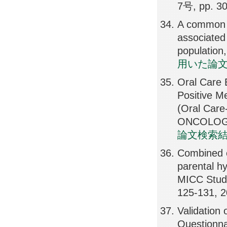
7号, pp. 3
A common v
associated 
populatio
用いた論
Oral Care 
Positive M
(Oral Care
ONCOLOGIS
論文検索
Combined e
parental h
MICC Stu
125-131, 
Validation
Questionn