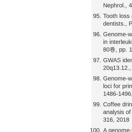
Nephrol., 
Tooth loss
dentists.,
Genome-wide
in interleu
80巻, pp. 
GWAS ident
20q13.12.,
Genome-wid
loci for p
1486-1496
Coffee drin
analysis of
316, 2018
A genome-w