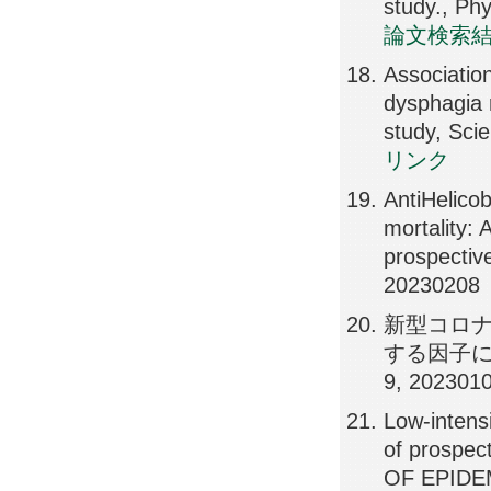
study., Ph
論文検索
Association
dysphagia r
study, Sci
リンク
AntiHelicob
mortality:
prospecti
20230208
新型コロ
する因子につ
9, 202301
Low-intensi
of prospe
OF EPIDEM