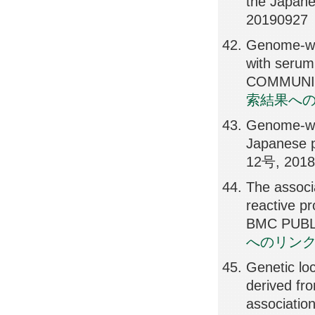
the Japan
20190927
Genome-wid
with serum 
COMMUNIC
索結果へ
Genome-wid
Japanese p
12号, 201
The associa
reactive pr
BMC PUBL
へのリン
Genetic loc
derived fr
associati