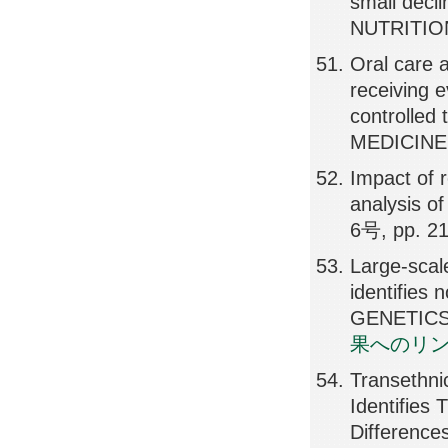
small decli
NUTRITIO
Oral care 
receiving 
controlle
MEDICINE,
Impact of 
analysis o
6号, pp. 2
Large-scal
identifies 
GENETICS,
果へのリ
Transethni
Identifies
Differenc