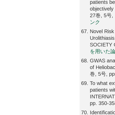
patients be
objective
27巻, 5号, 
ンク
Novel Risk
Urolithia
SOCIETY 
を用いた
GWAS analys
of Helioba
巻, 5号, pp
To what ex
patients wi
INTERNAT
pp. 350-35
Identificat