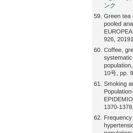
ンク
Green tea 
pooled anal
EUROPEAN
926, 2019
Coffee, gre
systematic
populati
10号, pp. 
Smoking an
Population
EPIDEMIO
1370-1378
Frequency o
hypertensi