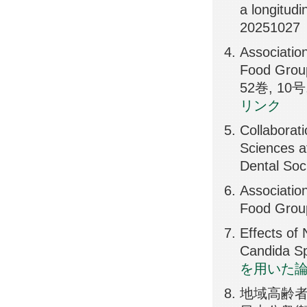
a longitu
20251027
Associatio
Food Gro
52巻, 10号,
リンク
Collaborat
Sciences at
Dental Soc
Associatio
Food Group
Effects of
Candida S
を用いた
地域高齢者