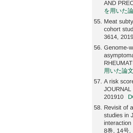
AND PRECI
を用いた
Meat subtyp
cohort st
3614, 201
Genome-wid
asymptoma
RHEUMATIC
用いた論
A risk scor
JOURNAL 
201910
Revisit of
studies in
interactio
8巻, 14号, 