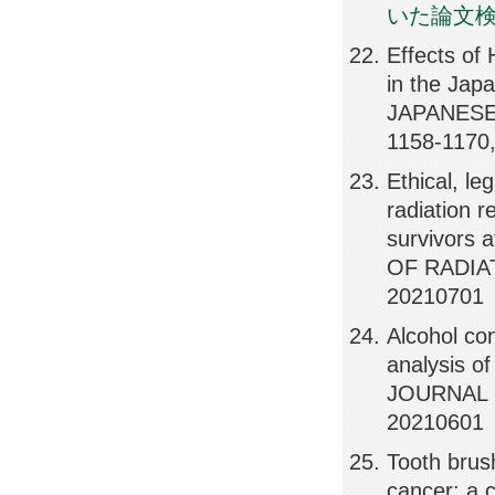
いた論文
Effects of 
in the Jap
JAPANESE
1158-1170
Ethical, le
radiation 
survivors 
OF RADIAT
20210701
Alcohol co
analysis o
JOURNAL O
20210601
Tooth brush
cancer: a