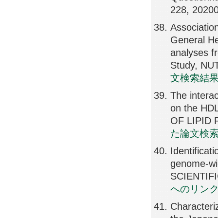
228, 2020
Associatio
General He
analyses fr
Study, NU
文検索結
The intera
on the HDL
OF LIPID 
た論文検
Identificat
genome-wid
SCIENTIF
へのリン
Characteri