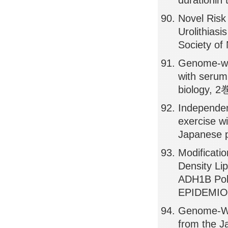
durationin
Novel Risk
Urolithiasi
Society of
Genome-wid
with serum
biology, 2
Independent
exercise wi
Japanese p
Modificati
Density Li
ADH1B Pol
EPIDEMIOL
Genome-Wid
from the Ja