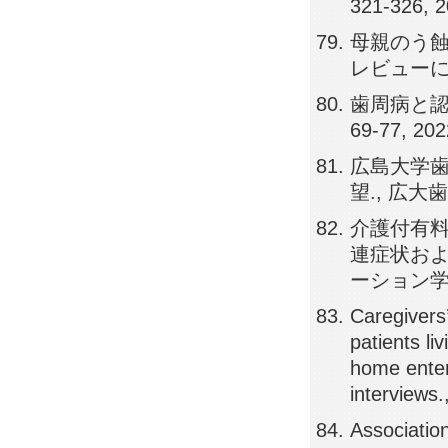
321-326, 
母親のう蝕
レビューによる
歯周病と認知
69-77, 202
広島大学
望., 広大歯誌,
介護付有
連症状およ
ーション学会雑誌
Caregivers’
patients l
home entera
interviews.
Association