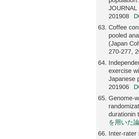
population
JOURNAL O
201908
Coffee con
pooled anal
(Japan Co
270-277, 
Independent
exercise wi
Japanese 
201906
Genome-wid
randomizat
durationin
を用いた
Inter-rater