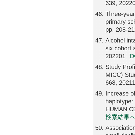
639, 2022
Three-year
primary s
pp. 208-21
Alcohol in
six cohor
202201
Study Profi
MICC) Stu
668, 2021
Increase o
haplotype: 
HUMAN CEL
検索結果
Association