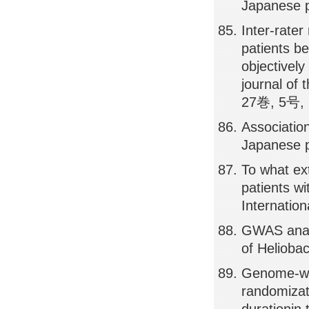
Japanese p
Inter-rater
patients be
objectively
journal of 
27巻, 5号, 
Association
Japanese p
To what ex
patients wi
Internation
GWAS analys
of Heliobac
Genome-wid
randomizat