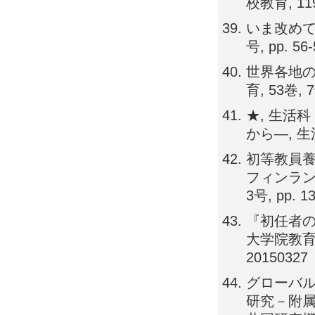
校教育, 1192
いま改めて
号, pp. 56
世界各地の
育, 53巻, 7
★, 生活
から―, 生活
初等教員養
フィンラン
3号, pp. 1
『初任者の
大学院教育学
20150327
グローバ
研究－附属