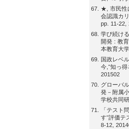
★, 市民
会認識カリ
pp. 11-22,
学び続け
開発 : 
本教育大学協会
国政レベル
今,"知っ得ネ
201502
グローバ
発－附属小
学校共同研究機
「テスト問
す"評価テスト
8-12, 201