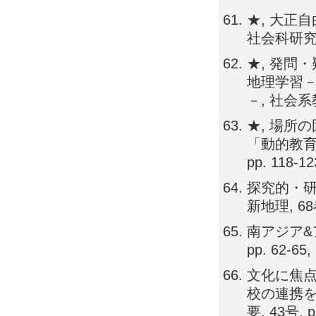
★, 大正
社会科研究, 4
★, 発問
地理学習
－, 社会系教
★, 場所
「動的教育
pp. 118-1
探究的・研
新地理, 68巻
南アジア&
pp. 62-65,
文化に焦
校の連携を
要, 43号, p