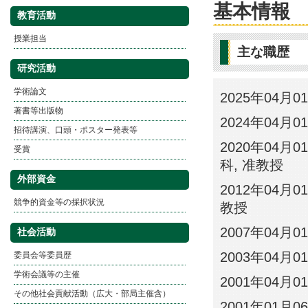
基本情報
教育活動
授業担当
主な職歴
研究活動
学術論文
2025年04
著書等出版物
2024年04月
招待講演、口頭・ポスター発表等
2020年04月
受賞
科, 准教授
外部資金
2012年04月0
競争的資金等の採択状況
教授
2007年04月0
社会活動
2003年04月0
委員会等委員歴
学術会議等の主催
2001年04月0
その他社会貢献活動（広大・部局主催含）
2001年01月