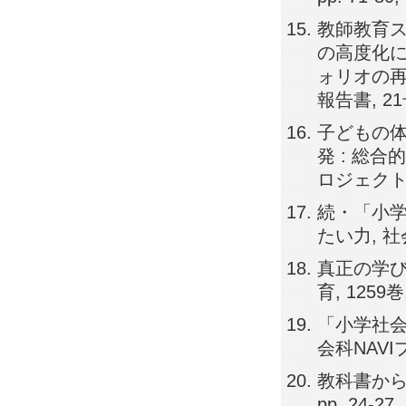
教師教育
の高度化に
ォリオの再
報告書, 21号,
子どもの
発 : 総
ロジェクト報告書
続・「小学
たい力, 社会科
真正の学び
育, 1259巻,
「小学社会
会科NAVIプラ
教科書から
pp. 24-27,