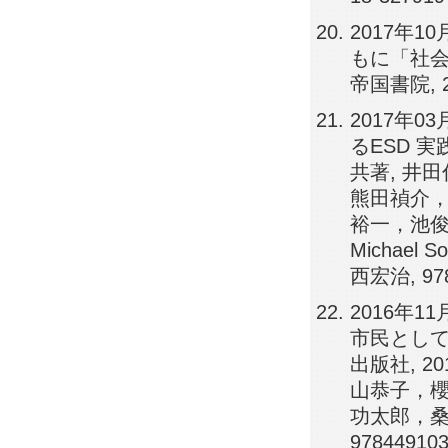
2017年
もに「社会
帝国書院, 2
2017年0
るESD 実
共著, 井
熊田禎介
裕一，池俊介
Michael 
西宏治, 9784
2016年
市民として
出版社, 2
山恭子，
功太郎，桑
978449103