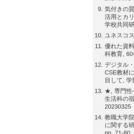
気付きの質
活用とカリ
学校共同研究機
ユネスコスクー
優れた資料
科教育, 60巻,
デジタル・
CSE教材に
目して, 学部
★, 専門
生活科の宿命
20230325
教職大学
に関する研
pp. 71-80,