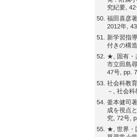
究紀要, 42号,
福田喜彦著
2012年, 4
新学習指
付きの構造と
★, 固有
市立田島尋
47号, pp. 
社会科教
－, 社会科教育
釜本健司著
成を視点として
究, 72号, p
★, 世界