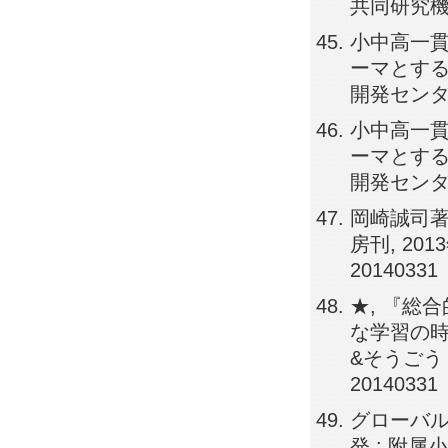
共同研究機構研
小中高一貫
ーマとする
開発センター紀要
小中高一貫
ーマとする
開発センター紀要
岡崎誠司著
房刊, 2013
20140331
★, 『総
な学習の時
&そうごう 
20140331
グローバ
発 : 附