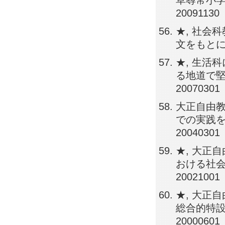
草尋常小学校
20091130
★, 社会
文をもとに－,
★, 生活
る地道で堅実
20070301
大正自由
での実践を中心
20040301
★, 大正
おける社会認
20021001
★, 大正
総合的特設教
20000601