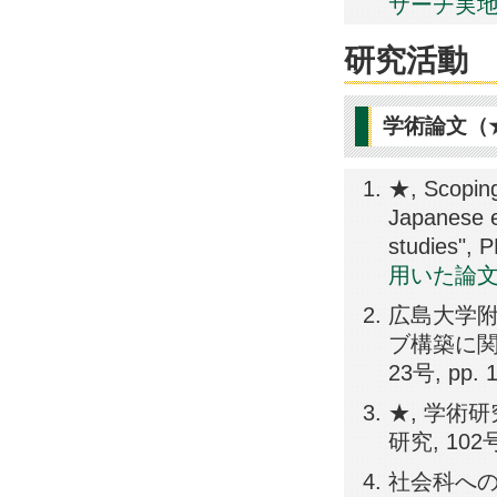
サーチ実
研究活動
学術論文（
★, Scoping
Japanese e
studies",
用いた論
広島大学
ブ構築に関
23号, pp. 
★, 学術
研究, 102号,
社会科への出