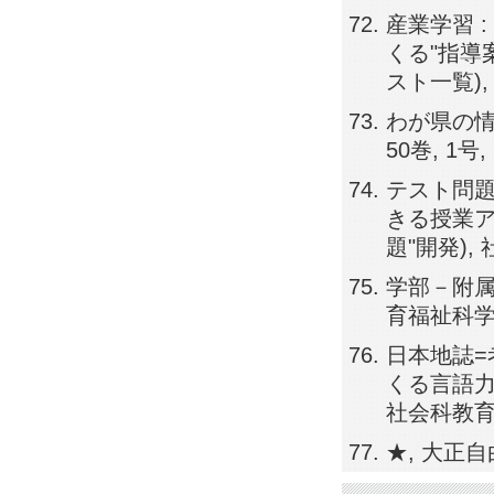
産業学習 
くる"指導案
スト一覧), 社
わが県の情
50巻, 1号, 
テスト問題
きる授業ア
題"開発), 社
学部－附属
育福祉科学部教
日本地誌=
くる言語力)
社会科教育, 4
★, 大正