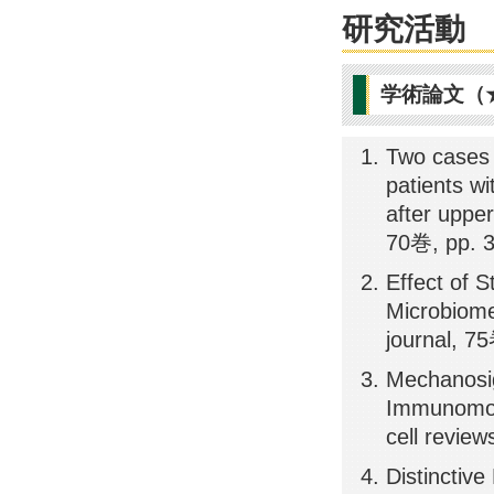
研究活動
学術論文（
Two cases 
patients wi
after uppe
70巻, pp. 
Effect of S
Microbiome 
journal, 7
Mechanosi
Immunomodu
cell revie
Distinctiv