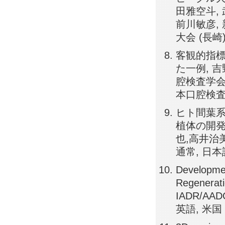
田雅空斗, 
前川敏彦,
大会 (長崎
客観的指
た一例, 吉
腔検査学会第
本口腔検査
ヒト間葉系
植体の開発
也,高井治美
通常, 日本
Developmen
Regene
IADR/AADO
英語, 米