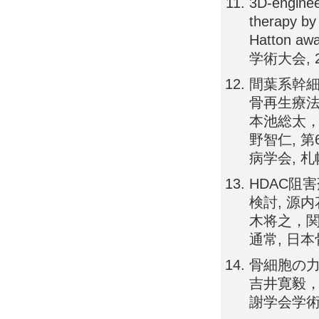
3D-enginee
therapy 
Hatton
学術大会, 
間葉系幹
骨再生療法
本池総太
野智仁, 第
病学会, 札
HDAC阻
検討, 源
木将之，関
通常, 日本
骨細胞の力
吉井寛毅，
謝学会学術大