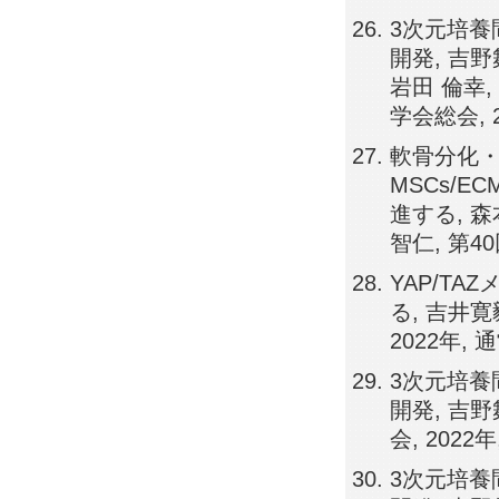
3次元培養
開発, 吉野舞
岩田 倫幸,
学会総会, 
軟骨分化・
MSCs/E
進する, 森
智仁, 第4
YAP/T
る, 吉井
2022年,
3次元培養
開発, 吉
会, 202
3次元培養