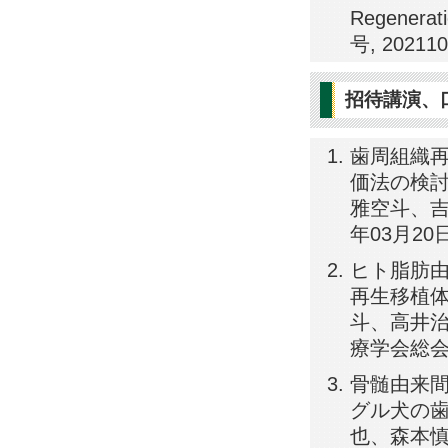
Regenerati
号, 20211
招待講演、
歯周組織再
価法の検討
雅空斗、吉
年03月20
ヒト脂肪由
再生移植体
斗、高井治
療学会総会,
骨髄由来間
グル犬の歯
也、森本