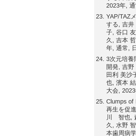
2023年,
YAP/T
する, 吉井
子, 谷口 
久, 吉本 
年, 通常,
3次元培養
開発, 吉野
田利 美沙子
也, 濱本 
大会, 20
Clumps 
再生を促進す
川 智也, 
久, 水野 
本歯周病学