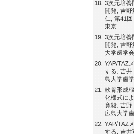
3次元培養
開発, 吉野
仁, 第41
東京
3次元培養
開発, 吉野
大学歯学会総
YAP/T
する, 吉井
島大学歯学会
軟骨形成/
化様式による
寛毅, 吉野
広島大学歯
YAP/T
する, 吉