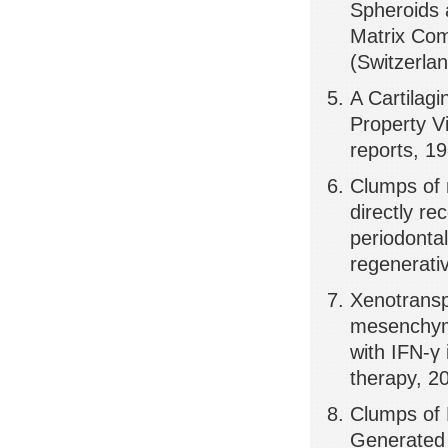
Spheroids 
Matrix Com
(Switzerla
A Cartilag
Property V
reports, 1
Clumps of 
directly re
periodontal
regenerati
Xenotransp
mesenchyma
with IFN-γ 
therapy, 2
Clumps of 
Generated