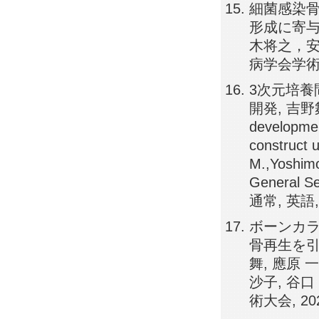
細菌感染
形成に寄与
木将之，安
病学会学術大
3次元培養
開発, 吉
developmen
construct 
M.,Yoshim
General Se
通常, 英
ボーンカ
骨再生を引き
舞, 應原 
沙子, 谷口
術大会, 2