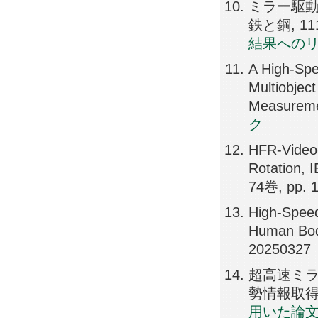
ミラー駆動
鉄と鋼, 111巻
結果への
A High-Spe
Multiobjec
Measureme
ク
HFR-Video-
Rotation, 
74巻, pp. 
High-Speed
Human Body
20250327
超高速ミ
勢情報取得, 精
用いた論