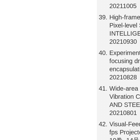
20211005
High-frame
Pixel-leve
INTELLIG
20210930
Experimenta
focusing dr
encapsula
20210828
Wide-area 
Vibratio
AND STEEL
20210801
Visual-Fee
fps Proje