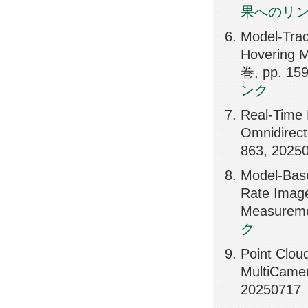
果へのリ
Model-Trac
Hovering M
巻, pp. 15
ンク
Real-Time 
Omnidirect
863, 2025
Model-Bas
Rate Image
Measureme
ク
Point Clou
MultiCame
20250717