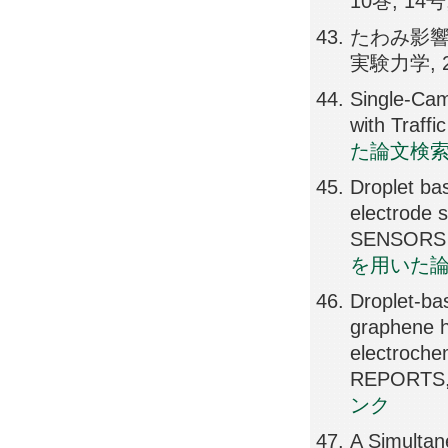
10巻, 14号,
たわみ影響
実験力学, 21
Single-Cam
with Traf
た論文検
Droplet bas
electrode s
SENSORS 
を用いた
Droplet-bas
graphene h
electroche
REPORTS,
ンク
A Simultan