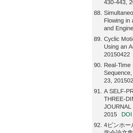
430-443, 
Simultaneo
Flowing in
and Engine
Cyclic Mot
Using an A
20150422
Real-Time
Sequence, 
23, 20150
A SELF-P
THREE-DI
JOURNAL 
2015
DO
4ピンホー
学会論文集, 8