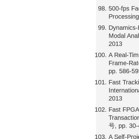
500-fps Fa
Processing
Dynamics-B
Modal Anal
2013
A Real-Tim
Frame-Rate
pp. 586-59
Fast Track
Internatio
2013
Fast FPGA-
Transactio
号, pp. 30-
A Self-Pro