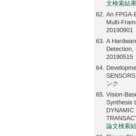
文検索結
An FPGA-Ba
Multi-Fra
20190901
A Hardware
Detection
20190515
Developmen
SENSORS,
ンク
Vision-Base
Synthesis 
DYNAMIC
TRANSACT
論文検索