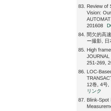
Review of 
Vision: O
AUTOMATI
201608
間欠的高
ー撮影, 日本
High frame-
JOURNAL 
251-269, 
LOC-Based 
TRANSACT
12巻, 4号, 
リンク
Blink-Spot
Measuremen