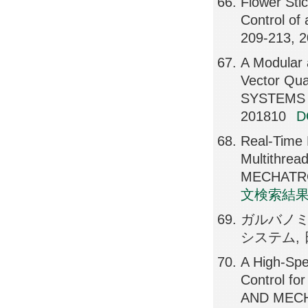
Flower Sti
Control of
209-213, 
A Modular 
Vector Qu
SYSTEMS 
201810
Real-Time 
Multithre
MECHATRON
文検索結
ガルバノ
システム, 日
A High-Spe
Control f
AND MECHA