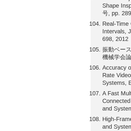
Shape Insp
号, pp. 289
Real-Time 
Intervals,
698, 2012
振動ベース
機械学会論文集(
Accuracy o
Rate Video
Systems, 
A Fast Mul
Connected 
and Syste
High-Frame
and System