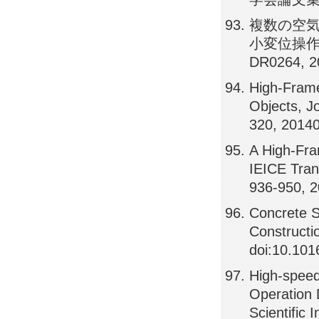
複数の空気
小変位操作の
DR0264, 2
High-Frame
Objects, J
320, 2014
A High-Fra
IEICE Tran
936-950, 
Concrete S
Constructio
doi:10.101
High-speed
Operation 
Scientific