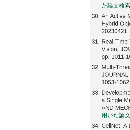
た論文検
An Active 
Hybrid Obj
20230421
Real-Time 
Vision, 
pp. 1011-
Multi-Thre
JOURNAL 
1053-1062
Developmen
a Single 
AND MECHA
用いた論
CellNet: A