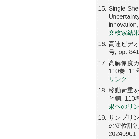
Single-She
Uncertaint
innovation
文検索結
高速ビデオ
号, pp. 84
高解像度カ
110巻, 11号
リンク
移動荷重を
と鋼, 110巻,
果へのリ
サンプリ
の変位計測への
20240901