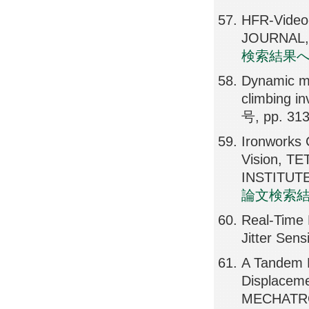
HFR-Video
JOURNAL, 
検索結果
Dynamic mo
climbing 
号, pp. 31
Ironworks 
Vision, 
INSTITUTE
論文検索
Real-Time 
Jitter Se
A Tandem 
Displacem
MECHATRON