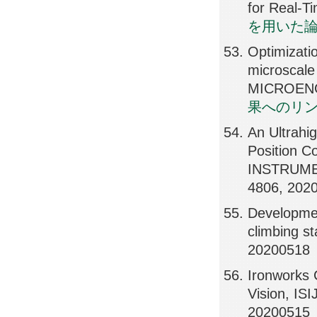
for Real-
を用いた
Optimizatio
microscal
MICROENG
果へのリ
An Ultrahi
Position 
INSTRUME
4806, 202
Developmen
climbing 
20200518
Ironworks 
Vision, I
20200515