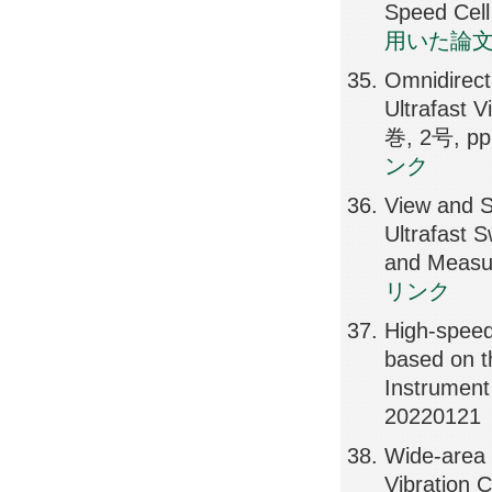
Speed Cel
用いた論
Omnidirec
Ultrafast 
巻, 2号, pp
ンク
View and S
Ultrafast 
and Measu
リンク
High-speed
based on th
Instrument
20220121
Wide-area 
Vibration