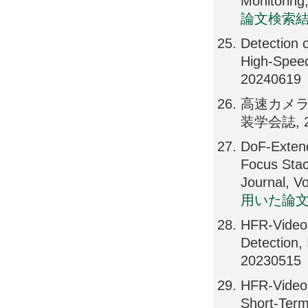
Monitoring
論文検索
Detection 
High-Speed
20240619
高速カメラ
装学会誌, 27
DoF-Exten
Focus Stac
Journal, V
用いた論
HFR-Video-
Detection
20230515
HFR-Video
Short-Ter