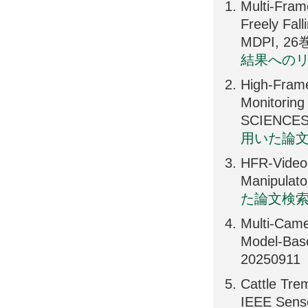
Multi-Fram
Freely Fal
MDPI, 26巻
結果への
High-Frame
Monitoring
SCIENCES-
用いた論
HFR-Video-
Manipulat
た論文検
Multi-Came
Model-Base
20250911
Cattle Tre
IEEE Sens