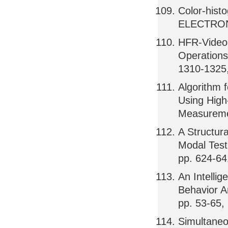
Color-hist
ELECTRON
HFR-Video-
Operations
1310-1325
Algorithm 
Using High
Measuremen
A Structur
Modal Test
pp. 624-64
An Intelli
Behavior A
pp. 53-65,
Simultaneo