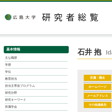
基本情報
石井 抱
Id
主な職歴
学歴
学位
所属・職名
教育担当
担当主専攻プログラム
ホームページ
研究分野
メールアドレス
研究キーワード
その他連絡先
所属学会