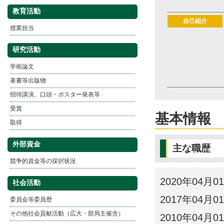
教育活動
自己紹介
授業担当
研究活動
学術論文
著書等出版物
招待講演、口頭・ポスター発表等
受賞
基本情報
取得
外部資金
主な職歴
競争的資金等の採択状況
2020年04月
社会活動
2017年04月0
委員会等委員歴
その他社会貢献活動（広大・部局主催含）
2010年04月0