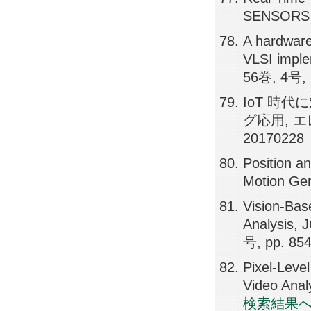
SENSORS J
A hardware
VLSI impl
56巻, 4号, 
IoT 時
グ応用, エレ
20170228
Position an
Motion Ge
Vision-Bas
Analysis
号, pp. 85
Pixel-Leve
Video Ana
検索結果