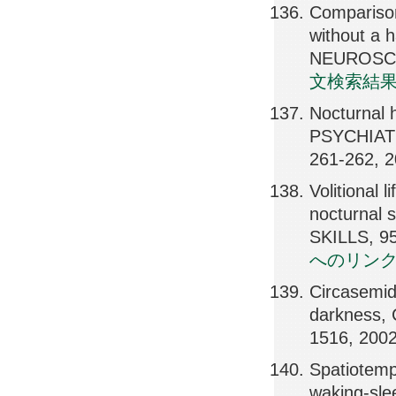
Comparison
without a 
NEUROSCIE
文検索結
Nocturnal he
PSYCHIAT
261-262, 
Volitional l
nocturnal
SKILLS, 9
へのリン
Circasemid
darkness,
1516, 200
Spatiotemp
waking-sl