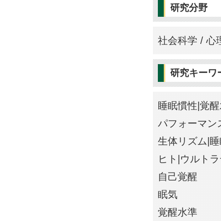
研究分野
社会科学 / 心
研究キーワ
睡眠慣性|覚
パフォーマン
生体リズム|睡
ヒト|ウルト
自己覚醒
眠気
覚醒水準