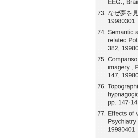
EEG., Brai
なぜ夢を見る
19980301
Semantic a
related Po
382, 1998
Comparison
imagery., 
147, 1998
Topographi
hypnagogic
pp. 147-1
Effects of v
Psychiatry
19980401