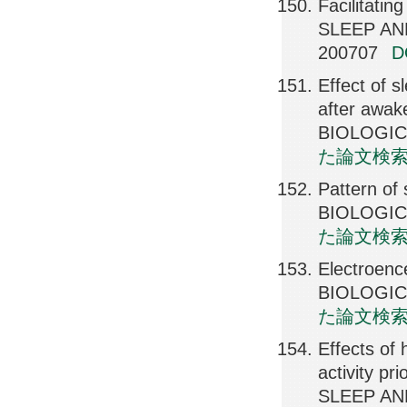
Facilitatin
SLEEP AN
200707
Effect of s
after awak
BIOLOGICA
た論文検
Pattern of
BIOLOGICA
た論文検
Electroenc
BIOLOGICA
た論文検
Effects of
activity pr
SLEEP AN