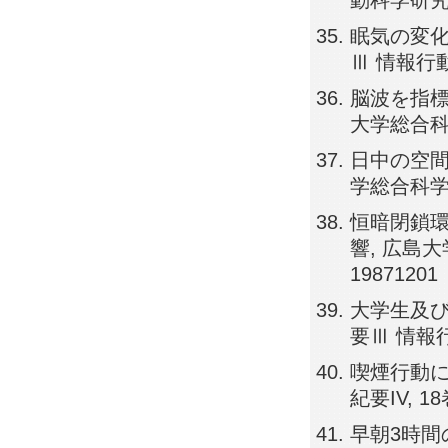
動科学研究, 1
眠気の変化
Ⅲ 情報行動科学
脳波を指標
大学総合科学部
日中の空間
学総合科学部紀
恒暗閉鎖環
響, 広島大
19871201
大学生及び
要Ⅲ 情報行動
喫煙行動に
紀要IV, 18巻
早朝3時間