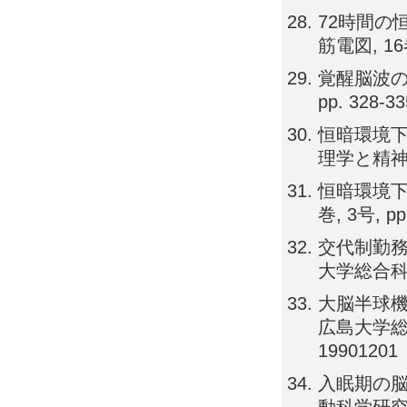
72時間の
筋電図, 16巻,
覚醒脳波の
pp. 328-3
恒暗環境下
理学と精神生理学
恒暗環境下
巻, 3号, pp
交代制勤務
大学総合科学部
大脳半球機
広島大学総合
19901201
入眠期の脳