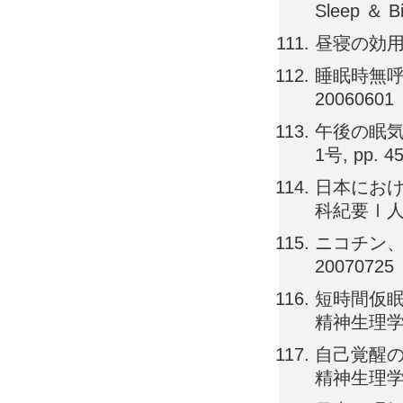
Sleep ＆ Bi
昼寝の効用, 神
睡眠時無呼吸症
20060601
午後の眠気
1号, pp. 4
日本におけ
科紀要Ⅰ人間科
ニコチン、カフ
20070725
短時間仮眠
精神生理学, 2
自己覚醒の
精神生理学, 2