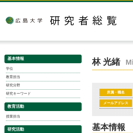
基本情報
林 光緒
M
学位
教育担当
研究分野
所属・職名
研究キーワード
メールアドレス
教育活動
授業担当
基本情報
研究活動