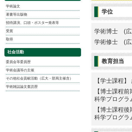
学術論文
学位
著書等出版物
招待講演、口頭・ポスター発表等
学術博士 (広
受賞
取得
学術修士 (広
社会活動
教育担当
委員会等委員歴
学術会議等の主催
その他社会貢献活動（広大・部局主催含）
【学士課程】 
学術雑誌論文査読歴
【博士課程前期
科学プログラ
【博士課程後期
科学プログラ