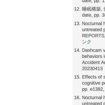
date, pp. 
睡眠構築,
date, pp. 
Nocturnal h
untreated 
REPORTS,
ンク
Dashcam vi
behaviors i
Accident A
20230413
Effects of 
cognitive 
pp. e1382
Nocturnal h
untreated p