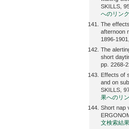
SKILLS, 9
へのリン
The effects
afternoon
1896-1901
The alertin
short day
pp. 2268-
Effects of 
and on su
SKILLS, 9
果へのリ
Short nap 
ERGONOMIC
文検索結