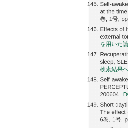
Self-awake
at the tim
巻, 1号, pp
Effects of 
external t
を用いた
Recuperati
sleep, SL
検索結果
Self-awaken
PERCEPTU
200604
Short dayt
The effec
6巻, 1号, p