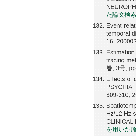
NEUROPHY
た論文検
Event-relat
temporal 
16, 20000
Estimation
tracing m
巻, 3号, pp
Effects of 
PSYCHIAT
309-310, 
Spatiotemp
Hz/12 Hz s
CLINICAL 
を用いた