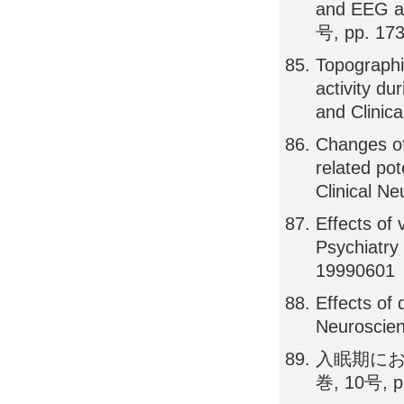
and EEG ac
号, pp. 17
Topographi
activity du
and Clinic
Changes of
related pot
Clinical N
Effects of v
Psychiatry
19990601
Effects of 
Neuroscie
入眠期にお
巻, 10号, p