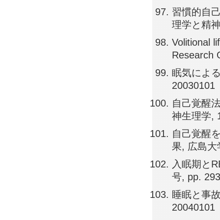
習慣的自己
理学と精神生理学
Volitional 
Research O
眠気による事故
20030101
自己覚醒法
神生理学, 19
自己覚醒
果, 広島大学
入眠期とR
号, pp. 29
睡眠と事故,
20040101