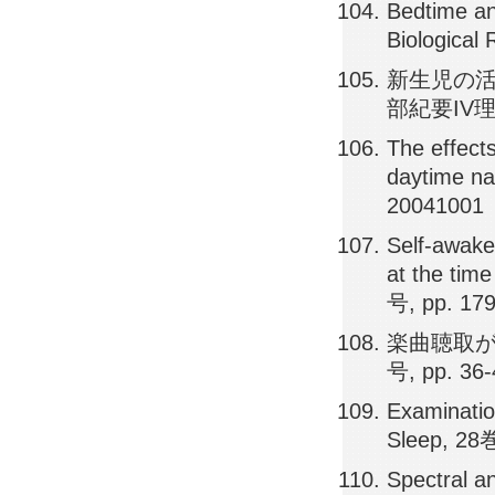
Bedtime and
Biological
新生児の活
部紀要IV理系編
The effects
daytime na
20041001
Self-awake
at the time
号, pp. 17
楽曲聴取が
号, pp. 36
Examination
Sleep, 28
Spectral an