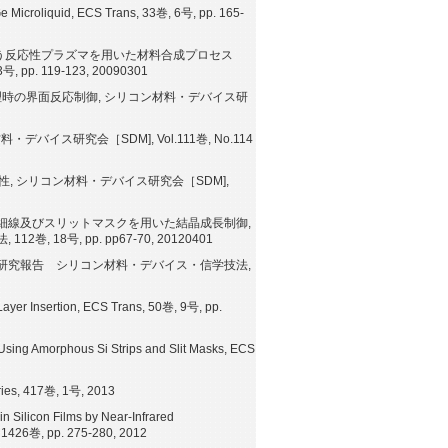
Ge Microliquid, ECS Trans, 33巻, 6号, pp. 165-
伴う反応性プラズマを用いた材料合成プロセス
 119-123, 20090301
処理時の界面反応制御, シリコン材料・デバイス研
イス研究会［SDM], Vol.111巻, No.114
, シリコン材料・デバイス研究会［SDM],
細線及びスリットマスクを用いた結晶成長制御,
号, pp. pp67-70, 20120401
術研究報告 シリコン材料・デバイス・信学技法,
n Layer Insertion, ECS Trans, 50巻, 9号, pp.
 Using Amorphous Si Strips and Slit Masks, ECS
Series, 417巻, 1号, 2013
n Silicon Films by Near-Infrared
, 1426巻, pp. 275-280, 2012