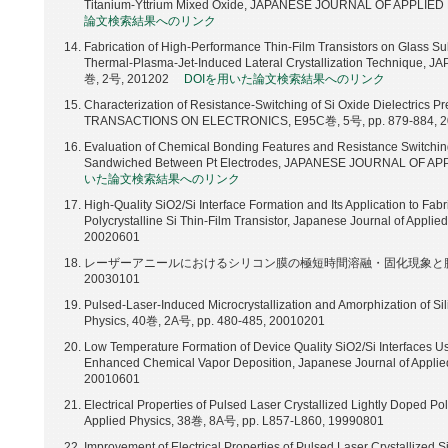
Titanium-Yttrium Mixed Oxide, JAPANESE JOURNAL OF APPLIED
論文検索結果へのリンク
Fabrication of High-Performance Thin-Film Transistors on Glass Su
Thermal-Plasma-Jet-Induced Lateral Crystallization Techniqu
巻, 2号, 201202
DOIを用いた論文検索結果へのリンク
Characterization of Resistance-Switching of Si Oxide Dielectrics P
TRANSACTIONS ON ELECTRONICS, E95C巻, 5号, pp. 879-884, 
Evaluation of Chemical Bonding Features and Resistance Switching 
Sandwiched Between Pt Electrodes, JAPANESE JOURNAL OF AP
いた論文検索結果へのリンク
High-Quality SiO2/Si Interface Formation and Its Application to Fa
Polycrystalline Si Thin-Film Transistor, Japanese Journal of Appl
20020601
レーザーアニールにおけるシリコン膜の極短時間溶融・固化現象と膜物性, レーザ
20030101
Pulsed-Laser-Induced Microcrystallization and Amorphization of Sil
Physics, 40巻, 2A号, pp. 480-485, 20010201
Low Temperature Formation of Device Quality SiO2/Si Interfaces 
Enhanced Chemical Vapor Deposition, Japanese Journal of Applie
20010601
Electrical Properties of Pulsed Laser Crystallized Lightly Doped Pol
Applied Physics, 38巻, 8A号, pp. L857-L860, 19990801
Improvement of Electrical Properties of Pulsed Laser Crystallized 