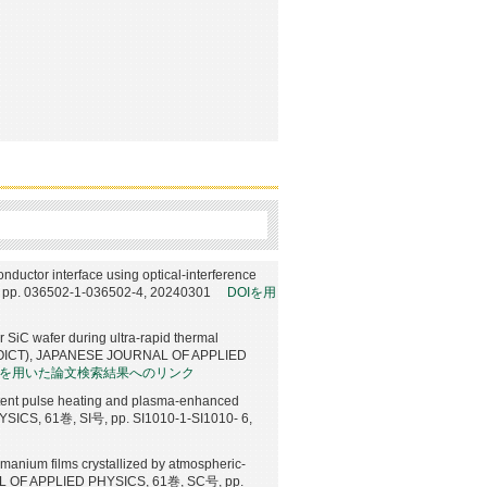
onductor interface using optical-interference
 pp. 036502-1-036502-4, 20240301
DOIを用
SiC wafer during ultra-rapid thermal
try (OICT), JAPANESE JOURNAL OF APPLIED
OIを用いた論文検索結果へのリンク
rmittent pulse heating and plasma-enhanced
ICS, 61巻, SI号, pp. SI1010-1-SI1010- 6,
ermanium films crystallized by atmospheric-
NAL OF APPLIED PHYSICS, 61巻, SC号, pp.