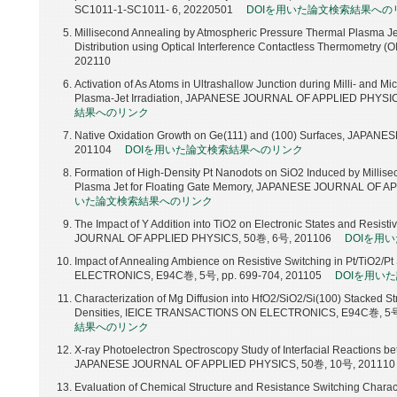
SC1011-1-SC1011- 6, 20220501
DOIを用いた論文検索結果への
Millisecond Annealing by Atmospheric Pressure Thermal Plasma Je
Distribution using Optical Interference Contactless Thermometry (
202110
Activation of As Atoms in Ultrashallow Junction during Milli- and 
Plasma-Jet Irradiation, JAPANESE JOURNAL OF APPLIED PHYSI
結果へのリンク
Native Oxidation Growth on Ge(111) and (100) Surfaces, JAP
201104
DOIを用いた論文検索結果へのリンク
Formation of High-Density Pt Nanodots on SiO2 Induced by Millis
Plasma Jet for Floating Gate Memory, JAPANESE JOURNAL OF 
いた論文検索結果へのリンク
The Impact of Y Addition into TiO2 on Electronic States and Resist
JOURNAL OF APPLIED PHYSICS, 50巻, 6号, 201106
DOIを用
Impact of Annealing Ambience on Resistive Switching in Pt/TiO2
ELECTRONICS, E94C巻, 5号, pp. 699-704, 201105
DOIを用い
Characterization of Mg Diffusion into HfO2/SiO2/Si(100) Stacked Str
Densities, IEICE TRANSACTIONS ON ELECTRONICS, E94C巻, 5号,
結果へのリンク
X-ray Photoelectron Spectroscopy Study of Interfacial Reactions b
JAPANESE JOURNAL OF APPLIED PHYSICS, 50巻, 10号, 201110
Evaluation of Chemical Structure and Resistance Switching Charac