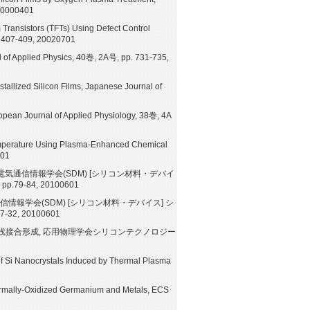
 20000401
 Transistors (TFTs) Using Defect Control
. 407-409, 20020701
al of Applied Physics, 40巻, 2A号, pp. 731-735,
allized Silicon Films, Japanese Journal of
uropean Journal of Applied Physiology, 38巻, 4A
Temperature Using Plasma-Enhanced Chemical
401
 電気通信情報学会(SDM) [シリコン材料・デバイ
79-84, 20100601
情報学会(SDM) [シリコン材料・デバイス] シ
2, 20100601
接合形成, 応用物理学会シリコンテクノロジー
of Si Nanocrystals Induced by Thermal Plasma
hermally-Oxidized Germanium and Metals, ECS