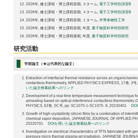
2026年, 修士課程・博士課程前期, ３ターム,
電子工学特別演習B
2026年, 修士課程・博士課程前期, ４ターム,
電子工学特別演習B
2026年, 修士課程・博士課程前期, １ターム,
半導体物性工学
2026年, 修士課程・博士課程前期, 年度,
量子物質科学特別研究
2026年, 博士課程・博士課程後期, 年度,
量子物質科学特別研究
研究活動
学術論文（★は代表的な論文）
Extraction of interfacial thermal resistance across an organic/semic
contactless thermometry, APPLIED PHYSICS EXPRESS, 17巻, 3号,
いた論文検索結果へのリンク
Development of a real-time temperature measurement technique for 
annealing based on optical-interference contactless thermome
PHYSICS, 62巻, SC号, pp. SC1075-1-SC1075- 8, 20230401
D
Growth of high-crystallinity silicon films by a combination of inte
chemical vapor deposition, JAPANESE JOURNAL OF APPLIED PHYS
20220701
DOIを用いた論文検索結果へのリンク
Investigation on electrical characteristics of TFTs fabricated with g
pressure micro thermal plasma jet irradiation, JAPANESE JOUR