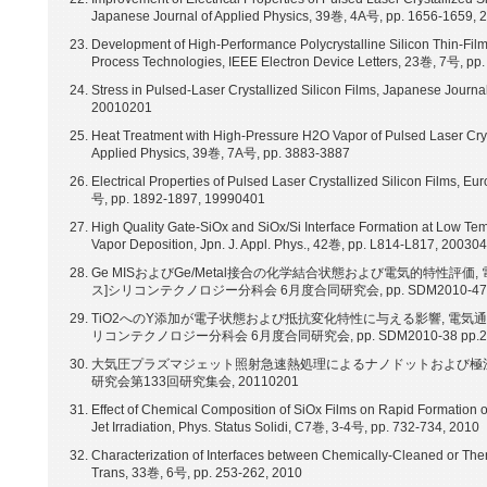
Japanese Journal of Applied Physics, 39巻, 4A号, pp. 1656-1659,
Development of High-Performance Polycrystalline Silicon Thin-Film
Process Technologies, IEEE Electron Device Letters, 23巻, 7号, pp
Stress in Pulsed-Laser Crystallized Silicon Films, Japanese Journ
20010201
Heat Treatment with High-Pressure H2O Vapor of Pulsed Laser Cryst
Applied Physics, 39巻, 7A号, pp. 3883-3887
Electrical Properties of Pulsed Laser Crystallized Silicon Films, E
号, pp. 1892-1897, 19990401
High Quality Gate-SiOx and SiOx/Si Interface Formation at Low 
Vapor Deposition, Jpn. J. Appl. Phys., 42巻, pp. L814-L817, 20030
Ge MISおよびGe/Metal接合の化学結合状態および電気的特性評価,
ス]シリコンテクノロジー分科会 6月度合同研究会, pp. SDM2010-47 pp.
TiO2へのY添加が電子状態および抵抗変化特性に与える影響, 電気通信
リコンテクノロジー分科会 6月度合同研究会, pp. SDM2010-38 pp.27-3
大気圧プラズマジェット照射急速熱処理によるナノドットおよび極浅
研究会第133回研究集会, 20110201
Effect of Chemical Composition of SiOx Films on Rapid Formation 
Jet Irradiation, Phys. Status Solidi, C7巻, 3-4号, pp. 732-734, 2010
Characterization of Interfaces between Chemically-Cleaned or T
Trans, 33巻, 6号, pp. 253-262, 2010