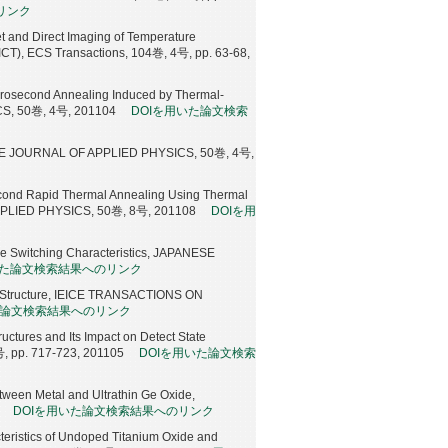
リンク
t and Direct Imaging of Temperature
OICT), ECS Transactions, 104巻, 4号, pp. 63-68,
Microsecond Annealing Induced by Thermal-
CS, 50巻, 4号, 201104
DOIを用いた論文検索
ANESE JOURNAL OF APPLIED PHYSICS, 50巻, 4号,
econd Rapid Thermal Annealing Using Thermal
APPLIED PHYSICS, 50巻, 8号, 201108
DOIを用
ive Switching Characteristics, JAPANESE
いた論文検索結果へのリンク
/Pt Structure, IEICE TRANSACTIONS ON
た論文検索結果へのリンク
uctures and Its Impact on Detect State
 pp. 717-723, 201105
DOIを用いた論文検索
etween Metal and Ultrathin Ge Oxide,
DOIを用いた論文検索結果へのリンク
teristics of Undoped Titanium Oxide and