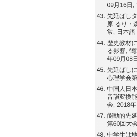
09月16日,
先延ばしタ
原 るり・森
常, 日本語
歴史教材
る影響, 鶴
年09月08
先延ばしに
心理学会第7
中国人日
音韻変換能
会, 2018
能動的先延
第60回大会,
中学生は地