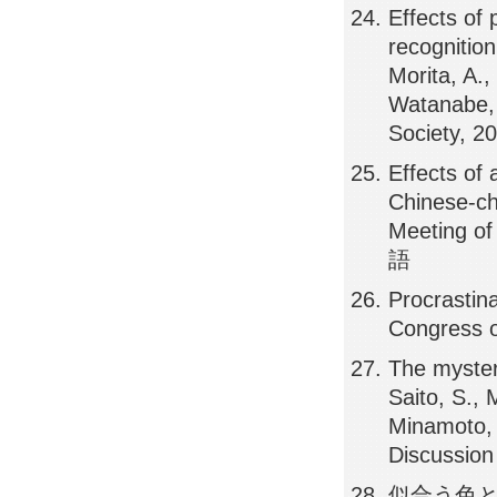
Effects of
recognitio
Morita, A.,
Watanabe, 
Society,
Effects of
Chinese-ch
Meeting o
語
Procrastina
Congress
The mysteri
Saito, S., 
Minamoto, 
Discussi
似合う色と