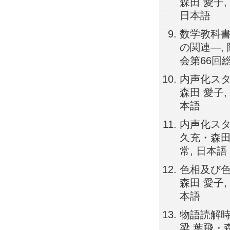
森田 愛子,
日本語
数学教科書に
の関連―,
会第66回総会
内声化スタ
森田 愛子,
本語
内声化スタ
久充・森田 
常, 日本語
色相及び色
森田 愛子,
本語
物語読解時
梁 葉飛・森