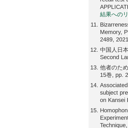
APPLICATI
結果への
Bizarreness
Memory, 
2489, 202
中国人日本
Second La
他者のため
15巻, pp. 2
Associated 
subject pre
on Kansei 
Homophone 
Experiment
Techniqu