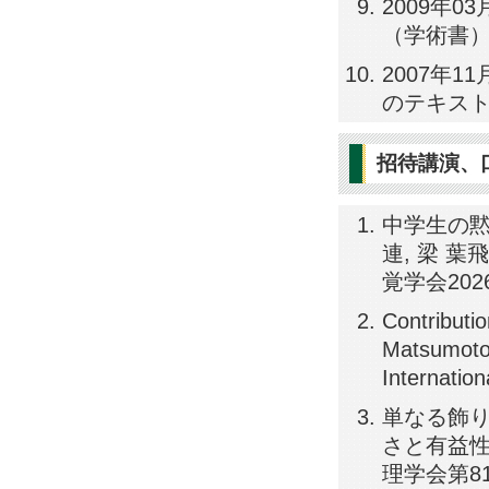
2009年0
（学術書）, 編
2007年
のテキスト－,
招待講演、
中学生の
連, 梁 
覚学会202
Contributio
Matsumoto, 
Internati
単なる飾
さと有益性
理学会第81