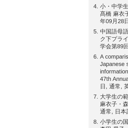
小・中学生
髙橋 麻衣子
年09月28
中国語母
ク下プライ
学会第89回
A comparis
Japanese sp
information
47th Annua
日, 通常, 
大学生の範
麻衣子・森田
通常, 日本
小学生の国