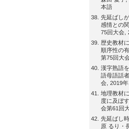
本語
先延ばし
感情との関
75回大会, 
歴史教材
順序性の有
第75回大会,
漢字熟語
語母語話者
会, 2019
地理教材
度に及ぼす
会第61回大会
先延ばし時
原 るり・長