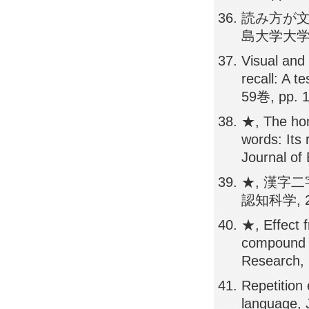
読み方が文
島大学大学院教
Visual and 
recall: A t
59巻, pp. 
★, The hom
words: Its 
Journal of
★, 漢字
認知科学, 2
★, Effect 
compound w
Research,
Repetition
language, 