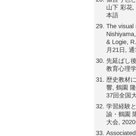
山下 彩花,
本語
The visual 
Nishiyama, 
& Logie, R
月21日, 通
先延ばし後
教育心理学会
歴史教材
響, 鶴園
37回全国大会
学習経験と
諭・鶴園 
大会, 202
Associated 