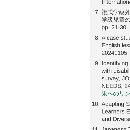
Internatio
複式学級外
学級児童の
pp. 21-30,
A case stu
English le
20241105
Identifyin
with disabi
survey, 
NEEDS, 24
果へのリ
Adapting S
Learners En
and Divers
Japanese T