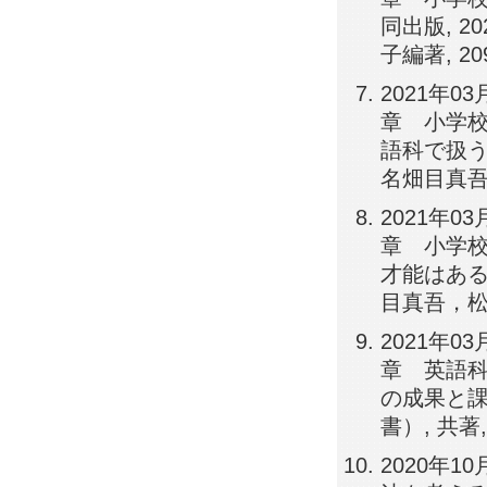
同出版, 2
子編著, 209
2021年0
章 小学校
語科で扱う内
名畑目真吾，
2021年0
章 小学校
才能はあるの
目真吾，松宮
2021年0
章 英語科
の成果と課題
書）, 共著,
2020年