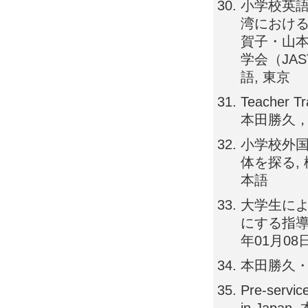
小学校英
湾における
賀子・山本
学会（JAS
語, 東京
Teacher Tr
本田勝久，建
小学校外国
体を探る, 
本語
大学生による小
にする指導
年01月08
本田勝久・建
Pre-servic