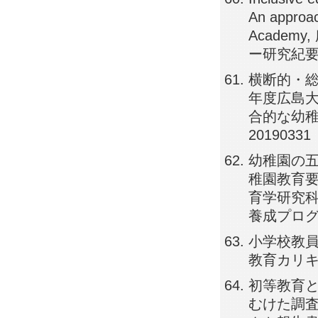
An approac
Acade
ー研究紀要, 1
横断的・総
年度広島
合的な幼稚
20190331
幼稚園の
稚園教育要
育学研究
養成プログラム
小学校教員を
教育カリキュラ
初等教育
むけた調査