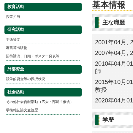
基本情報
教育活動
授業担当
主な職歴
研究活動
学術論文
2001年04月,
著書等出版物
2007年04月,
招待講演、口頭・ポスター発表等
2010年04月0
外部資金
師
競争的資金等の採択状況
2015年10月0
教授
社会活動
2020年04月
その他社会貢献活動（広大・部局主催含）
学術雑誌論文査読歴
学歴