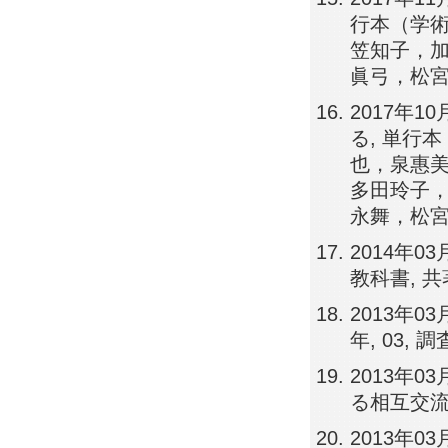
行本（学術
笠知子，
眞弓，松
2017年1
る, 単行
也，泉惠
多田玲子
永舞，松
2014年0
教科書, 共著,
2013年0
年, 03, 
2013年
る相互交流型
2013年