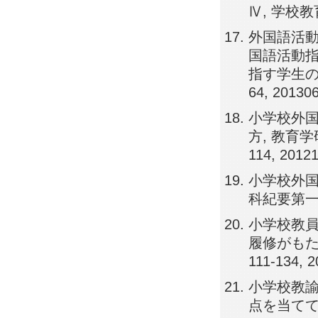
Ⅳ, 学校教育実
外国語活
国語活動
指す学生の課
64, 20130
小学校外
方, 教育学
114, 2012
小学校外国
科紀要第一部（
小学校教
履修がもた
111-134, 
小学校教
点を当てて―,