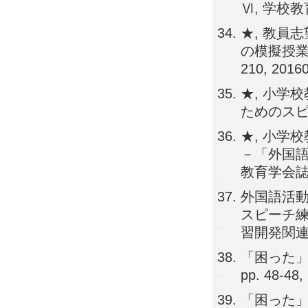
Ⅵ, 学校教育実
★, 教員
の模擬授業から
210, 2016
★, 小学
ためのスピーチ練
★, 小
－「外国語
教育学会誌, 3
外国語活動
スピーチ練
習開発関連領域,
「困った」
pp. 48-48,
「困った」