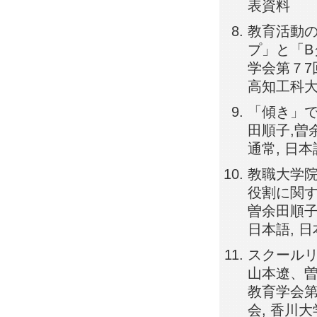
表資料
教育活動の
プ」と「B
学会第７7回
高知工科大
「傾き」で
田順子,曽余
通常, 日
教職大学
役割に関す
曽余田順子,
日本語, 
スクールリ
山本遼、曽
教育学会第7
会, 香川