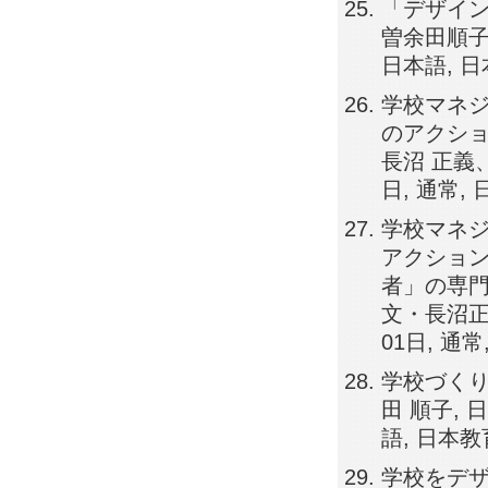
「デザイン
曽余田順子,
日本語, 
学校マネ
のアクショ
長沼 正義、
日, 通常,
学校マネ
アクショ
者」の専門
文・長沼正
01日, 通
学校づくり
田 順子, 
語, 日本
学校をデ