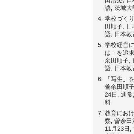
田浩史, 日
語, 茨城
学校づくり
田順子, 日
語, 日本
学校経営
は」を追求
余田順子, 
語, 日本
「写生」を
曽余田順子
24日, 通
料
教育にお
察, 曽余
11月23日