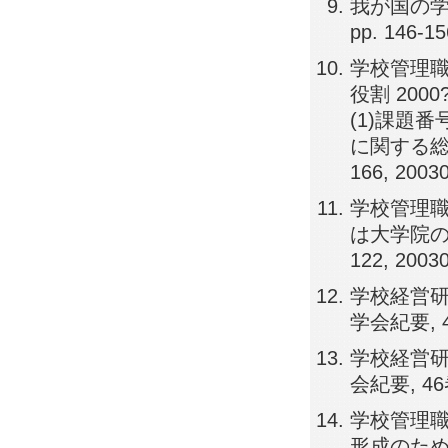
我が国の学
pp. 146-1
学校管理職
役割 200
(1)課題
に関する総
166, 2003
学校管理
は大学院の対
122, 2003
学校経営研
学会紀要, 45
学校経営研
会紀要, 46巻,
学校管理
形成のため