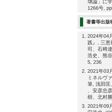
壌論」に学
1266号, pp
著書等出版
2024年
践』, 三恵
司、石﨑
浩史、熊谷圭
5, 236
2021年
ミネルヴァ書
筆, 浅田
、安彦忠
樹、北村勝朗, 
2021年0