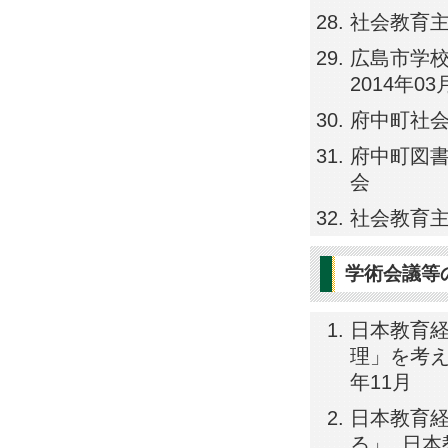
社会教育主事
広島市学校評
2014年
府中町社会教
府中町図書館
会
社会教育主
学術会議等
日本教育
理」を考え
年11月
日本教育
る」, 日