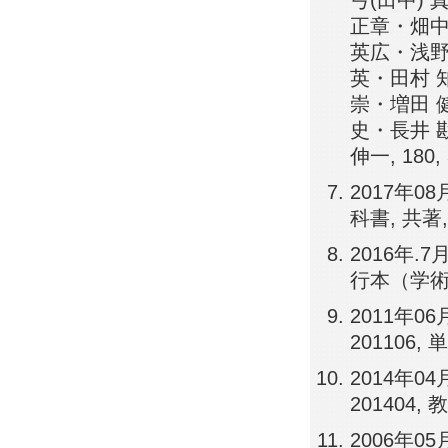
弓(田中)
正章・畑中
英広・浅野
英・田村 
崇・増田 
史・長井 
伸一, 180, 
2017年0
科書, 共著,
2016年.
行本（学術書
2011年0
201106
2014年0
201404,
2006年0