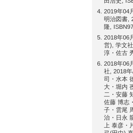
田浩史, ISBN
2019年
明治図書, 
隆, ISBN97
2018年0
営), 学文
淳・佐古 秀一
2018年0
社, 201
司・水本 
大・堀内 
二・安藤 
佐藤 博志
子・雲尾 
治・日永 
上 泰彦・