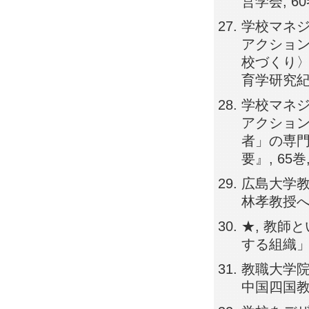
営学会, 60巻,
学校マネ
アクション
校づくり〉
育学研究紀要, 
学校マネ
アクショ
者」の専門
要』, 65巻, 
広島大学
林孝教授へのイ
★, 教師
する組織」へー
教職大学院
中国四国教育学