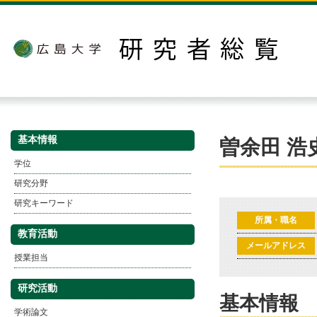
基本情報
曽余田 浩
学位
研究分野
研究キーワード
所属・職名
教育活動
メールアドレス
授業担当
研究活動
基本情報
学術論文