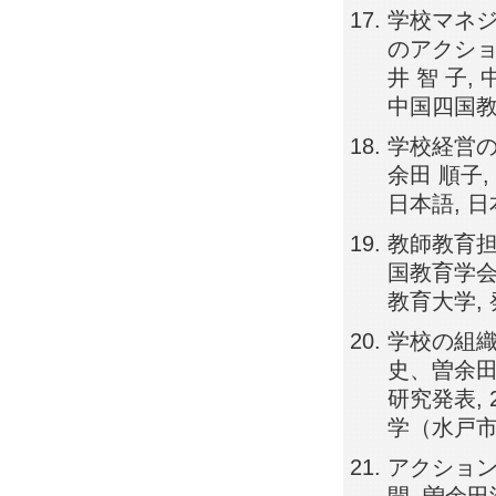
学校マネジ
のアクショ
井 智 子,
中国四国教
学校経営の
余田 順子,
日本語, 
教師教育担
国教育学会,
教育大学,
学校の組織
史、曽余田
研究発表, 
学（水戸市
アクショ