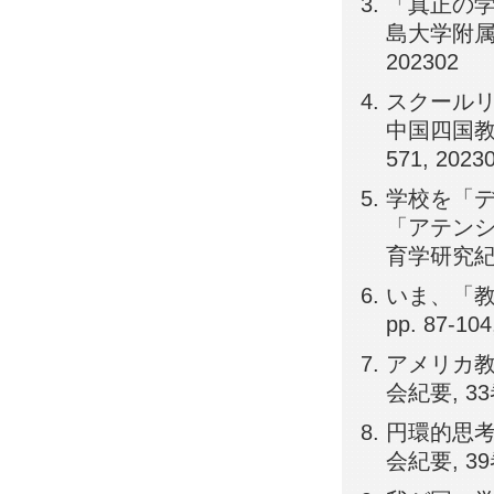
「真正の学
島大学附属小
202302
スクールリ
中国四国教育
571, 2023
学校を「デ
「アテンシ
育学研究紀要, 
いま、「教
pp. 87-104
アメリカ教
会紀要, 33巻,
円環的思考
会紀要, 39巻,