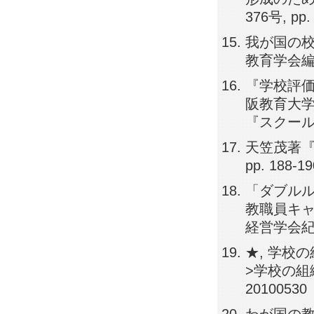
376号, pp.
我が国の校
教育学会編『教
『学校評価
阪教育大
『スクールリー
天笠茂著『
pp. 188-1
「ダブルル
教職員キャ
経営学会紀要, 
★, 学校
>学校の組織
20100530