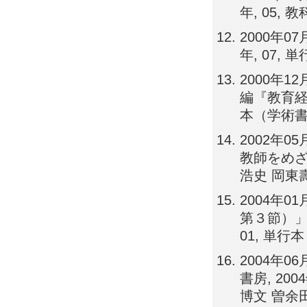
年, 05, 教
2000年0
年, 07,
2000年
編『教育経営
本（学術書
2002年
教師をめざし
浩史 岡東壽
2004年
第３節）」
01, 単行
2004年
書房, 20
博文 曽余田