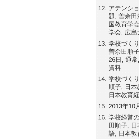
アテンシ
題, 曽余
国教育学会第
学会, 広
学校づくり
曽余田順子
26日, 通
資料
学校づくり
順子, 日本
日本教育経
2013年10
学校経営の
田順子, 日
語, 日本