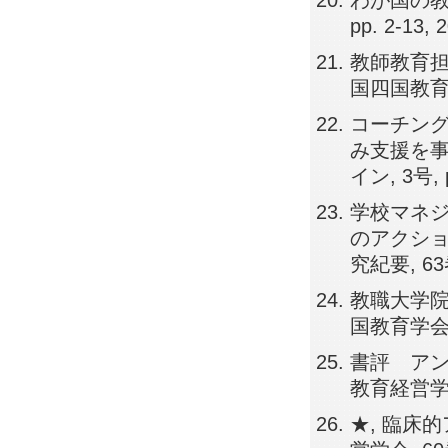
わが国の教
pp. 2-13, 
教師教育担
国四国教育学会
コーチング
み支援を事
イン, 3号, p
学校マネジ
のアクショ
究紀要, 63巻,
教職大学院
国教育学会 教
書評 アン
教育経営学会紀要
★, 臨床